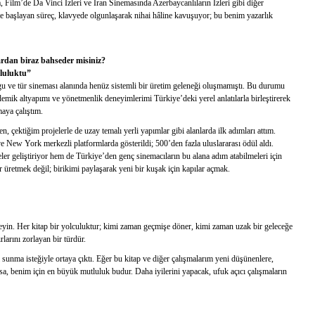
lm’de Da Vinci İzleri ve İran Sinemasında Azerbaycanlıların İzleri gibi diğer
e başlayan süreç, klavyede olgunlaşarak nihai hâline kavuşuyor; bu benim yazarlık
ardan biraz bahseder misiniz?
luluktu”
 ve tür sineması alanında henüz sistemli bir üretim geleneği oluşmamıştı. Bu durumu
demik altyapımı ve yönetmenlik deneyimlerimi Türkiye’deki yerel anlatılarla birleştirerek
aya çalıştım.
n, çektiğim projelerle de uzay temalı yerli yapımlar gibi alanlarda ilk adımları attım.
 New York merkezli platformlarda gösterildi; 500’den fazla uluslararası ödül aldı.
 geliştiriyor hem de Türkiye’den genç sinemacıların bu alana adım atabilmeleri için
 üretmek değil; birikimi paylaşarak yeni bir kuşak için kapılar açmak.
n. Her kitap bir yolculuktur; kimi zaman geçmişe döner, kimi zaman uzak bir geleceğe
larını zorlayan bir türdür.
 sunma isteğiyle ortaya çıktı. Eğer bu kitap ve diğer çalışmalarım yeni düşünenlere,
orsa, benim için en büyük mutluluk budur. Daha iyilerini yapacak, ufuk açıcı çalışmaların