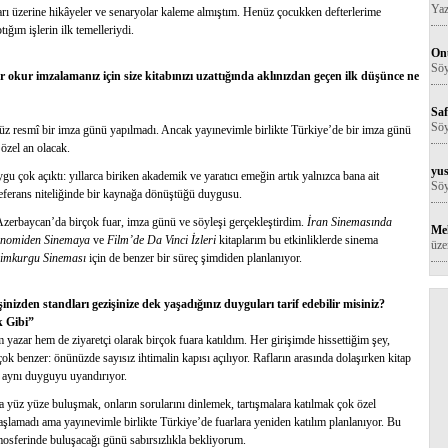
Yaz
kları üzerine hikâyeler ve senaryolar kaleme almıştım. Henüz çocukken defterlerime
ğım işlerin ilk temelleriydi.
Onu
Söy
Bir okur imzalamanız için size kitabınızı uzattığında aklınızdan geçen ilk düşünce ne
Saf
Söy
üz resmî bir imza günü yapılmadı. Ancak yayınevimle birlikte Türkiye’de bir imza günü
 özel an olacak.
yus
gu çok açıktı: yıllarca biriken akademik ve yaratıcı emeğin artık yalnızca bana ait
Söy
 referans niteliğinde bir kaynağa dönüştüğü duygusu.
zerbaycan’da birçok fuar, imza günü ve söyleşi gerçekleştirdim.
İran Sinemasında
Me
onomiden Sinemaya
ve
Film’de Da Vinci İzleri
kitaplarım bu etkinliklerde sinema
üze
limkurgu Sineması
için de benzer bir süreç şimdiden planlanıyor.
şinizden standları gezişinize dek yaşadığınız duyguları tarif edebilir misiniz?
k Gibi”
yazar hem de ziyaretçi olarak birçok fuara katıldım. Her girişimde hissettiğim şey,
 benzer: önünüzde sayısız ihtimalin kapısı açılıyor. Rafların arasında dolaşırken kitap
e aynı duyguyu uyandırıyor.
rla yüz yüze buluşmak, onların sorularını dinlemek, tartışmalara katılmak çok özel
aşlamadı ama yayınevimle birlikte Türkiye’de fuarlara yeniden katılım planlanıyor. Bu
tmosferinde buluşacağı günü sabırsızlıkla bekliyorum.