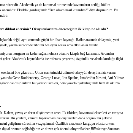
uma sürecidir. Akademik ya da kuramsal bir metinde kavramların netliği, bölüm
çok önemlidir. Eksiklik gördüğümde “Ben olsam nasıl kurardım?” diye düşünürüm. Bu
dirir.
elere dikkat edersiniz? Okuyucularınıza önereceğiniz ilk kitap ne olurdu?
alışkanlık değil, aynı zamanda güçlü bir ilham kaynağı. Raflar arasında dolaşmak, yeni
aşmak, yazma sürecimde zihnimi besleyen sessiz ama etkili anlar yaratır.
a etmiyorsa, kurgusu ne kadar sağlam olursa olsun o kitapla bağ kuramam. Ardından
imi çeker. Akademik kaynaklarda ise referans çerçevesi, özgünlük ve alanla kurduğu ilişki
eserlerini öne çıkarırım. Onun eserlerindeki bilimsel tahayyül, detaylı anlatı kurma
n yanında Gene Roddenberry, George Lucas, Jon Spaihts, İmadeddin Nesimi, Atıf Yılmaz
 çağların ve disiplinlerin bu yaratıcı isimleri, hem yazarlık yolculuğumda hem de okuma
”
rklı. Kalem, yavaş ve derin düşünmenin aracı. İlk fikirleri, kavramsal eksenleri ve tartışma
 yazarım. Bu yöntem, zihnimi toparlamamı ve düşünceleri daha organik bir şekilde
metni geliştirme sürecinin vazgeçilmezi. Özellikle akademik kurguyu oluştururken,
n dijital ortamın sağladığı hız ve düzen çok önemli oluyor.Sadece
Bilimkurgu Sineması