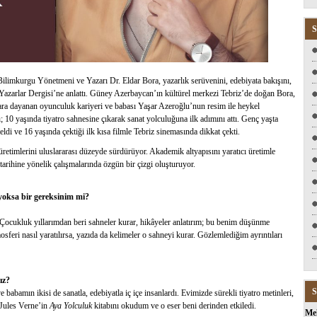
S
ilimkurgu Yönetmeni ve Yazarı Dr. Eldar Bora, yazarlık serüvenini, edebiyata bakışını,
 Yazarlar Dergisi’ne anlattı. Güney Azerbaycan’ın kültürel merkezi Tebriz’de doğan Bora,
ıllara dayanan oyunculuk kariyeri ve babası Yaşar Azeroğlu’nun resim ile heykel
ı; 10 yaşında tiyatro sahnesine çıkarak sanat yolculuğuna ilk adımını attı. Genç yaşta
di ve 16 yaşında çektiği ilk kısa filmle Tebriz sinemasında dikkat çekti.
timlerini uluslararası düzeyde sürdürüyor. Akademik altyapısını yaratıcı üretimle
arihine yönelik çalışmalarında özgün bir çizgi oluşturuyor.
 yoksa bir gereksinim mi?
. Çocukluk yıllarımdan beri sahneler kurar, hikâyeler anlatırım; bu benim düşünme
sferi nasıl yaratılırsa, yazıda da kelimeler o sahneyi kurar. Gözlemlediğim ayrıntıları
ız?
S
bamın ikisi de sanatla, edebiyatla iç içe insanlardı. Evimizde sürekli tiyatro metinleri,
 Jules Verne’in
Aya Yolculuk
kitabını okudum ve o eser beni derinden etkiledi.
Me