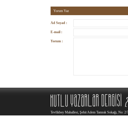
Yorum Yaz
Ad Soyad :
E-mail :
Yorum :
Tevfikbey Mahallesi, Şehit Adem Tamrak Sokağı, No: 