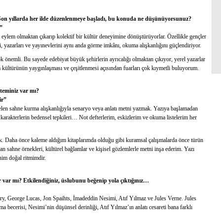
Son yıllarda her ilde düzenlenmeye başladı, bu konuda ne düşünüyorsunuz?
”
 eylem olmaktan çıkarıp kolektif bir kültür deneyimine dönüştürüyorlar. Özellikle gençler
ri, yazarları ve yayınevlerini aynı anda görme imkânı, okuma alışkanlığını güçlendiriyor.
 önemli. Bu sayede edebiyat büyük şehirlerin ayrıcalığı olmaktan çıkıyor, yerel yazarlar
a kültürünün yaygınlaşması ve çeşitlenmesi açısından fuarları çok kıymetli buluyorum.
teminiz var mı?
ir”
elen sahne kurma alışkanlığıyla senaryo veya anlatı metni yazmak. Yazıya başlamadan
karakterlerin bedensel tepkileri… Not defterlerim, eskizlerim ve okuma listelerim her
ak. Daha önce kaleme aldığım kitaplarımda olduğu gibi kuramsal çalışmalarda önce türün
an sahne örnekleri, kültürel bağlamlar ve kişisel gözlemlerle metni inşa ederim. Yazı
nim doğal ritmimdir.
ar var mı? Etkilendiğiniz, üslubunu beğenip yola çıktığınız…
ry, George Lucas, Jon Spaihts, İmadeddin Nesimi, Atıf Yılmaz ve Jules Verne. Jules
becerisi, Nesimi’nin düşünsel derinliği, Atıf Yılmaz’ın anlatı cesareti bana farklı