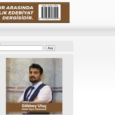
a
Ara