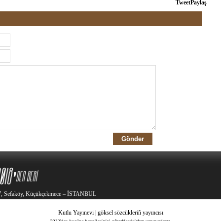
Tweet
Paylaş
2/7, Sefaköy, Küçükçekmece – İSTANBUL
Kutlu Yayınevi | göksel sözcükleriñ yayıncısı