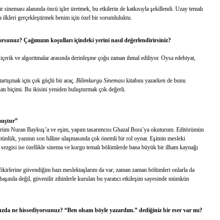
ineması alanında öncü işler üretmek, bu etkilerin de katkısıyla şekillendi. Uzay temalı
ilkleri gerçekleştirmek benim için özel bir sorumluluktu.
unuz? Çağımızın koşulları içindeki yerini nasıl değerlendirirsiniz?
l içerik ve algoritmalar arasında derinleşme çoğu zaman ihmal ediliyor. Oysa edebiyat,
artışmak için çok güçlü bir araç.
Bilimkurgu Sineması
kitabını yazarken de bunu
latı biçimi. Bu ikisini yeniden buluşturmak çok değerli.
muştur”
 editörüm Nuran Baykuş’a ve eşim, yapım tasarımcısı Ghazal Bora’ya okuturum. Editörümün
ı bütünlük, yazının son hâline ulaşmasında çok önemli bir rol oynar. Eşimin mesleki
ı sezgisi ise özellikle sinema ve kurgu temalı bölümlerde bana büyük bir ilham kaynağı
fikirlerine güvendiğim bazı meslektaşlarım da var; zaman zaman bölümleri onlarla da
aşında değil, güvenilir zihinlerle kurulan bu yaratıcı etkileşim sayesinde mümkün
da ne hissediyorsunuz? “Ben olsam böyle yazardım.” dediğiniz bir eser var mı?