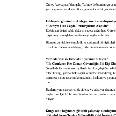
Güney Azerbaycan’dan gelip Türkiye’de bilimkurgu ve tür s
yerli yapımlardan akademik çerçeveye kadar birçok alanda 
Edebiyatın günümüzdeki değeri üzerine ne düşünüyors
“Edebiyat Hızlı Çağda Derinleşmenin Alanıdır”
Edebiyatın değeri sabit; değişen sadece çağın hızı. Görse
düşünmeyi yavaşlatan, içe dönmeyi sağlayan bir alan.
Bilimkurgu türü ise teknolojik ve toplumsal dönüşümleri t
hissettim: sinema ve edebiyat, birbirini tamamlayan iki an
Yazdıklarınızı ilk kime okutuyorsunuz? Niçin?
“İlk Okurlarım Her Zaman Güvendiğim İki Kişi Ol
Genellikle ilk olarak uzun yıllardır birlikte çalıştığım
dilsel titizliği, yapısal bakış açısı ve metne kazandırdığ
tecrübesi, sahne tasarımı konusundaki birikimi ve yaratıc
olur.
Bunların yanı sıra çevremde sinema ve edebiyat alanında 
paylaşırım. Çünkü bir metnin olgunlaşması, sadece masa b
oluyor.
Kurgusunu beğenmediğiniz bir çalışmayı okuduğunuz
“Okuduklarımı Tersine Mühendislik Gibi İncelerim”