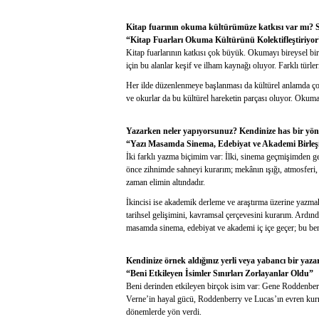
Kitap fuarının okuma kültürümüze katkısı var mı? 
“Kitap Fuarları Okuma Kültürünü Kolektifleştiriyor
Kitap fuarlarının katkısı çok büyük. Okumayı bireysel bir
için bu alanlar keşif ve ilham kaynağı oluyor. Farklı türle
Her ilde düzenlenmeye başlanması da kültürel anlamda çok
ve okurlar da bu kültürel hareketin parçası oluyor. Okum
Yazarken neler yapıyorsunuz? Kendinize has bir yön
“Yazı Masamda Sinema, Edebiyat ve Akademi Birleş
İki farklı yazma biçimim var: İlki, sinema geçmişimden g
önce zihnimde sahneyi kurarım; mekânın ışığı, atmosferi, 
zaman elimin altındadır.
İkincisi ise akademik derleme ve araştırma üzerine yazm
tarihsel gelişimini, kavramsal çerçevesini kurarım. Ardınd
masamda sinema, edebiyat ve akademi iç içe geçer; bu be
Kendinize örnek aldığınız yerli veya yabancı bir yaz
“Beni Etkileyen İsimler Sınırları Zorlayanlar Oldu”
Beni derinden etkileyen birçok isim var: Gene Roddenber
Verne’in hayal gücü, Roddenberry ve Lucas’ın evren kurma 
dönemlerde yön verdi.