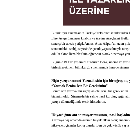
Bilimkurgu sinemasının Türkiye’deki öncü isimlerinden B
Bilimkurgu Sineması
kitabını ve üretim süreçlerini Kutlu
sanatçı bir ailede yetişti. Annesi Atlas Alipur’un uzun y
sanatındaki ustalığı sayesinde çocuk yaşta sahneyle tanışt
ödüllü aktör Reza Naji’nin öğrencisi olarak sinemaya yönel
Bugün ABD’de yaşamını sürdüren Bora, sinema ve yazı üre
birleştirerek hem bilimkurgu sinemasında hem de sinema t
Niçin yazıyorsunuz? Yazmak sizin için bir uğraş mı,
“Yazmak Benim İçin Bir Gereksinim”
Benim için yazmak bir uğraştan öte, içsel bir gereksinim
biçimim oldu. Sinemada bir sahne nasıl kurulur, ışığı, atmo
yazıya dökmediğimde eksik hissederim.
İlk yazdığınız anı anımsıyor musunuz; nasıl başladın
Yazmaya başlamamda ailemin büyük etkisi oldu; annem ve ba
hikâyeler, çizimler konuşulurdu. Ben de çok küçük yaşta