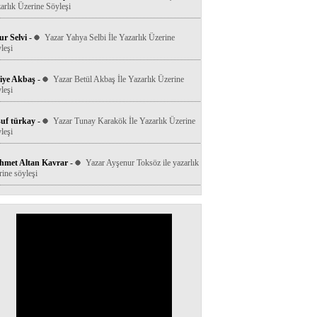
arlık Üzerine Söyleşi
r Selvi
-
Yazar Yahya Selbi İle Yazarlık Üzerine
leşi
iye Akbaş
-
Yazar Betül Akbaş İle Yazarlık Üzerine
leşi
uf türkay
-
Yazar Tunay Karakök İle Yazarlık Üzerine
leşi
hmet Altan Kavrar
-
Yazar Ayşenur Toksöz ile yazarlık
rine söyleşi