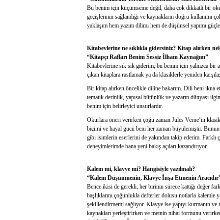
Bu benim için küçümseme değil, daha çok dikkatli bir ok
geçişlerinin sağlamlığı ve kaynakların doğru kullanımı 
yaklaşım hem yazım dilimi hem de düşünsel yapımı güçlen
Kitabevlerine ne sıklıkla gidersiniz? Kitap alırken n
“Kitapçı Rafları Benim Sessiz İlham Kaynağım”
Kitabevlerine sık sık giderim; bu benim için yalnızca bir 
çıkan kitaplara rastlamak ya da klasiklerle yeniden karşıl
Bir kitap alırken öncelikle diline bakarım. Dili beni ikn
tematik derinlik, yapısal bütünlük ve yazarın dünyası ilg
benim için belirleyici unsurlardır.
Okurlara öneri verirken çoğu zaman Jules Verne’in klasik 
biçimi ve hayal gücü beni her zaman büyülemiştir. Bunu
gibi isimlerin eserlerini de yakından takip ederim. Farklı
deneyimlerimde bana yeni bakış açıları kazandırıyor.
Kalem mi, klavye mi? Hangisiyle yazılmalı?
“Kalem Düşünmenin, Klavye İnşa Etmenin Aracıdır
Bence ikisi de gerekli; her birinin sürece kattığı değer fa
başlıklarını çoğunlukla defterler dolusu notlarla kalemle
şekillendirmemi sağlıyor. Klavye ise yapıyı kurmanın ve 
kaynakları yerleştirirken ve metnin nihai formunu verirke