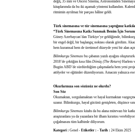
değil
,
35 mm ve Öncesi Sinema, Astronomiden Sinemaya, Fi
kitaplarımda da bu iki aşamalı yöntemi kullandım. Kaleml
ritmimin ayrılmaz bir parçası hâline geldi.
Türk sinemasına ve tür sinemasına yaptığınız katkıl
“Türk Sinemasına Katkı Sunmak Benim İçin Sorum
Güney Azerbaycan’dan Türkiye’ye geldiğimde, bilimkurgu
bir engel değil, bir başlangıç noktası olarak gördüm. Aka
hem kuramsal hem de üretimsel düzeyde yeni bir alan açm
Bilimkurgu Sineması
bu çabanın yazılı ayağını oluştururke
2018’de çektiğim kısa film
Dönüş (The Return)
Harlem ve
Bugün ABD’de sürdürdüğüm çalışmalarla hem yeni projeler
atölyeler ve eğitimler düzenliyorum. Amacım yalnızca eser
Okurlarınıza son sözünüz ne olurdu?
Son Söz
Okumaktan, sorgulamaktan ve hayal kurmaktan vazgeçmeyi
uzanır. Bilimkurgu, hayal gücünü genişleten, düşünce sınır
Bilimkurgu Sineması
kitabı da bu alana mütevazı bir katkı
araştıranlara ya da yazanlara bir ilham kırıntısı verebiliy
çoğalmasını tüm kalbimle diliyorum.
Kategori :
Genel
-
Etiketler :
-
Tarih :
24 Ekim 2025