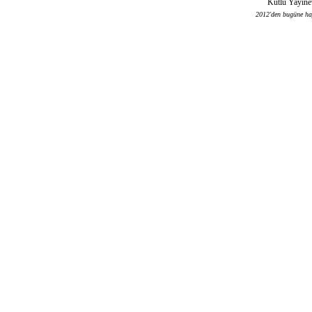
Kutlu Yayınev
2012'den bugüne haya