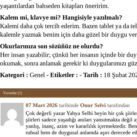
yaşantılardan bahseden kitapları öneririm.
Kalem mi, klavye mi? Hangisiyle yazılmalı?
Kalemi daha çok tercih ederim. Bazen tablet ya da te
kalemle yazmak benim için daha güzel bir duygu veri
Okurlarınıza son sözüñüz ne olurdu?
Her insan yazabilir; çünkü her insanın içinde bir du
okumak, sonra anlamak gerekir ki duygularımızı güze
Kategori :
Genel
-
Etiketler :
-
Tarih :
18 Şubat 20
Yorumlar (1)
07 Mart 2026
tarihinde
Onur Selvi
tarafından
Çok değerli yazar Yahya Selbi beyin bir çok şiir
şiirleri sadece yaşadığı anıları yansıtmakta değil
yanlış, inanç, azim ve kararlılık içermektedir. B
ruhsal hem de duygusal anlamda aşırı derecede 