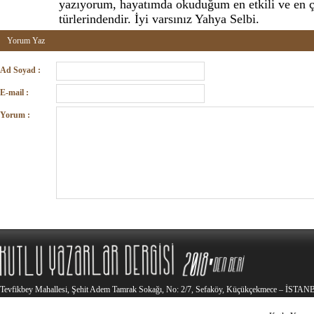
yazıyorum, hayatımda okuduğum en etkili ve en ç
türlerindendir. İyi varsınız Yahya Selbi.
Yorum Yaz
Ad Soyad :
E-mail :
Yorum :
Tevfikbey Mahallesi, Şehit Adem Tamrak Sokağı, No: 2/7, Sefaköy, Küçükçekmece – İSTA