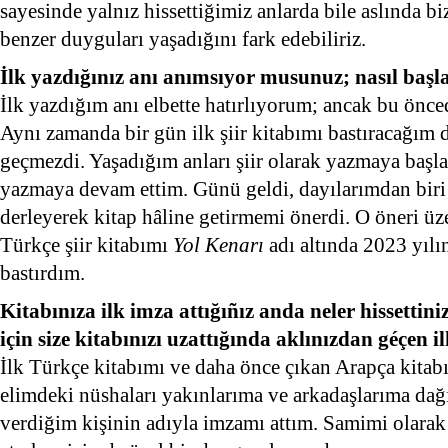
sayesinde yalnız hissettiğimiz anlarda bile aslında b
benzer duyguları yaşadığını fark edebiliriz.
İlk yazdığınız anı anımsıyor musunuz; nasıl başl
İlk yazdığım anı elbette hatırlıyorum; ancak bu önced
Aynı zamanda bir gün ilk şiir kitabımı bastıracağım 
geçmezdi. Yaşadığım anları şiir olarak yazmaya baş
yazmaya devam ettim. Günü geldi, dayılarımdan biri 
derleyerek kitap hâline getirmemi önerdi. O öneri üz
Türkçe şiir kitabımı
Yol Kenarı
adı altında 2023 yıl
bastırdım.
Kitabınıza ilk imza attığıñız anda neler hissetti
için size kitabınızı uzattığında aklınızdan géçen 
İlk Türkçe kitabımı ve daha önce çıkan Arapça kitab
elimdeki nüshaları yakınlarıma ve arkadaşlarıma dağı
verdiğim kişinin adıyla imzamı attım. Samimi olara