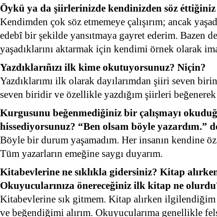
Öykü ya da şiirlerinizde kendinizden söz éttiğini
Kendimden çok söz etmemeye çalışırım; ancak yaşadı
edebî bir şekilde yansıtmaya gayret ederim. Bazen de
yaşadıklarını aktarmak için kendimi örnek olarak im
Yazdıklarıñızı ilk kime okutuyorsunuz? Niçin?
Yazdıklarımı ilk olarak dayılarımdan şiiri seven biri
seven biridir ve özellikle yazdığım şiirleri beğenerek
Kurgusunu beğenmediğiniz bir çalışmayı okudu
hissediyorsunuz? “Ben olsam böyle yazardım.” dé
Böyle bir durum yaşamadım. Her insanın kendine özgü
Tüm yazarların emeğine saygı duyarım.
Kitabevlerine ne sıklıkla gidersiniz? Kitap alırke
Okuyucularınıza önereceğiniz ilk kitap ne olurdu
Kitabevlerine sık gitmem. Kitap alırken ilgilendiğim 
ve beğendiğimi alırım. Okuyucularıma genellikle fels