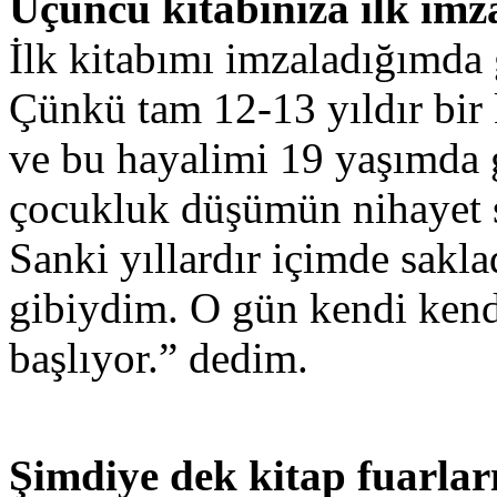
Üçüncü kitabınıza ilk imza
İlk kitabımı imzaladığımda
Çünkü tam 12-13 yıldır bir
ve bu hayalimi 19 yaşımda 
çocukluk düşümün nihayet so
Sanki yıllardır içimde sakl
gibiydim. O gün kendi kend
başlıyor.” dedim.
Şimdiye dek kitap fuarları