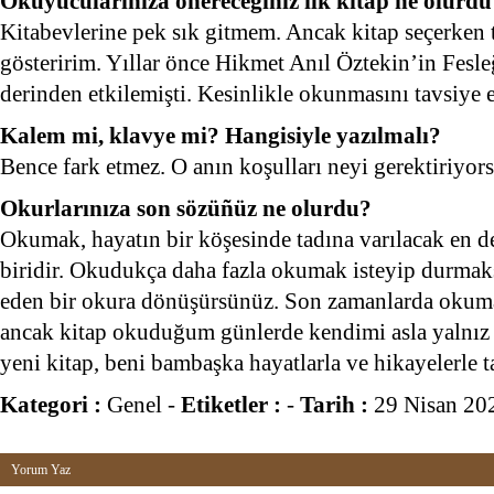
Okuyucularınıza önereceğiniz ilk kitap ne olurdu
Kitabevlerine pek sık gitmem. Ancak kitap seçerken 
gösteririm. Yıllar önce Hikmet Anıl Öztekin’in Fesle
derinden etkilemişti. Kesinlikle okunmasını tavsiye 
Kalem mi, klavye mi? Hangisiyle yazılmalı?
Bence fark etmez. O anın koşulları neyi gerektiriyors
Okurlarınıza son sözüñüz ne olurdu?
Okumak, hayatın bir köşesinde tadına varılacak en d
biridir. Okudukça daha fazla okumak isteyip durma
eden bir okura dönüşürsünüz. Son zamanlarda okumay
ancak kitap okuduğum günlerde kendimi asla yalnız
yeni kitap, beni bambaşka hayatlarla ve hikayelerle ta
Kategori :
Genel
-
Etiketler :
-
Tarih :
29 Nisan 20
Yorum Yaz