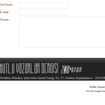
Ad Soyad :
E-mail :
Yorum :
Tevfikbey Mahallesi, Şehit Adem Tamrak Sokağı, No: 2/7, Sefaköy, Küçükçekmece – İSTA
Kutlu Yayınev
2012'den bugüne haya