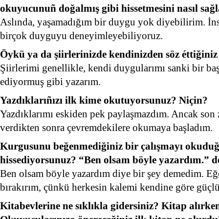
okuyucunuñ doğalmış gibi hissetmesini nasıl sağl
Aslında, yaşamadığım bir duygu yok diyebilirim. İns
birçok duyguyu deneyimleyebiliyoruz.
Öykü ya da şiirlerinizde kendinizden söz éttiğini
Şiirlerimi genellikle, kendi duygularımı sanki bir ba
ediyormuş gibi yazarım.
Yazdıklarıñızı ilk kime okutuyorsunuz? Niçin?
Yazdıklarımı eskiden pek paylaşmazdım. Ancak son
verdikten sonra çevremdekilere okumaya başladım.
Kurgusunu beğenmediğiniz bir çalışmayı okudu
hissediyorsunuz? “Ben olsam böyle yazardım.” dé
Ben olsam böyle yazardım diye bir şey demedim. 
bırakırım, çünkü herkesin kalemi kendine göre güçlü
Kitabevlerine ne sıklıkla gidersiniz? Kitap alırke