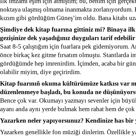
İlk imzamı eşim için atmıştım; bu, benim için gerçekt
noktaya ulaşmış olmama inanmakta zorlanıyordum. K
kızım gibi gördüğüm Güneş’im oldu. Bana kitabı uzatt
Şimdiye dek kitap fuarına gittiniz mi? Binaya ilk 
gezişinize dek yaşadığınız duyguları tarif edebilir
Saat 8-5 çalıştığım için fuarlara pek gidemiyorum. A
önce birkaç kez gitme fırsatım olmuştu. Stantlarda im
gördüğümde hep imrenirdim. İçimden, acaba bir gün 
olabilir miyim, diye geçirirdim.
Kitap fuarınıñ okuma kültürümüze katkısı var mı
düzenlenmeye başladı, bu konuda ne düşünüyor
Bence çok var. Okumayı yazmayı sevenler için büyük 
ayanı anda aynı yerde bulmak hem rahat hem de çok 
Yazarken neler yapıyorsunuz? Kendinize has bir
Yazarken genellikle fon müziği dinlerim. Özellikle