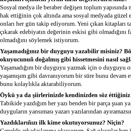
Sosyal medya ile beraber değişen toplum yapısında m
hak ettiğinin çok altında ama sosyal medyada güzel e
onları her gün takip ediyorum. Yeni çıkan kitapları
çıkarak edebiyatın değerinin eskisi gibi olmadığını 
olmadığını söylemek istiyorum.
Yaşamadığınız bir duyguyu yazabilir misiniz? Böy
okuyucunuñ doğalmış gibi hissetmesini nasıl sağl
Yaşamadığım bir duyguyu yazmak için o duyguyu ort
yaşamışım gibi davranıyorum bir süre bunu devam et
bunu kolaylıkla aktarabiliyorum.
Öykü ya da şiirlerinizde kendinizden söz éttiğini
Tabikide yazdığım her yazı benden bir parça şuan ya
duyguların yansıması yazarı yazılarından ayıramazsı
Yazdıklarıñızı ilk kime okutuyorsunuz? Niçin?
Genelde arkadaşlarıma okuyorum. Sağ olsunlar hep i