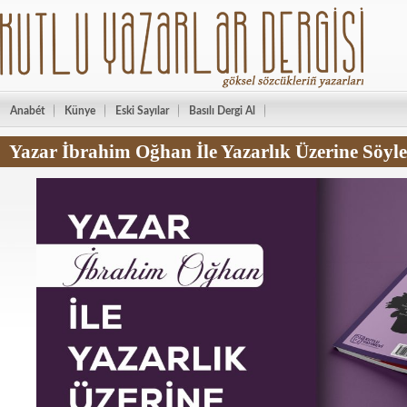
Anabét
Künye
Eski Sayılar
Basılı Dergi Al
Yazar İbrahim Oğhan İle Yazarlık Üzerine Söyle