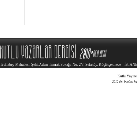
Tevfikbey Mahallesi, Şehit Adem Tamrak Sokağı, No: 2/7, Sefaköy, Küçükçekmece – İSTA
Kutlu Yayınev
2012'den bugüne haya