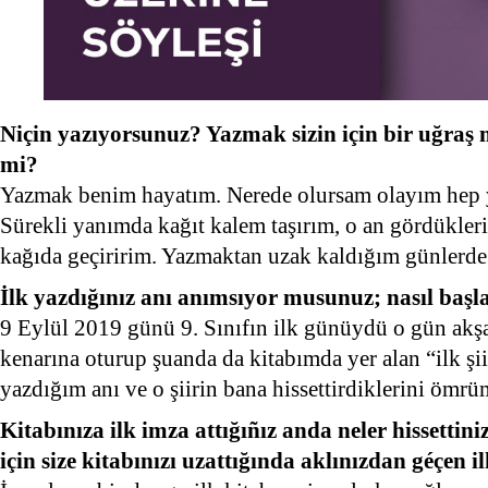
Niçin yazıyorsunuz? Yazmak sizin için bir uğraş 
mi?
Yazmak benim hayatım. Nerede olursam olayım hep 
Sürekli yanımda kağıt kalem taşırım, o an gördükler
kağıda geçiririm. Yazmaktan uzak kaldığım günlerde 
İlk yazdığınız anı anımsıyor musunuz; nasıl başl
9 Eylül 2019 günü 9. Sınıfın ilk günüydü o gün ak
kenarına oturup şuanda da kitabımda yer alan “ilk şiir”
yazdığım anı ve o şiirin bana hissettirdiklerini ö
Kitabınıza ilk imza attığıñız anda neler hissetti
için size kitabınızı uzattığında aklınızdan géçen 