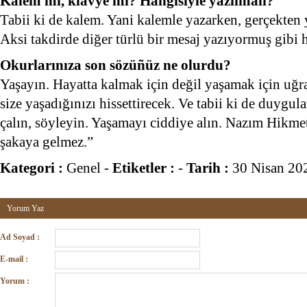
Kalem mi, klavye mi? Hangisiyle yazılmalı?
Tabii ki de kalem. Yani kalemle yazarken, gerçekten y
Aksi takdirde diğer türlü bir mesaj yazıyormuş gibi h
Okurlarınıza son sözüñüz ne olurdu?
Yaşayın. Hayatta kalmak için değil yaşamak için uğra
size yaşadığınızı hissettirecek. Ve tabii ki de duygula
çalın, söyleyin. Yaşamayı ciddiye alın. Nazım Hikme
şakaya gelmez.”
Kategori :
Genel
-
Etiketler :
-
Tarih :
30 Nisan 20
Yorum Yaz
Ad Soyad :
E-mail :
Yorum :