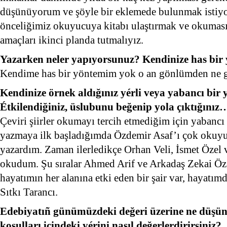
düşünüyorum ve şöyle bir eklemede bulunmak istiyo
önceliğimiz okuyucuya kitabı ulaştırmak ve okuması
amaçları ikinci planda tutmalıyız.
Yazarken neler yapıyorsunuz? Kendinize has bir
Kendime has bir yöntemim yok o an gönlümden ne g
Kendinize örnek aldığınız yérli veya yabancı bir
Étkilendiğiniz, üslubunu beğenip yola çıktığınız
Çeviri şiirler okumayı tercih etmediğim için yabancı
yazmaya ilk başladığımda Özdemir Asaf’ı çok okuyup
yazardım. Zaman ilerledikçe Orhan Veli, İsmet Özel
okudum. Şu sıralar Ahmed Arif ve Arkadaş Zekai Ö
hayatımın her alanına etki eden bir şair var, hayatım
Sıtkı Tarancı.
Edebiyatıñ günümüzdeki değeri üzerine ne düşü
koşulları içindeki yérini nasıl değerlerdirirsiniz?