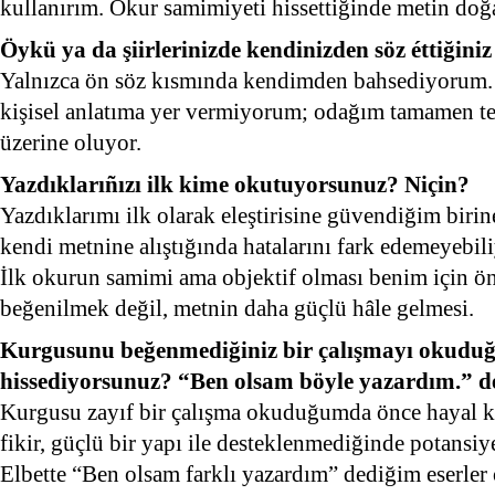
kullanırım. Okur samimiyeti hissettiğinde metin doğal
Öykü ya da şiirlerinizde kendinizden söz éttiğini
Yalnızca ön söz kısmında kendimden bahsediyorum. 
kişisel anlatıma yer vermiyorum; odağım tamamen te
üzerine oluyor.
Yazdıklarıñızı ilk kime okutuyorsunuz? Niçin?
Yazdıklarımı ilk olarak eleştirisine güvendiğim bir
kendi metnine alıştığında hatalarını fark edemeyebili
İlk okurun samimi ama objektif olması benim için 
beğenilmek değil, metnin daha güçlü hâle gelmesi.
Kurgusunu beğenmediğiniz bir çalışmayı okudu
hissediyorsunuz? “Ben olsam böyle yazardım.” dé
Kurgusu zayıf bir çalışma okuduğumda önce hayal kır
fikir, güçlü bir yapı ile desteklenmediğinde potansiy
Elbette “Ben olsam farklı yazardım” dediğim eserler 