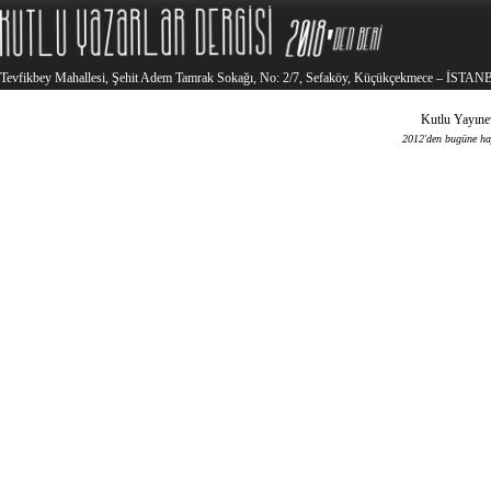
Tevfikbey Mahallesi, Şehit Adem Tamrak Sokağı, No: 2/7, Sefaköy, Küçükçekmece – İSTA
Kutlu Yayınev
2012'den bugüne haya