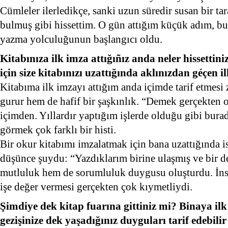
Cümleler ilerledikçe, sanki uzun süredir susan bir ta
bulmuş gibi hissettim. O gün attığım küçük adım, 
yazma yolculuğunun başlangıcı oldu.
Kitabınıza ilk imza attığıñız anda neler hissetti
için size kitabınızı uzattığında aklınızdan géçen 
Kitabıma ilk imzayı attığım anda içimde tarif etmesi
gurur hem de hafif bir şaşkınlık. “Demek gerçekten 
içimden. Yıllardır yaptığım işlerde olduğu gibi bura
görmek çok farklı bir histi.
Bir okur kitabımı imzalatmak için bana uzattığında i
düşünce şuydu: “Yazdıklarım birine ulaşmış ve bir 
mutluluk hem de sorumluluk duygusu oluşturdu. İn
işe değer vermesi gerçekten çok kıymetliydi.
Şimdiye dek kitap fuarına gittiniz mi? Binaya ilk 
gezişinize dek yaşadığınız duyguları tarif edebilir