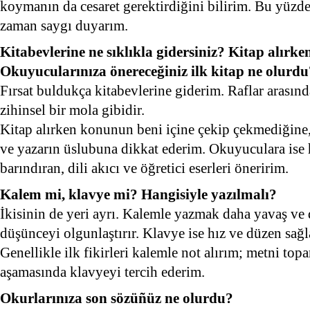
koymanın da cesaret gerektirdiğini bilirim. Bu yüzde
zaman saygı duyarım.
Kitabevlerine ne sıklıkla gidersiniz? Kitap alırke
Okuyucularınıza önereceğiniz ilk kitap ne olurdu
Fırsat buldukça kitabevlerine giderim. Raflar arasın
zihinsel bir mola gibidir.
Kitap alırken konunun beni içine çekip çekmediğine, 
ve yazarın üslubuna dikkat ederim. Okuyuculara is
barındıran, dili akıcı ve öğretici eserleri öneririm.
Kalem mi, klavye mi? Hangisiyle yazılmalı?
İkisinin de yeri ayrı. Kalemle yazmak daha yavaş ve d
düşünceyi olgunlaştırır. Klavye ise hız ve düzen sağl
Genellikle ilk fikirleri kalemle not alırım; metni to
aşamasında klavyeyi tercih ederim.
Okurlarınıza son sözüñüz ne olurdu?