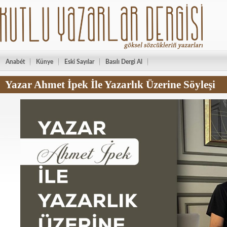
Anabét
Künye
Eski Sayılar
Basılı Dergi Al
Yazar Ahmet İpek İle Yazarlık Üzerine Söyleşi