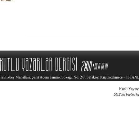
Yorum :
Tevfikbey Mahallesi, Şehit Adem Tamrak Sokağı, No: 2/7, Sefaköy, Küçükçekmece – İSTA
Kutlu Yayınev
2012'den bugüne haya