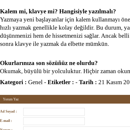
Kalem mi, klavye mi? Hangisiyle yazılmalı?
Yazmaya yeni başlayanlar için kalem kullanmayı ön
hızlı yazmak genellikle kolay değildir. Bu durum, ya
düşünmenizi hem de hissetmenizi sağlar. Ancak bell
sonra klavye ile yazmak da elbette mümkün.
Okurlarınıza son sözüñüz ne olurdu?
Okumak, büyülü bir yolculuktur. Hiçbir zaman okum
Kategori :
Genel
-
Etiketler :
-
Tarih :
21 Kasım 2
Yorum Yaz
Ad Soyad :
E-mail :