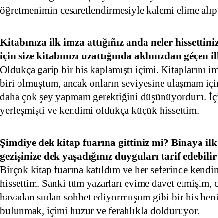
öğretmenimin cesaretlendirmesiyle kalemi elime alı
Kitabınıza ilk imza attığıñız anda neler hissetti
için size kitabınızı uzattığında aklınızdan géçen 
Oldukça garip bir his kaplamıştı içimi. Kitaplarını 
biri olmuştum, ancak onların seviyesine ulaşmam içi
daha çok şey yapmam gerektiğini düşünüyordum. İçi
yerleşmişti ve kendimi oldukça küçük hissettim.
Şimdiye dek kitap fuarına gittiniz mi? Binaya ilk 
gezişinize dek yaşadığınız duyguları tarif edebilir
Birçok kitap fuarına katıldım ve her seferinde kend
hissettim. Sanki tüm yazarları evime davet etmişim, 
havadan sudan sohbet ediyormuşum gibi bir his beni 
bulunmak, içimi huzur ve ferahlıkla dolduruyor.