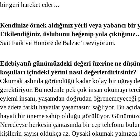
bir geri hareket eder…
Kendinize örnek aldığınız yérli veya yabancı bir
Étkilendiğiniz, üslubunu beğenip yola çıktığınız
Sait Faik ve Honoré de Balzac’ı seviyorum.
Edebiyatıñ günümüzdeki değeri üzerine ne düşü
koşulları içindeki yérini nasıl değerlerdirirsiniz?
Okumak aslında göründüğü kadar kolay bir uğraş değ
gerektiriyor. Bu nedenle pek çok insan okumayı ter
eylemi insanı, yaşamdan doğrudan öğrenemeyeceği pe
ve adeta farklı hayatlar yaşamasını sağlıyor. Bu açı
hayati bir öneme sahip olduğu görülüyor. Günümüzde
Neredeyse herkesin çantasında bir cep telefonu bulun
kişilerin sayısı oldukça az. Oysaki okumak yalnızca 