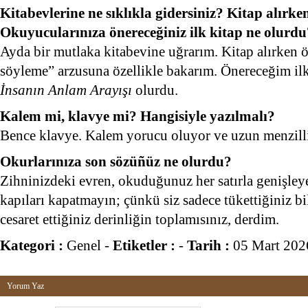
Kitabevlerine ne sıklıkla gidersiniz? Kitap alırke
Okuyucularınıza önereceğiniz ilk kitap ne olurdu
Ayda bir mutlaka kitabevine uğrarım. Kitap alırken 
söyleme” arzusuna özellikle bakarım. Önereceğim ilk
İnsanın Anlam Arayışı
olurdu.
Kalem mi, klavye mi? Hangisiyle yazılmalı?
Bence klavye. Kalem yorucu oluyor ve uzun menzilli
Okurlarınıza son sözüñüz ne olurdu?
Zihninizdeki evren, okuduğunuz her satırla genişley
kapıları kapatmayın; çünkü siz sadece tükettiğiniz bi
cesaret ettiğiniz derinliğin toplamısınız, derdim.
Kategori :
Genel
-
Etiketler :
-
Tarih :
05 Mart 202
Yorum Yaz