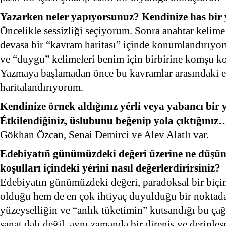
Yazarken neler yapıyorsunuz? Kendinize has bir
Öncelikle sessizliği seçiyorum. Sonra anahtar kelime
devasa bir “kavram haritası” içinde konumlandırıyor
ve “duygu” kelimeleri benim için birbirine komşu koo
Yazmaya başlamadan önce bu kavramlar arasındaki en
haritalandırıyorum.
Kendinize örnek aldığınız yérli veya yabancı bir
Étkilendiğiniz, üslubunu beğenip yola çıktığınız
Gökhan Özcan, Senai Demirci ve Alev Alatlı var.
Edebiyatıñ günümüzdeki değeri üzerine ne düşü
koşulları içindeki yérini nasıl değerlerdirirsiniz?
Edebiyatın günümüzdeki değeri, paradoksal bir biç
olduğu hem de en çok ihtiyaç duyulduğu bir noktada
yüzeyselliğin ve “anlık tüketimin” kutsandığı bu çağ
sanat dalı değil, aynı zamanda bir direniş ve derinleş