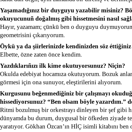
Yaşamadığınız bir duyguyu yazabilir misiniz? Böy
okuyucunuñ doğalmış gibi hissetmesini nasıl sağl
Hayır, yazamam; çünkü ben o duyguyu duymuyorum
geometrisini çıkarıyorum.
Öykü ya da şiirlerinizde kendinizden söz éttiğini
Elbette, özne zaten önce kendim.
Yazdıklarıñızı ilk kime okutuyorsunuz? Niçin?
Okulda edebiyat hocamıza okutuyorum. Bozuk anlaml
görmesi için ona sunuyor, eleştirilerini alıyorum.
Kurgusunu beğenmediğiniz bir çalışmayı okudu
hissediyorsunuz? “Ben olsam böyle yazardım.” dé
Ritmi bozulmuş bir orkestrayı dinleyen bir şef gibi
dünyamda bu durum, duygusal bir öfkeden ziyade te
yaratıyor. Gökhan Özcan’ın HİÇ isimli kitabını ben 