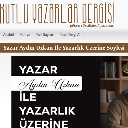
Anabét
Künye
Eski Sayılar
Basılı Dergi Al
Yazar Aydın Uzkan İle Yazarlık Üzerine Söyleşi