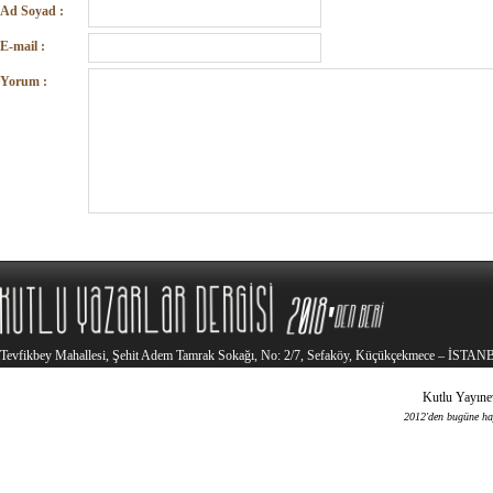
Ad Soyad :
E-mail :
Yorum :
Tevfikbey Mahallesi, Şehit Adem Tamrak Sokağı, No: 2/7, Sefaköy, Küçükçekmece – İSTA
Kutlu Yayınev
2012'den bugüne haya