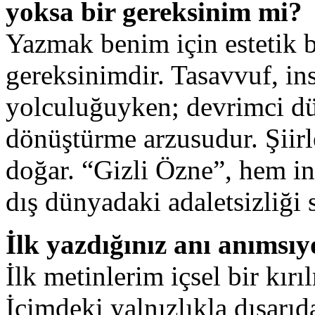
yoksa bir gereksinim mi?
Yazmak benim için estetik b
gereksinimdir. Tasavvuf, in
yolculuğuyken; devrimci dü
dönüştürme arzusudur. Şiirl
doğar. “Gizli Özne”, hem in
dış dünyadaki adaletsizliği s
İlk yazdığınız anı anımsı
İlk metinlerim içsel bir kırı
İçimdeki yalnızlıkla dışarıda