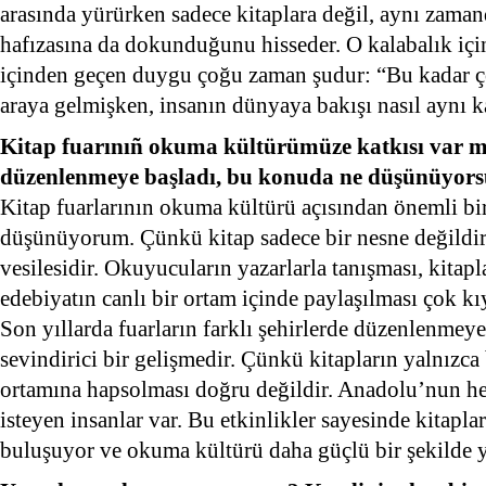
arasında yürürken sadece kitaplara değil, aynı zaman
hafızasına da dokunduğunu hisseder. O kalabalık içi
içinden geçen duygu çoğu zaman şudur: “Bu kadar ç
araya gelmişken, insanın dünyaya bakışı nasıl aynı ka
Kitap fuarınıñ okuma kültürümüze katkısı var mı
düzenlenmeye başladı, bu konuda ne düşünüyor
Kitap fuarlarının okuma kültürü açısından önemli bi
düşünüyorum. Çünkü kitap sadece bir nesne değildi
vesilesidir. Okuyucuların yazarlarla tanışması, kitap
edebiyatın canlı bir ortam içinde paylaşılması çok kı
Son yıllarda fuarların farklı şehirlerde düzenlenmey
sevindirici bir gelişmedir. Çünkü kitapların yalnızca
ortamına hapsolması doğru değildir. Anadolu’nun he
isteyen insanlar var. Bu etkinlikler sayesinde kitaplar
buluşuyor ve okuma kültürü daha güçlü bir şekilde y