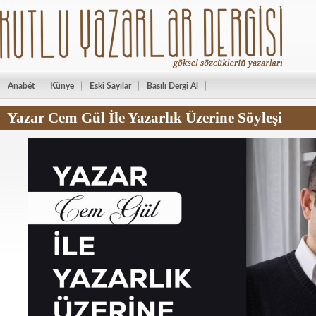
Anabét
Künye
Eski Sayılar
Basılı Dergi Al
Yazar Cem Gül İle Yazarlık Üzerine Söyleşi