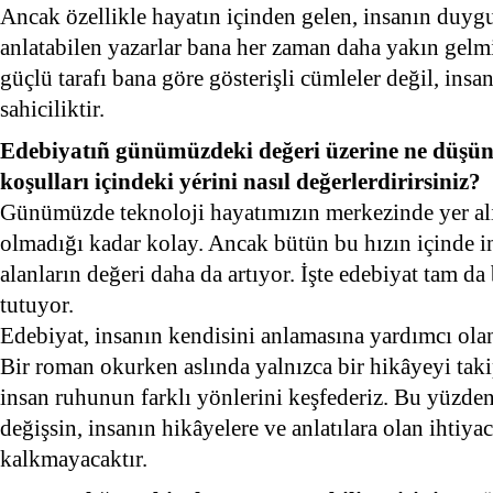
Ancak özellikle hayatın içinden gelen, insanın duygu
anlatabilen yazarlar bana her zaman daha yakın gelm
güçlü tarafı bana göre gösterişli cümleler değil, ins
sahiciliktir.
Edebiyatıñ günümüzdeki değeri üzerine ne düşü
koşulları içindeki yérini nasıl değerlerdirirsiniz?
Günümüzde teknoloji hayatımızın merkezinde yer alı
olmadığı kadar kolay. Ancak bütün bu hızın içinde 
alanların değeri daha da artıyor. İşte edebiyat tam d
tutuyor.
Edebiyat, insanın kendisini anlamasına yardımcı olan
Bir roman okurken aslında yalnızca bir hikâyeyi tak
insan ruhunun farklı yönlerini keşfederiz. Bu yüzden
değişsin, insanın hikâyelere ve anlatılara olan ihtiya
kalkmayacaktır.