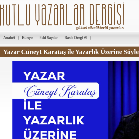
Anabét
Künye
Eski Sayılar
Basılı Dergi Al
Yazar Cüneyt Karataş ile Yazarlık Üzerine Söyle