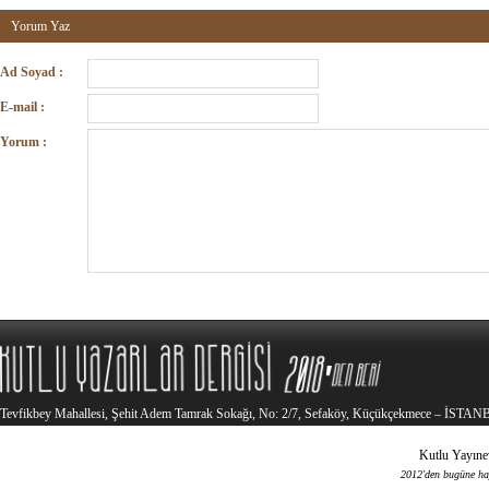
Yorum Yaz
Ad Soyad :
E-mail :
Yorum :
Tevfikbey Mahallesi, Şehit Adem Tamrak Sokağı, No: 2/7, Sefaköy, Küçükçekmece – İSTA
Kutlu Yayınev
2012'den bugüne haya