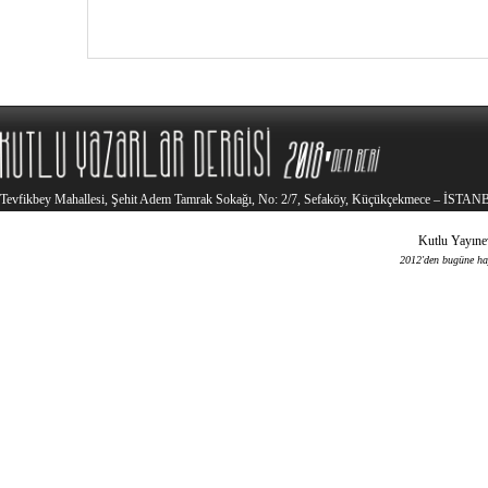
Tevfikbey Mahallesi, Şehit Adem Tamrak Sokağı, No: 2/7, Sefaköy, Küçükçekmece – İSTA
Kutlu Yayınev
2012'den bugüne haya