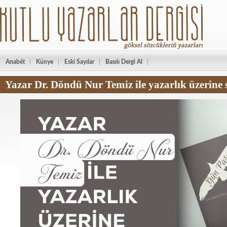
Anabét
Künye
Eski Sayılar
Basılı Dergi Al
Yazar Dr. Döndü Nur Temiz ile yazarlık üzerine 