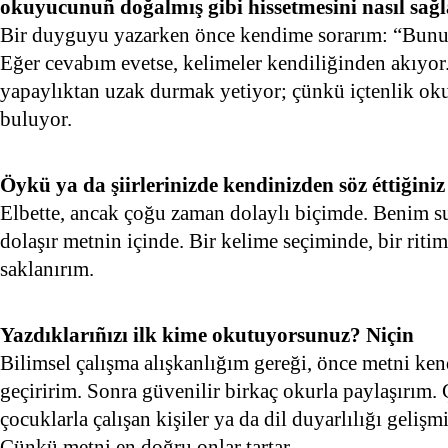
okuyucunuñ doğalmış gibi hissetmesini nasıl sağl
Bir duyguyu yazarken önce kendime sorarım: “Bunu
Eğer cevabım evetse, kelimeler kendiliğinden akıyor
yapaylıktan uzak durmak yetiyor; çünkü içtenlik ok
buluyor.
Öykü ya da şiirlerinizde kendinizden söz éttiğini
Elbette, ancak çoğu zaman dolaylı biçimde. Benim su
dolaşır metnin içinde. Bir kelime seçiminde, bir ritimd
saklanırım.
Yazdıklarıñızı ilk kime okutuyorsunuz? Niçin
Bilimsel çalışma alışkanlığım gereği, önce metni ke
geçiririm. Sonra güvenilir birkaç okurla paylaşırım.
çocuklarla çalışan kişiler ya da dil duyarlılığı gelişm
Çünkü metni en doğru onlar tartar.