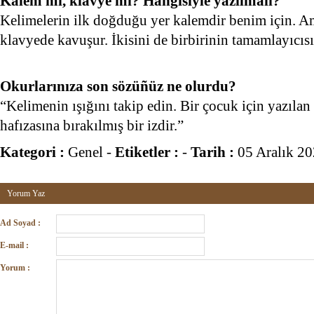
Kalem mi, klavye mi? Hangisiyle yazılmalı?
Kelimelerin ilk doğduğu yer kalemdir benim için. A
klavyede kavuşur. İkisini de birbirinin tamamlayıcı
Okurlarınıza son sözüñüz ne olurdu?
“Kelimenin ışığını takip edin. Bir çocuk için yazılan
hafızasına bırakılmış bir izdir.”
Kategori :
Genel
-
Etiketler :
-
Tarih :
05 Aralık 2
Yorum Yaz
Ad Soyad :
E-mail :
Yorum :