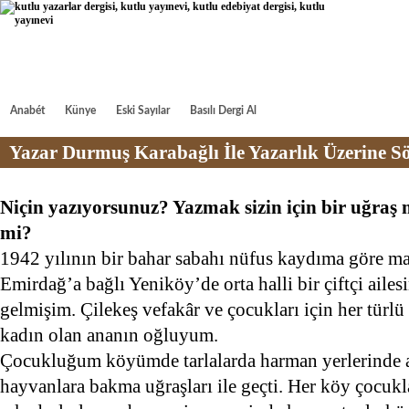
Anabét
Künye
Eski Sayılar
Basılı Dergi Al
Yazar Durmuş Karabağlı İle Yazarlık Üzerine Sö
Niçin yazıyorsunuz? Yazmak sizin için bir uğraş 
mi?
1942 yılının bir bahar sabahı nüfus kaydıma göre m
Emirdağ’a bağlı Yeniköy’de orta halli bir çiftçi aile
gelmişim. Çilekeş vefakâr ve çocukları için her türlü
kadın olan ananın oğluyum.
Çocukluğum köyümde tarlalarda harman yerlerinde a
hayvanlara bakma uğraşları ile geçti. Her köy çocuk