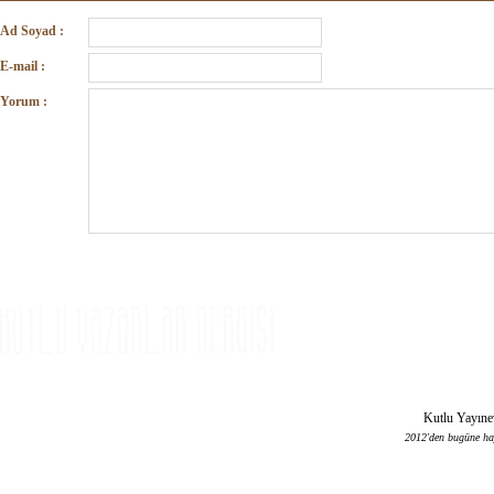
Ad Soyad :
E-mail :
Yorum :
Tevfikbey Mahallesi, Şehit Adem Tamrak Sokağı, No: 2/7, Sefaköy, Küçükçekmece – İSTA
Kutlu Yayınev
2012'den bugüne haya