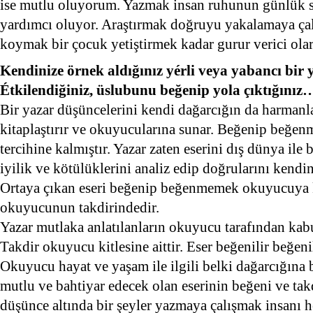
ise mutlu oluyorum. Yazmak insan ruhunun günlük st
yardımcı oluyor. Araştırmak doğruyu yakalamaya çal
koymak bir çocuk yetiştirmek kadar gurur verici ola
Kendinize örnek aldığınız yérli veya yabancı bir
Étkilendiğiniz, üslubunu beğenip yola çıktığınız
Bir yazar düşüncelerini kendi dağarcığın da harman
kitaplaştırır ve okuyucularına sunar. Beğenip beğe
tercihine kalmıştır. Yazar zaten eserini dış dünya ile
iyilik ve kötülüklerini analiz edip doğrularını kendi
Ortaya çıkan eseri beğenip beğenmemek okuyucuya ka
okuyucunun takdirindedir.
Yazar mutlaka anlatılanların okuyucu tarafından kab
Takdir okuyucu kitlesine aittir. Eser beğenilir beğeni
Okuyucu hayat ve yaşam ile ilgili belki dağarcığına bi
mutlu ve bahtiyar edecek olan eserinin beğeni ve takd
düşünce altında bir şeyler yazmaya çalışmak insanı 