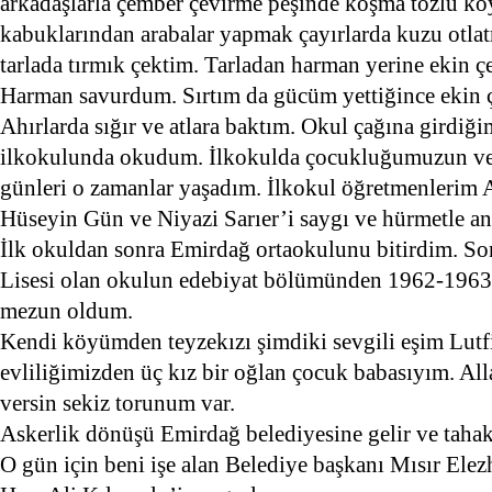
arkadaşlarla çember çevirme peşinde koşma tozlu k
kabuklarından arabalar yapmak çayırlarda kuzu otlat
tarlada tırmık çektim. Tarladan harman yerine ekin 
Harman savurdum. Sırtım da gücüm yettiğince ekin ç
Ahırlarda sığır ve atlara baktım. Okul çağına girdi
ilkokulunda okudum. İlkokulda çocukluğumuzun verd
günleri o zamanlar yaşadım. İlkokul öğretmenlerim 
Hüseyin Gün ve Niyazi Sarıer’i saygı ve hürmetle a
İlk okuldan sonra Emirdağ ortaokulunu bitirdim. Son
Lisesi olan okulun edebiyat bölümünden 1962-1963 y
mezun oldum.
Kendi köyümden teyzekızı şimdiki sevgili eşim Lutf
evliliğimizden üç kız bir oğlan çocuk babasıyım. All
versin sekiz torunum var.
Askerlik dönüşü Emirdağ belediyesine gelir ve tah
O gün için beni işe alan Belediye başkanı Mısır Ele