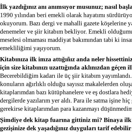
İlk yazdığınız anı anımsıyor musunuz; nasıl başl
1990 yılından beri emekli olarak hayatımı sürdürüy
okuyorum. Bazı dergi ve mahalli gazete köşelerine y
denemeler ve şiir kitabım bekliyor. Emekli olduğumu
meselesi olmaması maddiyat bakımından tabi ki insan
emekliliğimi yaşıyorum.
Kitabınıza ilk imza attığıñız anda neler hissetti
için size kitabınızı uzattığında aklınızdan géçen 
Becerebildiğim kadarı ile üç şiir kitabım yayımlandı.
konuların ağırlıklı olduğu sayısız makalelerden olu
kitaplarımdan bazı kütüphanelere ve eş dostlara hedi
dergilerde yazılarım yer aldı. Para ile satma işine h
gerekirse kitaplarımdan para kazanmayı düşünmedim
Şimdiye dek kitap fuarına gittiniz mi? Binaya ilk 
gezişinize dek yaşadığınız duyguları tarif edebilir