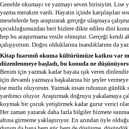
Genelde okumayı ve yazmayı seven birisiyim. Lise yı
yazma merakım vardı. Hayatın içinde karşılaşılan sosy
meselelerde hep araştırarak gerçeğe ulaşmaya çalışm
çocukluğumuzdan beri bizlere dikte edilen dini kon
hep bu araştırmama vesile olmuştur. Gerçeği kendi 
çalışıyorum. Doğru olduklarına inandıklarımı da yaz
Kitap fuarınıñ okuma kültürümüze katkısı var mı
düzenlenmeye başladı, bu konuda ne düşünüyor
Benim için yazmak kadar hayata ışık veren dinlendir
için devamlı yazmaya başkalarına bir şeyler vermey
ise mutlu oluyorum. Yazmak insan ruhunun günlük st
yardımcı oluyor. Araştırmak doğruyu yakalamaya çal
koymak bir çocuk yetiştirmek kadar gurur verici ola
Her zaman yazarak daha fazla bilgiler hizmete sunm
altına girmeme yaklaştırıyor. En azından öyle old
durum da bana hem güç hem de düşünme, düşündükl