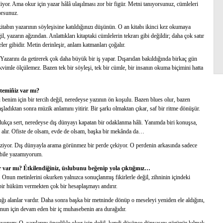
liyor. Ama okur için yazar hâlâ ulaşılması zor bir figür. Metni tanıyorsunuz, cümleleri
orsunuz.
kitabın yazarının söyleşisine katıldığınızı düşünün. O an kitabı ikinci kez okumaya
 yazarın ağzından. Anlattıkları kitaptaki cümlelerin tekrarı gibi değildir; daha çok satır
ler gibidir. Metin derinleşir, anlam katmanları çoğalır.
 Yazarını da getirerek çok daha büyük bir iş yapar. Dışarıdan bakıldığında birkaç gün
akvimle ölçülemez. Bazen tek bir söyleşi, tek bir cümle, bir insanın okuma biçimini hatta
temiñiz var mı?
benim için bir tercih değil, neredeyse yazının ön koşulu. Bazen blues olur, bazen
ladıktan sonra müzik anlamını yitirir. Bir şarkı olmaktan çıkar, saf bir ritme dönüşür.
ldukça sert, neredeyse dış dünyayı kapatan bir odaklanma hâli. Yanımda biri konuşsa,
 alır. Ofiste de olsam, evde de olsam, başka bir mekânda da…
 çiziyor. Dış dünyayla arama görünmez bir perde çekiyor. O perdenin arkasında sadece
r bile yazamıyorum.
ar var mı? Étkilendiğiniz, üslubunu beğenip yola çıktığınız…
 Onun metinlerini okurken yalnızca sonuçlanmış fikirlerle değil, zihninin içindeki
bir hüküm vermekten çok bir hesaplaşmayı andırır.
ığı alanlar vardır. Daha sonra başka bir metninde dönüp o meseleyi yeniden ele aldığını,
 onun için devam eden bir iç muhasebenin ara durağıdır.