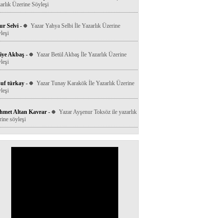
arlık Üzerine Söyleşi
r Selvi
-
Yazar Yahya Selbi İle Yazarlık Üzerine
leşi
iye Akbaş
-
Yazar Betül Akbaş İle Yazarlık Üzerine
leşi
uf türkay
-
Yazar Tunay Karakök İle Yazarlık Üzerine
leşi
hmet Altan Kavrar
-
Yazar Ayşenur Toksöz ile yazarlık
rine söyleşi