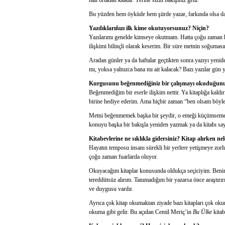
hâli ortadan kalkar. Yerine sizin bakışınız gelir.
Bu yüzden hem öyküde hem şiirde yazar, farkında olsa d
Yazdıklarıñızı ilk kime okutuyorsunuz? Niçin?
Yazılarımı genelde kimseye okutmam. Hatta çoğu zaman 
ilişkimi bilinçli olarak keserim. Bir süre metnin soğuması
Aradan günler ya da haftalar geçtikten sonra yazıyı yeni
mı, yoksa yalnızca bana mı ait kalacak? Bazı yazılar gün y
Kurgusunu beğenmediğiniz bir çalışmayı okuduğunuz
Beğenmediğim bir eserle ilişkim nettir. Ya kitaplığa kal
birine hediye ederim. Ama hiçbir zaman “ben olsam böyle 
Metni beğenmemek başka bir şeydir, o emeği küçümsemek 
konuyu başka bir bakışla yeniden yazmak ya da kitabı sa
Kitabevlerine ne sıklıkla gidersiniz? Kitap alırken n
Hayatın temposu insanı sürekli bir yerlere yetişmeye zor
çoğu zaman fuarlarda oluyor.
Okuyacağım kitaplar konusunda oldukça seçiciyim. Benim iç
tereddütsüz alırım. Tanımadığım bir yazarsa önce araştırır
ve duygusu vardır.
Ayrıca çok kitap okumaktan ziyade bazı kitapları çok ok
okuma gibi gelir. Bu açıdan Cemil Meriç’in
Bu Ülke
kitab