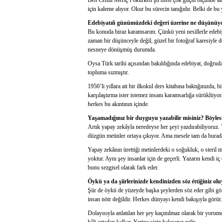
Ben Cemil Meriç’i okurken şu hissi çok güçlü biçimde alı
için kaleme alıyor. Okur bu sürecin tanığıdır. Belki de 
Edebiyatıñ günümüzdeki değeri üzerine ne düşünüyors
Bu konuda biraz karamsarım. Çünkü yeni nesillerle edeb
zaman bir düşünceyle değil, güzel bir fotoğraf karesiyle
nesneye dönüşmüş durumda.
Oysa Türk tarihi açısından bakıldığında edebiyat, doğruda
topluma sızmıştır.
1950’li yıllara ait bir ilkokul ders kitabına baktığınızda,
karşılaştırma ister istemez insanı karamsarlığa sürüklüyor
herkes bu akıntının içinde.
Yaşamadığınız bir duyguyu yazabilir misiniz? Böylesi
Artık yapay zekâyla neredeyse her şeyi yazdırabiliyoruz.
düzgün metinler ortaya çıkıyor. Ama mesele tam da burad
Yapay zekânın ürettiği metinlerdeki o soğukluk, o steril m
yoktur. Aynı şey insanlar için de geçerli. Yazarın kendi 
bunu sezgisel olarak fark eder.
Öykü ya da şiirlerinizde kendinizden söz éttiğiniz o
Şiir de öykü de yüzeyde başka şeylerden söz eder gibi gö
insan nötr değildir. Herkes dünyayı kendi bakışıyla görür.
Dolayısıyla anlatılan her şey kaçınılmaz olarak bir yorum