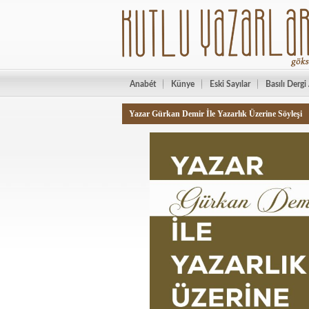
Anabét
Künye
Eski Sayılar
Basılı Dergi
Yazar Gürkan Demir İle Yazarlık Üzerine Söyleşi