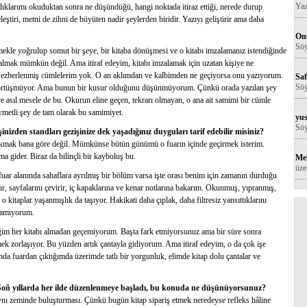
Yaz
dıklarımı okuduktan sonra ne düşündüğü, hangi noktada itiraz ettiği, nerede durup
tiri, metni de zihni de büyüten nadir şeylerden biridir. Yazıyı geliştirir ama daha
Onu
Söy
 emekle yoğrulup somut bir şeye, bir kitaba dönüşmesi ve o kitabı imzalamanız istendiğinde
almak mümkün değil. Ama itiraf edeyim, kitabı imzalamak için uzatan kişiye ne
, ezberlenmiş cümlelerim yok. O an aklımdan ve kalbimden ne geçiyorsa onu yazıyorum.
Saf
Söy
ç örtüşmüyor. Ama bunun bir kusur olduğunu düşünmüyorum. Çünkü orada yazılan şey
re asıl mesele de bu. Okurun eline geçen, tekrarı olmayan, o ana ait samimi bir cümle
ymetli şey de tam olarak bu samimiyet.
yus
Söy
şinizden standları gezişinize dek yaşadığınız duyguları tarif edebilir misiniz?
 çıkmak bana göre değil. Mümkünse bütün günümü o fuarın içinde geçirmek isterim.
a gider. Biraz da bilinçli bir kayboluş bu.
Me
üze
uar alanında sahaflara ayrılmış bir bölüm varsa işte orası benim için zamanın durduğu
alır, sayfalarını çevirir, iç kapaklarına ve kenar notlarına bakarım. Okunmuş, yıpranmış,
 kitaplar yaşanmışlık da taşıyor. Hakikati daha çıplak, daha filtresiz yansıttıklarını
ayamıyorum.
iğim her kitabı almadan geçemiyorum. Başta fark etmiyorsunuz ama bir süre sonra
mek zorlaşıyor. Bu yüzden artık çantayla gidiyorum. Ama itiraf edeyim, o da çok işe
da fuardan çıktığımda üzerimde tatlı bir yorgunluk, elimde kitap dolu çantalar ve
Soñ yıllarda her ilde düzenlenmeye başladı, bu konuda ne düşünüyorsunuz?
 aynı zeminde buluşturması. Çünkü bugün kitap sipariş etmek neredeyse refleks hâline