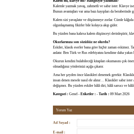
Kalem mi, klavye mi? Hangisiyle yazılmalı?
Kalemle yazmak yavaş, zahmetli ve sabır ister. Klavye ise
Bunun avantajları var ama bazı kayıpları da beraberinde ge
Kalem sizi yavaşlatır ve düşünmeye zorlar. Cümle kâğıda 
olgunlaşmamış fikirler bile kolayca akıp gider.
Bu yüzden bana kalırsa kalem düşünceyi derinleştirir, klav
Okurlarınıza son sözüñüz ne olurdu?
Eskiler, klasik eserler bana göre hiçbir zaman eskimez. T
anlatır. Ben Türk ve Rus edebiyatını kendime daha yakın 
Okurun kendini bulabileceği kitapları okumasını çok önems
olmadığınız yönlerinizi açığa çıkarır.
Ama her şeyden önce klasikleri denemek gerekir. Klasiklerl
insan denen mesele nasıl ele alınır… Klasikler sabır ister
değişmez. Bu yüzden eskiler hâlâ diri, hâlâ sarsıcı ve hâl
Kategori :
Genel
-
Etiketler :
-
Tarih :
09 Mart 2026
Yorum Yaz
Ad Soyad :
E-mail :