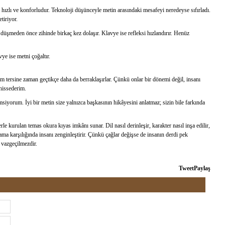
 hızlı ve konforludur. Teknoloji düşünceyle metin arasındaki mesafeyi neredeyse sıfırladı.
tiriyor.
düşmeden önce zihinde birkaç kez dolaşır. Klavye ise refleksi hızlandırır. Henüz
ye ise metni çoğaltır.
am tersine zaman geçtikçe daha da berraklaşırlar. Çünkü onlar bir dönemi değil, insanı
hissederim.
iyorum. İyi bir metin size yalnızca başkasının hikâyesini anlatmaz; sizin bile farkında
e kurulan temas okura kıyas imkânı sunar. Dil nasıl derinleşir, karakter nasıl inşa edilir,
 ama karşılığında insanı zenginleştirir. Çünkü çağlar değişse de insanın derdi pek
â vazgeçilmezdir.
Tweet
Paylaş