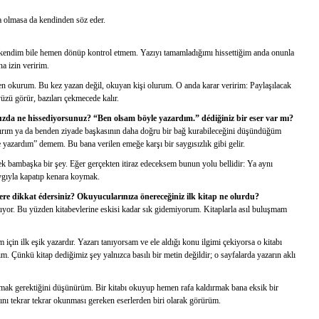
a olmasa da kendinden söz eder.
kendim bile hemen dönüp kontrol etmem. Yazıyı tamamladığımı hissettiğim anda onunla
na izin veririm.
den okurum. Bu kez yazan değil, okuyan kişi olurum. O anda karar veririm: Paylaşılacak
üzü görür, bazıları çekmecede kalır.
da ne hissediyorsunuz? “Ben olsam böyle yazardım.” dédiğiniz bir eser var mı?
dırırım ya da benden ziyade başkasının daha doğru bir bağ kurabileceğini düşündüğüm
yazardım” demem. Bu bana verilen emeğe karşı bir saygısızlık gibi gelir.
bambaşka bir şey. Eğer gerçekten itiraz edeceksem bunun yolu bellidir: Ya aynı
ygıyla kapatıp kenara koymak.
elere dikkat édersiniz? Okuyucularınıza önereceğiniz ilk kitap ne olurdu?
luyor. Bu yüzden kitabevlerine eskisi kadar sık gidemiyorum. Kitaplarla asıl buluşmam
in ilk eşik yazardır. Yazarı tanıyorsam ve ele aldığı konu ilgimi çekiyorsa o kitabı
ım. Çünkü kitap dediğimiz şey yalnızca basılı bir metin değildir; o sayfalarda yazarın aklı
umak gerektiğini düşünürüm. Bir kitabı okuyup hemen rafa kaldırmak bana eksik bir
ını tekrar tekrar okunması gereken eserlerden biri olarak görürüm.