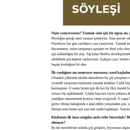
Niçin yazıyorsunuz? Yazmak sizin için bir uğraş mı,
Mesleğim gereği zaten yazının içindeyim. Ama mesele yaln
Neredeyse her gün sayfalarca yazı yazıyorum. Yazmak beni
duyurmanın, onları tartışmaya açmanın en ideal yolu oluy
için kullandığım bir araç. Sığ kalan fikirleri derinleştir
edebilmek için kaleme sarılıyorum. Açıkçası yazı, benim 
baştan kurduğum bir alan.
İlk yazdığınız anı anımsıyor musunuz; nasıl başladın
Ortaokul yıllarında okulda düzenlenen bir şiir yarışması va
cesaretle yarışmaya manzume yazarak katıldım. Ciddi biçi
kurmuştum. O metin benim için ilk kez bir fikri önemli bu
sonucu hiç açıklanmadı. Çünkü başvuru sayısı yalnızca ik
yazdığım manzumenin konusu vatan sevgisiydi. O yaşta 
geriye dönüp baktığımda o iptal edilen yarışmadan çok, ya
bitmişti ama benim için yazı tam orada başlamıştı. Sonrası
Kitabınıza ilk imza attığıñız anda neler hissettiniz? 
olmuştu?
Bu tür meselelerde aslında çok girişken, heyecanını dışar