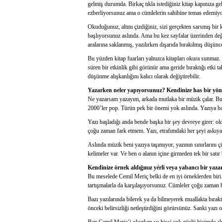
gelmiş durumda. Birkaç tıkla istediğiniz kitap kapınıza ge
ezberliyorsunuz ama o cümlelerin sahibine temas edemiy
Okuduğunuz, altını çizdiğiniz, sizi gerçekten sarsmış bir 
başlıyorsunuz aslında. Ama bu kez sayfalar üzerinden değil,
aralarına saklanmış, yazılırken dışarıda bırakılmış düşünce
Bu yüzden kitap fuarları yalnızca kitapları okura sunmaz.
süren bir etkinlik gibi görünür ama geride bıraktığı etki t
düşünme alışkanlığını kalıcı olarak değiştirebilir.
Yazarken neler yapıyorsunuz? Kendinize has bir yön
Ne yazarsam yazayım, arkada mutlaka bir müzik çalar. Bu 
2000’ler pop. Türün pek bir önemi yok aslında. Yazıya baş
Yazı başladığı anda bende başka bir şey devreye girer: o
çoğu zaman fark etmem. Yazı, etrafımdaki her şeyi askıya
Aslında müzik beni yazıya taşımıyor, yazının sınırlarını
kelimeler var. Ve ben o alanın içine girmeden tek bir satı
Kendinize örnek aldığınız yérli veya yabancı bir yaz
Bu meselede Cemil Meriç belki de en iyi örneklerden biri.
tartışmalarla da karşılaşıyorsunuz. Cümleler çoğu zaman 
Bazı yazılarında bilerek ya da bilmeyerek muallakta bırakt
önceki belirsizliği netleştirdiğini görürsünüz. Sanki yazı