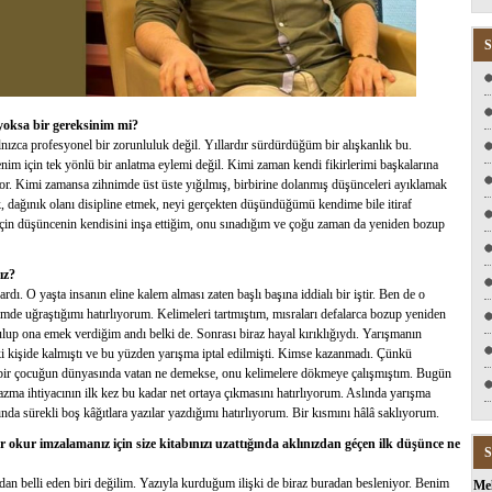
S
 yoksa bir gereksinim mi?
ızca profesyonel bir zorunluluk değil. Yıllardır sürdürdüğüm bir alışkanlık bu.
m için tek yönlü bir anlatma eylemi değil. Kimi zaman kendi fikirlerimi başkalarına
or. Kimi zamansa zihnimde üst üste yığılmış, birbirine dolanmış düşünceleri ayıklamak
mek, dağınık olanı disipline etmek, neyi gerçekten düşündüğümü kendime bile itiraf
için düşüncenin kendisini inşa ettiğim, onu sınadığım ve çoğu zaman da yeniden bozup
ız?
rdı. O yaşta insanın eline kalem alması zaten başlı başına iddialı bir iştir. Ben de o
mde uğraştığımı hatırlıyorum. Kelimeleri tartmıştım, mısraları defalarca bozup yeniden
lup ona emek verdiğim andı belki de. Sonrası biraz hayal kırıklığıydı. Yarışmanın
i kişide kalmıştı ve bu yüzden yarışma iptal edilmişti. Kimse kazanmadı. Çünkü
bir çocuğun dünyasında vatan ne demekse, onu kelimelere dökmeye çalışmıştım. Bugün
zma ihtiyacının ilk kez bu kadar net ortaya çıkmasını hatırlıyorum. Aslında yarışma
nda sürekli boş kâğıtlara yazılar yazdığımı hatırlıyorum. Bir kısmını hâlâ saklıyorum.
Bir okur imzalamanız için size kitabınızı uzattığında aklınızdan géçen ilk düşünce ne
S
ıdan belli eden biri değilim. Yazıyla kurduğum ilişki de biraz buradan besleniyor. Benim
Me