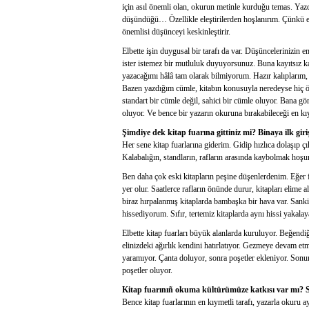
için asıl önemli olan, okurun metinle kurduğu temas. Yaz
düşündüğü… Özellikle eleştirilerden hoşlanırım. Çünkü eleş
önemlisi düşünceyi keskinleştirir.
Elbette işin duygusal bir tarafı da var. Düşüncelerinizin
ister istemez bir mutluluk duyuyorsunuz. Buna kayıtsız k
yazacağımı hâlâ tam olarak bilmiyorum. Hazır kalıplarım
Bazen yazdığım cümle, kitabın konusuyla neredeyse hi
standart bir cümle değil, sahici bir cümle oluyor. Bana gö
oluyor. Ve bence bir yazarın okuruna bırakabileceği en kı
Şimdiye dek kitap fuarına gittiniz mi? Binaya ilk giri
Her sene kitap fuarlarına giderim. Gidip hızlıca dolaşıp
Kalabalığın, standların, rafların arasında kaybolmak hoşum
Ben daha çok eski kitapların peşine düşenlerdenim. Eğer f
yer olur. Saatlerce rafların önünde durur, kitapları elime 
biraz hırpalanmış kitaplarda bambaşka bir hava var. Sanki o
hissediyorum. Sıfır, tertemiz kitaplarda aynı hissi yakal
Elbette kitap fuarları büyük alanlarda kuruluyor. Beğend
elinizdeki ağırlık kendini hatırlatıyor. Gezmeye devam et
yaramıyor. Çanta doluyor, sonra poşetler ekleniyor. Sonun
poşetler oluyor.
Kitap fuarınıñ okuma kültürümüze katkısı var mı? 
Bence kitap fuarlarının en kıymetli tarafı, yazarla okuru