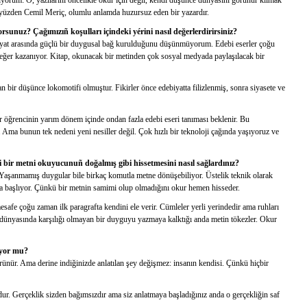
yorum: O, yazılarını öncelikle okur için değil, kendi düşünce dünyasını görünür kılmak
bu yüzden Cemil Meriç, olumlu anlamda huzursuz eden bir yazardır.
unuz? Çağımızıñ koşulları içindeki yérini nasıl değerlerdirirsiniz?
iyat arasında güçlü bir duygusal bağ kurulduğunu düşünmüyorum. Edebi eserler çoğu
 değer kazanıyor. Kitap, okunacak bir metinden çok sosyal medyada paylaşılacak bir
n bir düşünce lokomotifi olmuştur. Fikirler önce edebiyatta filizlenmiş, sonra siyasete ve
 bir öğrencinin yarım dönem içinde ondan fazla edebi eseri tanıması beklenir. Bu
. Ama bunun tek nedeni yeni nesiller değil. Çok hızlı bir teknoloji çağında yaşıyoruz ve
 bir metni okuyucunuñ doğalmış gibi hissetmesini nasıl sağlardınız?
 Yaşanmamış duygular bile birkaç komutla metne dönüşebiliyor. Üstelik teknik olarak
a başlıyor. Çünkü bir metnin samimi olup olmadığını okur hemen hisseder.
esafe çoğu zaman ilk paragrafta kendini ele verir. Cümleler yerli yerindedir ama ruhları
iç dünyasında karşılığı olmayan bir duyguyu yazmaya kalktığı anda metin tökezler. Okur
luyor mu?
rünür. Ama derine indiğinizde anlatılan şey değişmez: insanın kendisi. Çünkü hiçbir
dur. Gerçeklik sizden bağımsızdır ama siz anlatmaya başladığınız anda o gerçekliğin saf