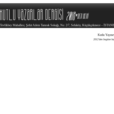
Tevfikbey Mahallesi, Şehit Adem Tamrak Sokağı, No: 2/7, Sefaköy, Küçükçekmece – İSTA
Kutlu Yayınev
2012'den bugüne haya