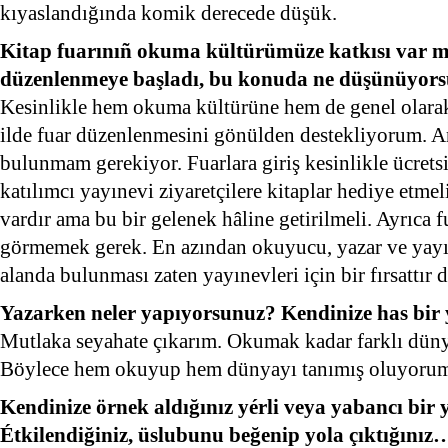
kıyaslandığında komik derecede düşük.
Kitap fuarınıñ okuma kültürümüze katkısı var mı
düzenlenmeye başladı, bu konuda ne düşünüyor
Kesinlikle hem okuma kültürüne hem de genel olarak 
ilde fuar düzenlenmesini gönülden destekliyorum. An
bulunmam gerekiyor. Fuarlara giriş kesinlikle ücretsi
katılımcı yayınevi ziyaretçilere kitaplar hediye etme
vardır ama bu bir gelenek hâline getirilmeli. Ayrıca fu
görmemek gerek. En azından okuyucu, yazar ve yayın
alanda bulunması zaten yayınevleri için bir fırsattı
Yazarken neler yapıyorsunuz? Kendinize has bir
Mutlaka seyahate çıkarım. Okumak kadar farklı dünya
Böylece hem okuyup hem dünyayı tanımış oluyoru
Kendinize örnek aldığınız yérli veya yabancı bir
Étkilendiğiniz, üslubunu beğenip yola çıktığınız