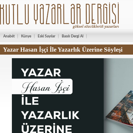
Anabét
Künye
Eski Sayılar
Basılı Dergi Al
Yazar Hasan İşçi İle Yazarlık Üzerine Söyleşi