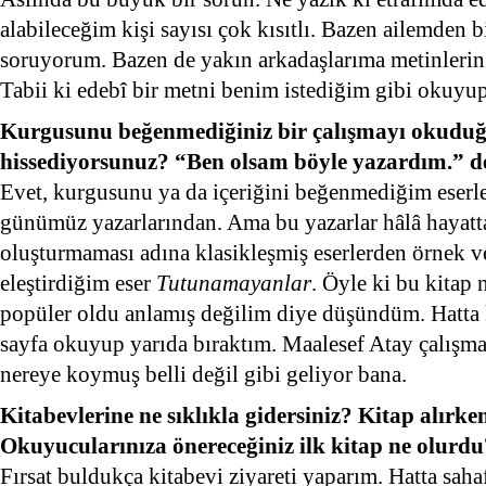
alabileceğim kişi sayısı çok kısıtlı. Bazen ailemden bir
soruyorum. Bazen de yakın arkadaşlarıma metinlerin 
Tabii ki edebî bir metni benim istediğim gibi okuyup
Kurgusunu beğenmediğiniz bir çalışmayı okudu
hissediyorsunuz? “Ben olsam böyle yazardım.” dé
Evet, kurgusunu ya da içeriğini beğenmediğim eserl
günümüz yazarlarından. Ama bu yazarlar hâlâ hayatt
oluşturmaması adına klasikleşmiş eserlerden örnek v
eleştirdiğim eser
Tutunamayanlar
. Öyle ki bu kitap 
popüler oldu anlamış değilim diye düşündüm. Hatta 
sayfa okuyup yarıda bıraktım. Maalesef Atay çalışmas
nereye koymuş belli değil gibi geliyor bana.
Kitabevlerine ne sıklıkla gidersiniz? Kitap alırke
Okuyucularınıza önereceğiniz ilk kitap ne olurdu
Fırsat buldukça kitabevi ziyareti yaparım. Hatta sah