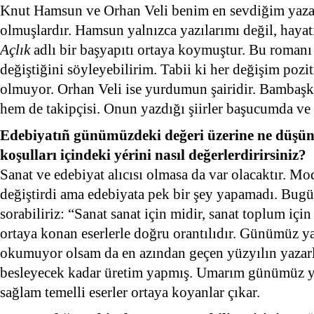
Knut Hamsun ve Orhan Veli benim en sevdiğim yazar
olmuşlardır. Hamsun yalnızca yazılarımı değil, hayatı
Açlık
adlı bir başyapıtı ortaya koymuştur. Bu roman
değiştiğini söyleyebilirim. Tabii ki her değişim poz
olmuyor. Orhan Veli ise yurdumun şairidir. Bambaşk
hem de takipçisi. Onun yazdığı şiirler başucumda ve
Edebiyatıñ günümüzdeki değeri üzerine ne düşü
koşulları içindeki yérini nasıl değerlerdirirsiniz?
Sanat ve edebiyat alıcısı olmasa da var olacaktır. M
değiştirdi ama edebiyata pek bir şey yapamadı. Bug
sorabiliriz: “Sanat sanat için midir, sanat toplum içi
ortaya konan eserlerle doğru orantılıdır. Günümüz ya
okumuyor olsam da en azından geçen yüzyılın yazarları
besleyecek kadar üretim yapmış. Umarım günümüz ya
sağlam temelli eserler ortaya koyanlar çıkar.