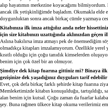
alıp hayatımın merkezine koyacağımı bilmiyordum. E
ancak ilk yetişkinliğimde başladım. Okumakla elde ed
doygunluktan sonra ancak birkaç cümle yazmaya ces
Kitabınıza ilk imza attığıñız anda neler hissetti
için size kitabınızı uzattığında aklınızdan géçen 
Aslına bakılırsa imza atmayı pek de önemsediğim sö
olmadıkça kitapları imzalamıyorum. Özellikle yerel y
kısıtlı olduğu için çoğu tanıdık kimselerden oluşuyo
benim için çok özel bir an olmuyor.
Şimdiye dek kitap fuarına gittiniz mi? Binaya ilk 
gezişinize dek yaşadığınız duyguları tarif edebilir
Evet, çok defa birkaç farklı şehirde kitap fuarına ziya
Memleketimizde kitabın konuşulduğu, tartışıldığı, s
alan benim için kutsal. Çoğu zaman da fuarlar kalabal
şey. Buna rağmen ülkece kitap okuma verilerimiz ems