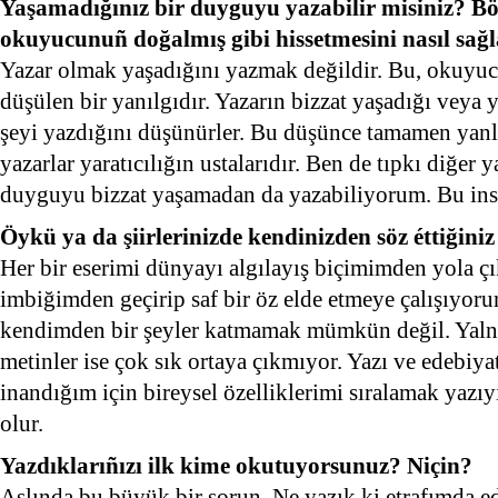
Yaşamadığınız bir duyguyu yazabilir misiniz? Böy
okuyucunuñ doğalmış gibi hissetmesini nasıl sağl
Yazar olmak yaşadığını yazmak değildir. Bu, okuyuc
düşülen bir yanılgıdır. Yazarın bizzat yaşadığı veya 
şeyi yazdığını düşünürler. Bu düşünce tamamen yanlı
yazarlar yaratıcılığın ustalarıdır. Ben de tıpkı diğer ya
duyguyu bizzat yaşamadan da yazabiliyorum. Bu insan
Öykü ya da şiirlerinizde kendinizden söz éttiğini
Her bir eserimi dünyayı algılayış biçimimden yola 
imbiğimden geçirip saf bir öz elde etmeye çalışıyor
kendimden bir şeyler katmamak mümkün değil. Yalnı
metinler ise çok sık ortaya çıkmıyor. Yazı ve edebiy
inandığım için bireysel özelliklerimi sıralamak yazıy
olur.
Yazdıklarıñızı ilk kime okutuyorsunuz? Niçin?
Aslında bu büyük bir sorun. Ne yazık ki etrafımda e