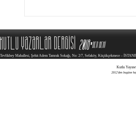
Tevfikbey Mahallesi, Şehit Adem Tamrak Sokağı, No: 2/7, Sefaköy, Küçükçekmece – İSTA
Kutlu Yayınev
2012'den bugüne haya