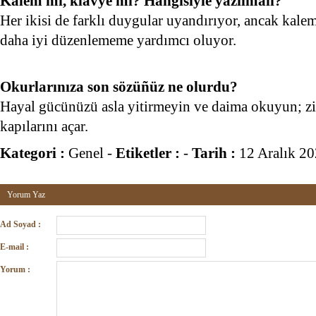
Kalem mi, klavye mi? Hangisiyle yazılmalı?
Her ikisi de farklı duygular uyandırıyor, ancak kal
daha iyi düzenlememe yardımcı oluyor.
Okurlarınıza son sözüñüz ne olurdu?
Hayal gücünüzü asla yitirmeyin ve daima okuyun; zir
kapılarını açar.
Kategori :
Genel
-
Etiketler :
-
Tarih :
12 Aralık 2
Yorum Yaz
Ad Soyad :
E-mail :
Yorum :