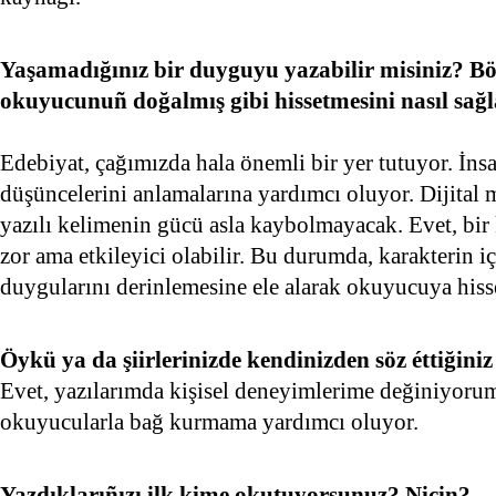
Yaşamadığınız bir duyguyu yazabilir misiniz? Böy
okuyucunuñ doğalmış gibi hissetmesini nasıl sağl
Edebiyat, çağımızda hala önemli bir yer tutuyor. İns
düşüncelerini anlamalarına yardımcı oluyor. Dijital m
yazılı kelimenin gücü asla kaybolmayacak. Evet, bir
zor ama etkileyici olabilir. Bu durumda, karakterin iç
duygularını derinlemesine ele alarak okuyucuya hisse
Öykü ya da şiirlerinizde kendinizden söz éttiğini
Evet, yazılarımda kişisel deneyimlerime değiniyoru
okuyucularla bağ kurmama yardımcı oluyor.
Yazdıklarıñızı ilk kime okutuyorsunuz? Niçin?