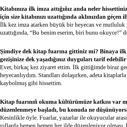
Kitabınıza ilk imza attığıñız anda neler hissetti
için size kitabınızı uzattığında aklınızdan géçen 
İlk kez imza atarken büyük bir heyecan ve mutluluk
uzattığında, “Bu benim eserim, biri bunu okuyor!” d
Şimdiye dek kitap fuarına gittiniz mi? Binaya ilk 
gezişinize dek yaşadığınız duyguları tarif edebilir
Evet, birkaç kez ziyaret ettim. İlk gittiğimde biraz 
heyecanlıydım. Standları dolaşırken, adeta kitaplarl
kaybolmuş gibi hissettim.
Kitap fuarınıñ okuma kültürümüze katkısı var mı
düzenlenmeye başladı, bu konuda ne düşünüyor
Kesinlikle öyle. Fuarlar, yazarlar ile okuyucular ara
yıllarda hemen hemen her ilde düzenleniyor olması, 