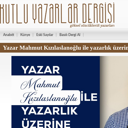
Anabét
Künye
Eski Sayılar
Basılı Dergi Al
Yazar Mahmut Kızılaslanoğlu ile yazarlık üzerin