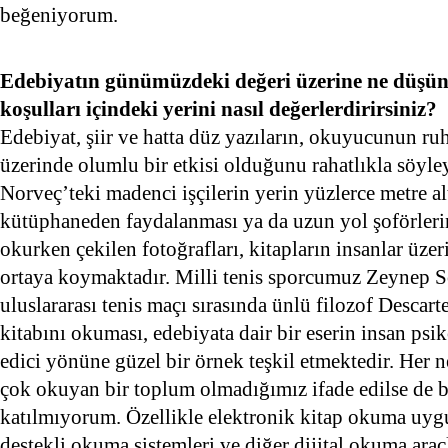
beğeniyorum.
Edebiyatın günümüzdeki değeri üzerine ne düşü
koşulları içindeki yerini nasıl değerlerdirirsiniz?
Edebiyat, şiir ve hatta düz yazıların, okuyucunun ruh 
üzerinde olumlu bir etkisi olduğunu rahatlıkla söyle
Norveç’teki madenci işçilerin yerin yüzlerce metre a
kütüphaneden faydalanması ya da uzun yol şoförleri
okurken çekilen fotoğrafları, kitapların insanlar üzer
ortaya koymaktadır. Milli tenis sporcumuz Zeynep 
uluslararası tenis maçı sırasında ünlü filozof Desca
kitabını okuması, edebiyata dair bir eserin insan psik
edici yönüne güzel bir örnek teşkil etmektedir. Her n
çok okuyan bir toplum olmadığımız ifade edilse de 
katılmıyorum. Özellikle elektronik kitap okuma uyg
destekli okuma sistemleri ve diğer dijital okuma araç