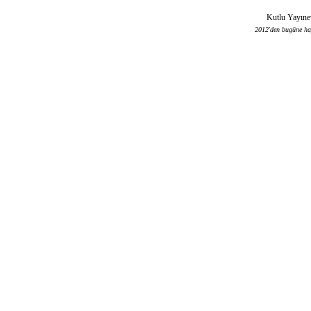
Kutlu Yayınev
2012'den bugüne haya