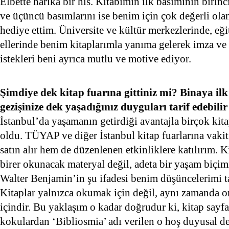
Elbette harika bir his. Kitabımın ilk basımının birinc
ve üçüncü basımlarını ise benim için çok değerli ola
hediye ettim. Üniversite ve kültür merkezlerinde, e
ellerinde benim kitaplarımla yanıma gelerek imza ve
istekleri beni ayrıca mutlu ve motive ediyor.
Şimdiye dek kitap fuarına gittiniz mi? Binaya ilk 
gezişinize dek yaşadığınız duyguları tarif edebilir
İstanbul’da yaşamanın getirdiği avantajla birçok kita
oldu. TÜYAP ve diğer İstanbul kitap fuarlarına vaki
satın alır hem de düzenlenen etkinliklere katılırım. K
birer okunacak materyal değil, adeta bir yaşam biçim
Walter Benjamin’in şu ifadesi benim düşüncelerimi t
Kitaplar yalnızca okumak için değil, aynı zamanda o
içindir. Bu yaklaşım o kadar doğrudur ki, kitap sayf
kokulardan ‘Bibliosmia’ adı verilen o hoş duyusal de