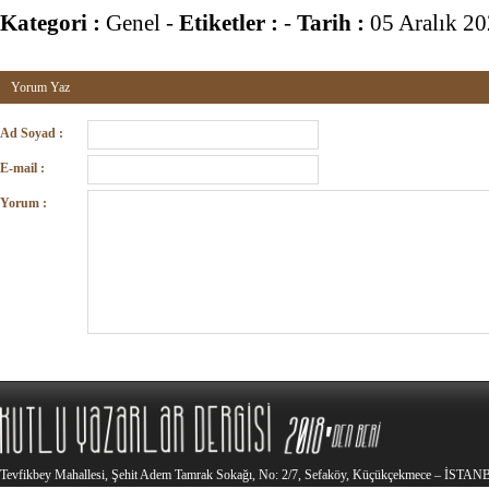
Kategori :
Genel
-
Etiketler :
-
Tarih :
05 Aralık 2
Yorum Yaz
Ad Soyad :
E-mail :
Yorum :
Tevfikbey Mahallesi, Şehit Adem Tamrak Sokağı, No: 2/7, Sefaköy, Küçükçekmece – İSTA