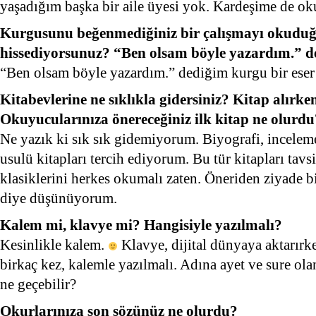
yaşadığım başka bir aile üyesi yok. Kardeşime de ok
Kurgusunu beğenmediğiniz bir çalışmayı okudu
hissediyorsunuz? “Ben olsam böyle yazardım.” de
“Ben olsam böyle yazardım.” dediğim kurgu bir eser
Kitabevlerine ne sıklıkla gidersiniz? Kitap alırke
Okuyucularınıza önereceğiniz ilk kitap ne olurdu
Ne yazık ki sık sık gidemiyorum. Biyografi, incelem
usulü kitapları tercih ediyorum. Bu tür kitapları tav
klasiklerini herkes okumalı zaten. Öneriden ziyade b
diye düşünüyorum.
Kalem mi, klavye mi? Hangisiyle yazılmalı?
Kesinlikle kalem.
Klavye, dijital dünyaya aktarırk
birkaç kez, kalemle yazılmalı. Adına ayet ve sure ola
ne geçebilir?
Okurlarınıza son sözünüz ne olurdu?