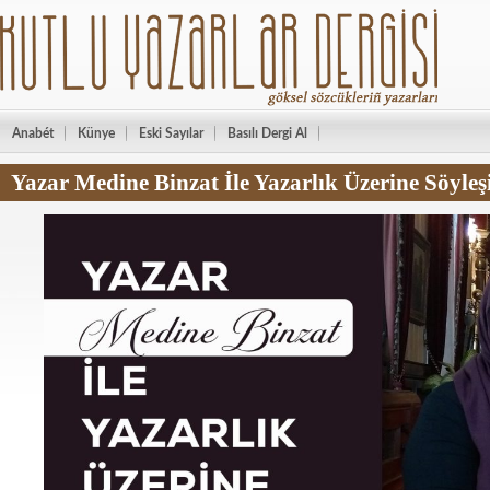
Anabét
Künye
Eski Sayılar
Basılı Dergi Al
Yazar Medine Binzat İle Yazarlık Üzerine Söyleş