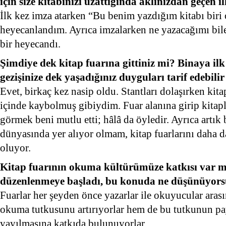
için size kitabınızı uzattığında aklınızdan geçen 
İlk kez imza atarken “Bu benim yazdığım kitabı biri
heyecanlandım. Ayrıca imzalarken ne yazacağımı bil
bir heyecandı.
Şimdiye dek kitap fuarına gittiniz mi? Binaya ilk 
gezişinize dek yaşadığınız duyguları tarif edebilir
Evet, birkaç kez nasip oldu. Stantları dolaşırken kit
içinde kaybolmuş gibiydim. Fuar alanına girip kitapla
görmek beni mutlu etti; hâlâ da öyledir. Ayrıca artık
dünyasında yer alıyor olmam, kitap fuarlarını daha 
oluyor.
Kitap fuarının okuma kültürümüze katkısı var mı
düzenlenmeye başladı, bu konuda ne düşünüyor
Fuarlar her şeyden önce yazarlar ile okuyucular aras
okuma tutkusunu artırıyorlar hem de bu tutkunun pa
yayılmasına katkıda bulunuyorlar.