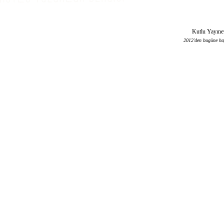
Tevfikbey Mahallesi, Şehit Adem Tamrak Sokağı, No: 2/7, Sefaköy, Küçükçekmece – İSTA
Kutlu Yayınev
2012'den bugüne haya