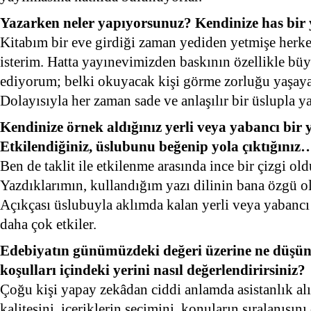
Yazarken neler yapıyorsunuz? Kendinize has bir
Kitabım bir eve girdiği zaman yediden yetmişe herk
isterim. Hatta yayınevimizden baskının özellikle büy
ediyorum; belki okuyacak kişi görme zorluğu yaşayan
Dolayısıyla her zaman sade ve anlaşılır bir üslupla 
Kendinize örnek aldığınız yerli veya yabancı bir
Etkilendiğiniz, üslubunu beğenip yola çıktığınız
Ben de taklit ile etkilenme arasında ince bir çizgi 
Yazdıklarımın, kullandığım yazı dilinin bana özgü o
Açıkçası üslubuyla aklımda kalan yerli veya yabancı 
daha çok etkiler.
Edebiyatın günümüzdeki değeri üzerine ne düşü
koşulları içindeki yerini nasıl değerlendirirsiniz?
Çoğu kişi yapay zekâdan ciddi anlamda asistanlık alı
kalitesini, içeriklerin seçimini, konuların sıralanışın