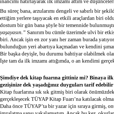
inancımı hatırlayarak ilk imzamı attım ve düşünceler
Bu süreç bana, arzularımı dengeli ve sabırlı bir şeki
ettiğim yerlere taşıyacak en etkili araçlardan biri old
dostum bir gün bana şöyle bir temennide bulunmuşt
yaşayasın.”
Sanırım bu cümle üzerimde ulvi bir etkis
biri. Ancak işin en zor yanı her zaman burada yatıyor
bulunduğun yeri abartıya kaçmadan ve kendini şıma
Bir başka deyişle, bu durumu bahtiyar olabilmek o
İşte tam da ilk imzamı attığımda, o an kendimi gerçe
Şimdiye dek kitap fuarına gittiniz mi? Binaya ilk 
gezişinize dek yaşadığınız duyguları tarif edebilir
Kitap fuarlarına sık sık gitmiş biri olarak önümüzde
gerçekleşecek TÜYAP Kitap Fuarı’na katılacak olma
Daha önce TÜYAP’ta bir yazar için sıraya girmiş, on
imzalatma şansı yakalamıştım. Ancak bu kez, okurla