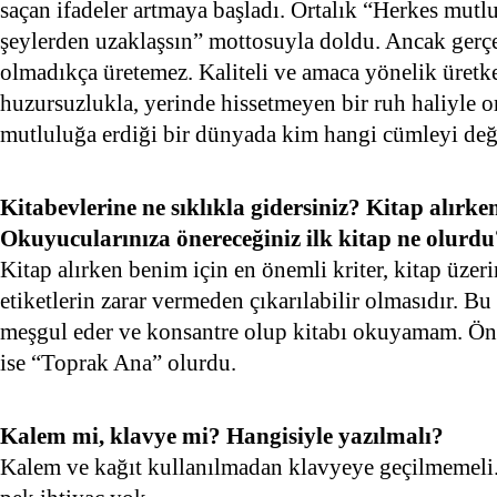
saçan ifadeler artmaya başladı. Ortalık “Herkes mutlu 
şeylerden uzaklaşsın” mottosuyla doldu. Ancak gerçek
olmadıkça üretemez. Kaliteli ve amaca yönelik üretke
huzursuzlukla, yerinde hissetmeyen bir ruh haliyle o
mutluluğa erdiği bir dünyada kim hangi cümleyi deği
Kitabevlerine ne sıklıkla gidersiniz? Kitap alırke
Okuyucularınıza önereceğiniz ilk kitap ne olurdu
Kitap alırken benim için en önemli kriter, kitap üzer
etiketlerin zarar vermeden çıkarılabilir olmasıdır. B
meşgul eder ve konsantre olup kitabı okuyamam. Öne
ise “Toprak Ana” olurdu.
Kalem mi, klavye mi? Hangisiyle yazılmalı?
Kalem ve kağıt kullanılmadan klavyeye geçilmemeli.