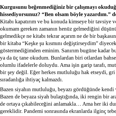
Kurgusunu beğenmediğiniz bir çalışmayı okudu
hissediyorsunuz? “Ben olsam böyle yazardım.” dé
Kitabı kapatırım ve bu konuda kimseye bir tavsiye v
okumam gereken zamanın henüz gelmediğini düşünür
gelmedikçe ne kitabı tekrar açarım ne de bir başkası
bir kitaba “Keşke şu kısmını değiştirseydim” diyecek
göstermediğimden eminim. Sanırım bugüne kadar bu t
ya da üç tane okudum. Bunlardan biri otlardan bahsed
olumlu ifadelerle doluydu. Ama işin garip tarafı, mu
bir şey değil. Eğer herkes mutluluğu hak etseydi, gri
sıradanlığa ihtiyaç kalmazdı.
Bazen siyahın mutluluğu, beyazı gördüğünde kendi va
Bazen de beyaza siyah bulaştığında, iki rengin bir ar
de ortaya çıkabileceğini anlamakla… Ama her iki du
gereklidir. Pandemi sonrasında ekranlarda ilginç te