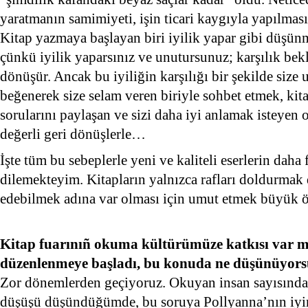
yaratmanın samimiyeti, işin ticari kaygıyla yapılmas
Kitap yazmaya başlayan biri iyilik yapar gibi düşünmel
çünkü iyilik yaparsınız ve unutursunuz; karşılık bekle
dönüşür. Ancak bu iyiliğin karşılığı bir şekilde size
beğenerek size selam veren biriyle sohbet etmek, kitap
sorularını paylaşan ve sizi daha iyi anlamak isteyen
değerli geri dönüşlerle…
İşte tüm bu sebeplerle yeni ve kaliteli eserlerin dah
dilemekteyim. Kitapların yalnızca rafları doldurmak 
edebilmek adına var olması için umut etmek büyük ö
Kitap fuarınıñ okuma kültürümüze katkısı var mı
düzenlenmeye başladı, bu konuda ne düşünüyor
Zor dönemlerden geçiyoruz. Okuyan insan sayısında
düşüşü düşündüğümde, bu soruya Pollyanna’nın iyim