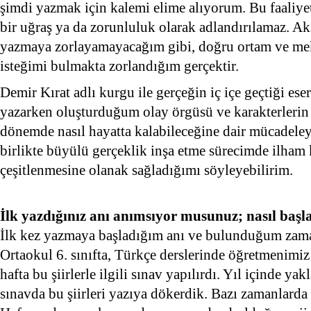
şimdi yazmak için kalemi elime alıyorum. Bu faaliye
bir uğraş ya da zorunluluk olarak adlandırılamaz. A
yazmaya zorlayamayacağım gibi, doğru ortam ve m
isteğimi bulmakta zorlandığım gerçektir.
Demir Kırat adlı kurgu ile gerçeğin iç içe geçtiği e
yazarken oluşturduğum olay örgüsü ve karakterlerin 
dönemde nasıl hayatta kalabileceğine dair mücadeleyi
birlikte büyülü gerçeklik inşa etme sürecimde ilham
çeşitlenmesine olanak sağladığımı söyleyebilirim.
İlk yazdığınız anı anımsıyor musunuz; nasıl başl
İlk kez yazmaya başladığım anı ve bulunduğum zama
Ortaokul 6. sınıfta, Türkçe derslerinde öğretmenimiz b
hafta bu şiirlerle ilgili sınav yapılırdı. Yıl içinde yak
sınavda bu şiirleri yazıya dökerdik. Bazı zamanlarda 