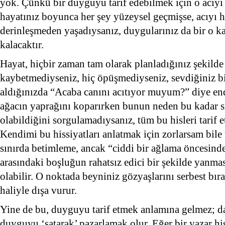
yok. Çünkü bir duyguyu tarif edebilmek için o acıyı
hayatınız boyunca her şey yüzeysel geçmişse, acıyı 
derinleşmeden yaşadıysanız, duygularınız da bir o k
kalacaktır.
Hayat, hiçbir zaman tam olarak planladığınız şekilde 
kaybetmediyseniz, hiç öpüşmediyseniz, sevdiğiniz bir
aldığınızda “Acaba canını acıtıyor muyum?” diye end
ağacın yaprağını koparırken bunun neden bu kadar sı
olabildiğini sorgulamadıysanız, tüm bu hisleri tarif e
Kendimi bu hissiyatları anlatmak için zorlarsam bil
sınırda betimleme, ancak “ciddi bir ağlama öncesind
arasındaki boşluğun rahatsız edici bir şekilde yanma
olabilir. O noktada beyniniz gözyaşlarını serbest bıra
haliyle dışa vurur.
Yine de bu, duyguyu tarif etmek anlamına gelmez; 
duyguyu ‘satarak’ pazarlamak olur. Eğer bir yazar his