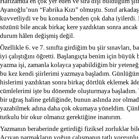
Hafızamda en çok yer eden ve sıra dışı bulduğum şiir
Ayanoğlu’nun “Fabrika Kızı” olmuştu. Sınıf arkadaşl
kuvvetliydi ve bu konuda benden çok daha iyilerdi. B
sözünü bile ancak birkaç kere yazdıktan sonra anca
durum hâlen değişmiş değil.
Özellikle 6. ve 7. sınıfta girdiğim bu şiir sınavları,
iyi çalıştığını öğretti. Başlangıçta benim için büyük
yazma işi, zamanla kolayca yapabildiğim bir yetene
bu kez kendi şiirlerimi yazmaya başladım. Günlüğüm
hislerimi yazdıktan sonra birkaç dörtlük eklemek âde
cümlelerimi işte bu dönemde oluşturmaya başladım. 
bir uğraş haline geldiğinde, bunun aslında zor olmadı
yazabilmek adına daha çok okumaya yöneldim. Çünk
tutkulu bir okur olmanız gerektiğine inanırım.
Yazmanın beraberinde getirdiği fiziksel zorluklar bil
Acıyan parmakların yoğun çalışmanın tatlı yorgunl