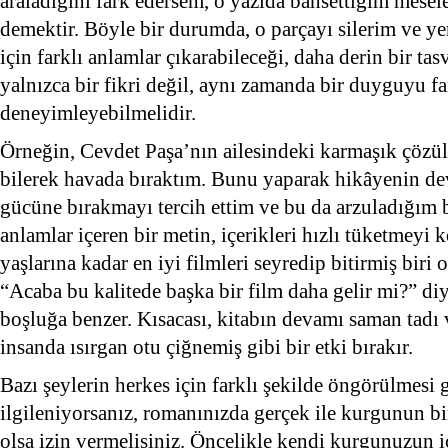
araladığını fark edersem, o yazıda bahsettiğim mesel
demektir. Böyle bir durumda, o parçayı silerim ve y
için farklı anlamlar çıkarabileceği, daha derin bir ta
yalnızca bir fikri değil, aynı zamanda bir duyguyu fa
deneyimleyebilmelidir.
Örneğin, Cevdet Paşa’nın ailesindeki karmaşık çözül
bilerek havada bıraktım. Bunu yaparak hikâyenin 
gücüne bırakmayı tercih ettim ve bu da arzuladığım b
anlamlar içeren bir metin, içerikleri hızlı tüketmeyi 
yaşlarına kadar en iyi filmleri seyredip bitirmiş biri
“Acaba bu kalitede başka bir film daha gelir mi?” d
boşluğa benzer. Kısacası, kitabın devamı saman tadı
insanda ısırgan otu çiğnemiş gibi bir etki bırakır.
Bazı şeylerin herkes için farklı şekilde öngörülmesi g
ilgileniyorsanız, romanınızda gerçek ile kurgunun bi
olsa izin vermelisiniz. Öncelikle kendi kurgunuzun iç