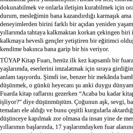
dokunabilmek ve onlarla iletişim kurabilmek için o
durum, mesleğimin bana kazandırdığı karmaşık ama
deneyimlerden birini farklı bir açıdan yeniden yaşam
yıllarımda tahtaya kalkmaktan korkan çekingen biri
kalkmaya hevesli gençler yetiştiren bir eğitimci ol
kendime bakınca bana garip bir his veriyor.
TÜYAP Kitap Fuarı, henüz ilk kez kapsamlı bir fuara
yaşlarımda, eserlerini imzalatmak için sıraya girdiğ
anlam taşıyordu. Şimdi ise, benzer bir mekânda bam
düşünmek, o günkü heyecanı şu anki duygu dünyama 
Fuarda kitap raflarını gezerken “Acaba bu kadar kita
işliyor?” diye düşünmüştüm. Çoğunun aşk, sevgi, bağ
temaları ele aldığı ve bunu çeşitli kurgularla aktardı
düşünceye kapılmak zor olmasa da insan yine de mer
yıllarımın başlarında, 17 yaşlarımdayken fuar alanın