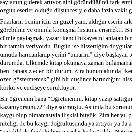
sayısının giderek artıyor gibi göründüğünü fark et
özgün eserler olduğu düşüncesiyle daha fazla vakit g
Fuarların benim için en güzel yanı, aldığın eserin ark
görebilme ve onunla konuşma fırsatına erişmekti. Bir
cümle paylaşmak, yazarı kendi hikayesini anlatan bir
bir tatmin veriyordu. Bugün ise hissettiğim duygular 
umutla harmanlanıp yerini “umarım” diye başlayan 
durumda. Ülkemde kitap okumaya zaman bulamamanın
beni rahatsız eden bir durum. Zira bunun altında “k
özen göstermemek” gibi bir düşünce barındığını his
korku ve endişeye sürüklüyor.
Bir öğrencim bana “Öğretmenim, kitap yazıp sattığın
kazanıyorsunuz?” diye sormuştu. Aslında bu sorunun 
kaygı olup olmamasıyla ilişkisi büyük. Zira her yıl p
niteliği de bu kaygı doğrultusunda ya artıyor ya da 
“şimdilik kafandaki beyaz saçlar kadar” oldu. Netice