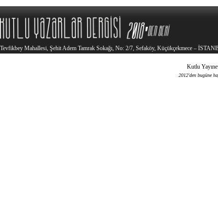
Tevfikbey Mahallesi, Şehit Adem Tamrak Sokağı, No: 2/7, Sefaköy, Küçükçekmece – İSTA
Kutlu Yayınev
2012'den bugüne haya