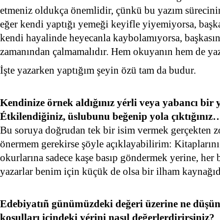
etmeniz oldukça önemlidir, çünkü bu yazım sürecinin
eğer kendi yaptığı yemeği keyifle yiyemiyorsa, başk
kendi hayalinde heyecanla kaybolamıyorsa, başkasını
zamanından çalmamalıdır. Hem okuyanın hem de yaza
İşte yazarken yaptığım şeyin özü tam da budur.
Kendinize örnek aldığınız yérli veya yabancı bir
Étkilendiğiniz, üslubunu beğenip yola çıktığınız
Bu soruya doğrudan tek bir isim vermek gerçekten zo
önermem gerekirse şöyle açıklayabilirim: Kitapların
okurlarına sadece kaşe basıp göndermek yerine, her 
yazarlar benim için küçük de olsa bir ilham kaynağıd
Edebiyatıñ günümüzdeki değeri üzerine ne düşü
koşulları içindeki yérini nasıl değerlerdirirsiniz?