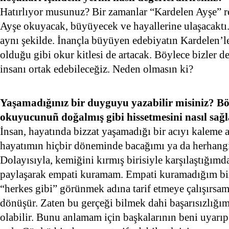
Hatırlıyor musunuz? Bir zamanlar “Kardelen Ayşe” r
Ayşe okuyacak, büyüyecek ve hayallerine ulaşacaktı.
aynı şekilde. İnançla büyüyen edebiyatın Kardelen’l
olduğu gibi okur kitlesi de artacak. Böylece bizler d
insanı ortak edebileceğiz. Neden olmasın ki?
Yaşamadığınız bir duyguyu yazabilir misiniz? Böy
okuyucunuñ doğalmış gibi hissetmesini nasıl sağl
İnsan, hayatında bizzat yaşamadığı bir acıyı kaleme 
hayatımın hiçbir döneminde bacağımı ya da herhang
Dolayısıyla, kemiğini kırmış birisiyle karşılaştığım
paylaşarak empati kuramam. Empati kuramadığım bir
“herkes gibi” görünmek adına tarif etmeye çalışırsa
dönüşür. Zaten bu gerçeği bilmek dahi başarısızlığım
olabilir. Bunu anlamam için başkalarının beni uyarı