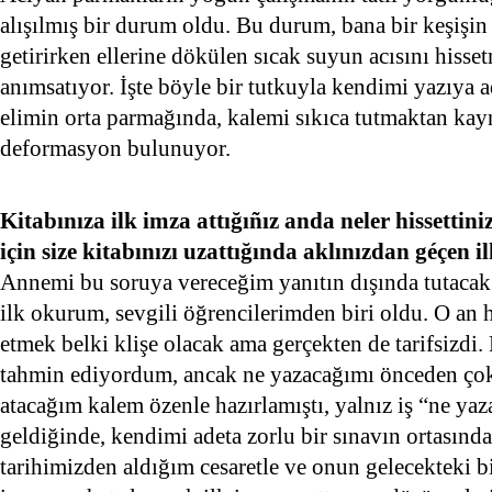
alışılmış bir durum oldu. Bu durum, bana bir keşişin 
getirirken ellerine dökülen sıcak suyun acısını hisse
anımsatıyor. İşte böyle bir tutkuyla kendimi yazıya 
elimin orta parmağında, kalemi sıkıca tutmaktan kay
deformasyon bulunuyor.
Kitabınıza ilk imza attığıñız anda neler hissetti
için size kitabınızı uzattığında aklınızdan géçen 
Annemi bu soruya vereceğim yanıtın dışında tutacak 
ilk okurum, sevgili öğrencilerimden biri oldu. O an h
etmek belki klişe olacak ama gerçekten de tarifsizdi
tahmin ediyordum, ancak ne yazacağımı önceden ço
atacağım kalem özenle hazırlamıştı, yalnız iş “ne y
geldiğinde, kendimi adeta zorlu bir sınavın ortasında
tarihimizden aldığım cesaretle ve onun gelecekteki 