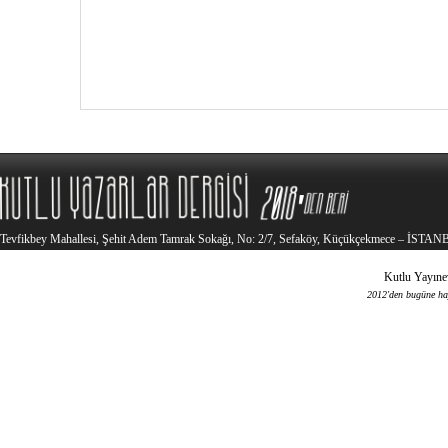
Tevfikbey Mahallesi, Şehit Adem Tamrak Sokağı, No: 2/7, Sefaköy, Küçükçekmece – İSTA
Kutlu Yayınev
2012'den bugüne haya