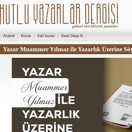
Anabét
Künye
Eski Sayılar
Basılı Dergi Al
Yazar Muammer Yılmaz ile Yazarlık Üzerine Söy