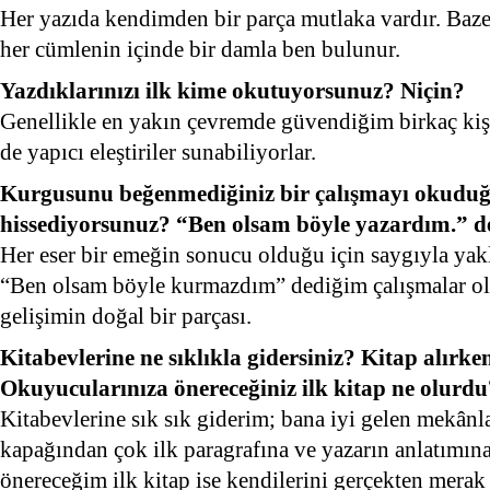
Her yazıda kendimden bir parça mutlaka vardır. Baz
her cümlenin içinde bir damla ben bulunur.
Yazdıklarınızı ilk kime okutuyorsunuz? Niçin?
Genellikle en yakın çevremde güvendiğim birkaç ki
de yapıcı eleştiriler sunabiliyorlar.
Kurgusunu beğenmediğiniz bir çalışmayı okudu
hissediyorsunuz? “Ben olsam böyle yazardım.” de
Her eser bir emeğin sonucu olduğu için saygıyla yak
“Ben olsam böyle kurmazdım” dediğim çalışmalar olu
gelişimin doğal bir parçası.
Kitabevlerine ne sıklıkla gidersiniz? Kitap alırke
Okuyucularınıza önereceğiniz ilk kitap ne olurdu
Kitabevlerine sık sık giderim; bana iyi gelen mekânla
kapağından çok ilk paragrafına ve yazarın anlatımın
önereceğim ilk kitap ise kendilerini gerçekten merak e