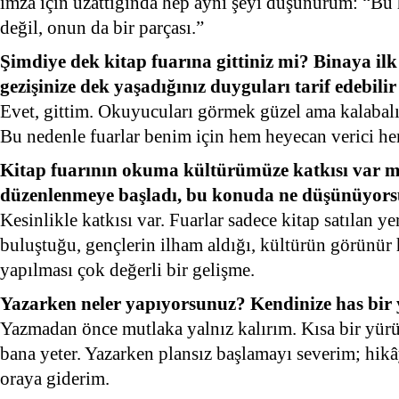
imza için uzattığında hep aynı şeyi düşünürüm: “Bu 
değil, onun da bir parçası.”
Şimdiye dek kitap fuarına gittiniz mi? Binaya ilk 
gezişinize dek yaşadığınız duyguları tarif edebilir
Evet, gittim. Okuyucuları görmek güzel ama kalabalık
Bu nedenle fuarlar benim için hem heyecan verici he
Kitap fuarının okuma kültürümüze katkısı var mı
düzenlenmeye başladı, bu konuda ne düşünüyor
Kesinlikle katkısı var. Fuarlar sadece kitap satılan ye
buluştuğu, gençlerin ilham aldığı, kültürün görünür h
yapılması çok değerli bir gelişme.
Yazarken neler yapıyorsunuz? Kendinize has bir
Yazmadan önce mutlaka yalnız kalırım. Kısa bir yürü
bana yeter. Yazarken plansız başlamayı severim; hik
oraya giderim.