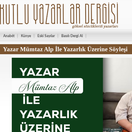
Anabét
Künye
Eski Sayılar
Basılı Dergi Al
Yazar Mümtaz Alp İle Yazarlık Üzerine Söyleşi