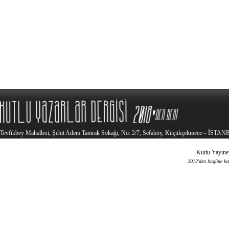
Tevfikbey Mahallesi, Şehit Adem Tamrak Sokağı, No: 2/7, Sefaköy, Küçükçekmece – İSTA
Kutlu Yayınev
2012'den bugüne haya