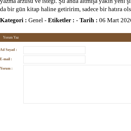
yazma arzusu ve isteği. Şu anda altmışa yakın yeni şi
da bir gün kitap haline getiririm, sadece bir hatıra ol
Kategori :
Genel
-
Etiketler :
-
Tarih :
06 Mart 202
Yorum Yaz
Ad Soyad :
E-mail :
Yorum :