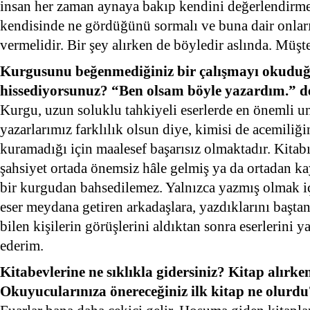
insan her zaman aynaya bakıp kendini değerlendirme
kendisinde ne gördüğünü sormalı ve buna dair onları
vermelidir. Bir şey alırken de böyledir aslında. Mü
Kurgusunu beğenmediğiniz bir çalışmayı okudu
hissediyorsunuz? “Ben olsam böyle yazardım.” de
Kurgu, uzun soluklu tahkiyeli eserlerde en önemli un
yazarlarımız farklılık olsun diye, kimisi de acemili
kuramadığı için maalesef başarısız olmaktadır. Kitab
şahsiyet ortada önemsiz hâle gelmiş ya da ortadan ka
bir kurgudan bahsedilemez. Yalnızca yazmış olmak i
eser meydana getiren arkadaşlara, yazdıklarını baştan
bilen kişilerin görüşlerini aldıktan sonra eserlerini 
ederim.
Kitabevlerine ne sıklıkla gidersiniz? Kitap alırke
Okuyucularınıza önereceğiniz ilk kitap ne olurdu