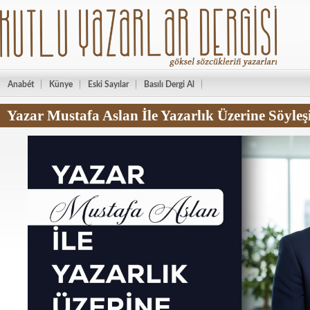
Anabét
Künye
Eski Sayılar
Basılı Dergi Al
Yazar Mustafa Aslan İle Yazarlık Üzerine Söyleş