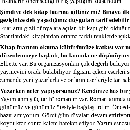
İnsanların önemsediği bir iş yaptığımı düşündüm.
Şimdiye dek kitap fuarına gittiniz mi? Binaya ilk 
gezişinize dek yaşadığınız duyguları tarif edebilir
Fuarların gizli dünyalara açılan bir kapı gibi oldu
Stantlardaki kitaplardan ortama farklı renklerde ışıkl
Kitap fuarının okuma kültürümüze katkısı var mı
düzenlenmeye başladı, bu konuda ne düşünüyor
Elbette var. Bu organizasyonları çok değerli buluy
yayınevini orada bulabiliyor. İlgisini çeken eserleri 
zamanda yeni yazarlarla ve onların eserleriyle tanışab
Yazarken neler yapıyorsunuz? Kendinize has bir
Yayımlanmış üç tarihî romanım var. Romanlarımda tar
günümüz ve günümüz ötesiyle bağdaştırdım. Öncede
hazırlamıyorum. Gördüğüm rüyaları devam ettiriyor
koyduktan sonra kalem hareket ediyor. Yazım esnasın