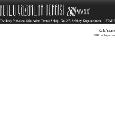
Tevfikbey Mahallesi, Şehit Adem Tamrak Sokağı, No: 2/7, Sefaköy, Küçükçekmece – İSTA
Kutlu Yayınev
2012'den bugüne haya