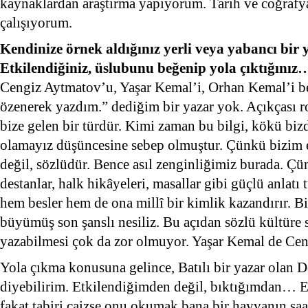
kaynaklardan araştırma yapıyorum. Tarih ve coğrafy
çalışıyorum.
Kendinize örnek aldığınız yerli veya yabancı bir
Etkilendiğiniz, üslubunu beğenip yola çıktığınız
Cengiz Aytmatov’u, Yaşar Kemal’i, Orhan Kemal’i b
özenerek yazdım.” dediğim bir yazar yok. Açıkçası 
bize gelen bir türdür. Kimi zaman bu bilgi, kökü bizd
olamayız düşüncesine sebep olmuştur. Çünkü bizim e
değil, sözlüdür. Bence asıl zenginliğimiz burada. Ç
destanlar, halk hikâyeleri, masallar gibi güçlü anlatı t
hem besler hem de ona millî bir kimlik kazandırır. Bi
büyümüş son şanslı nesiliz. Bu açıdan sözlü kültüre 
yazabilmesi çok da zor olmuyor. Yaşar Kemal de C
Yola çıkma konusuna gelince, Batılı bir yazar olan 
diyebilirim. Etkilendiğimden değil, bıktığımdan… Ev
fakat tabiri caizse onu okumak bana bir hayvanın saat