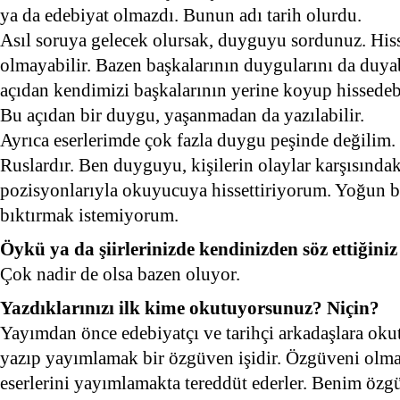
ya da edebiyat olmazdı. Bunun adı tarih olurdu.
Asıl soruya gelecek olursak, duyguyu sordunuz. Hisse
olmayabilir. Bazen başkalarının duygularını da duyabi
açıdan kendimizi başkalarının yerine koyup hissedebi
Bu açıdan bir duygu, yaşanmadan da yazılabilir.
Ayrıca eserlerimde çok fazla duygu peşinde değilim.
Ruslardır. Ben duyguyu, kişilerin olaylar karşısında
pozisyonlarıyla okuyucuya hissettiriyorum. Yoğun b
bıktırmak istemiyorum.
Öykü ya da şiirlerinizde kendinizden söz ettiğini
Çok nadir de olsa bazen oluyor.
Yazdıklarınızı ilk kime okutuyorsunuz? Niçin?
Yayımdan önce edebiyatçı ve tarihçi arkadaşlara oku
yazıp yayımlamak bir özgüven işidir. Özgüveni olmay
eserlerini yayımlamakta tereddüt ederler. Benim öz