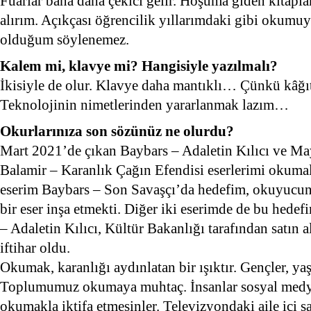
Fuarlar bana daha çekici gelir. Hoşuma giden kitaplar
alırım. Açıkçası öğrencilik yıllarımdaki gibi okumu
olduğum söylenemez.
Kalem mi, klavye mi? Hangisiyle yazılmalı?
İkisiyle de olur. Klavye daha mantıklı… Çünkü kâğıt
Teknolojinin nimetlerinden yararlanmak lazım…
Okurlarınıza son sözünüz ne olurdu?
Mart 2021’de çıkan Baybars – Adaletin Kılıcı ve M
Balamir – Karanlık Çağın Efendisi eserlerimi okumala
eserim Baybars – Son Savaşçı’da hedefim, okuyucu
bir eser inşa etmekti. Diğer iki eserimde de bu hede
– Adaletin Kılıcı, Kültür Bakanlığı tarafından satın a
iftihar oldu.
Okumak, karanlığı aydınlatan bir ışıktır. Gençler, yaş
Toplumumuz okumaya muhtaç. İnsanlar sosyal medyad
okumakla iktifa etmesinler. Televizyondaki aile içi s