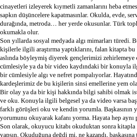
cinayetleri izleyerek kıymetli zamanlarını heba etmes
sapkın düşüncelere kapatmasınlar. Okulda, evde, serv
durağında, metroda… her yerde okusunlar. Türk to
okumakla olur.
Son yıllarda sosyal medyada algı mimarları türedi. Bu 
kişilerle ilgili araştırma yaptıklarını, falan kitapta 
aslında böyleymiş diyerek gençlerimizi zehirlemeye ça
cümlesiyle ya da bir video kaydındaki bir konuyla il
bir cümlesiyle algı ve nefret pompalıyorlar. Hayatı
kardeşlerimiz de bu kişilerin sinsi emellerine yem ola
Bir olay ya da bir kişi hakkında bilgi sahibi olmak ist
ve oku. Konuyla ilgili belgesel ya da video varsa baş
farklı görüşleri oku ve kendin yorumla. Başkasını
yorumunu okuyarak kafanı yorma. Hayata hep aynı 
Son olarak, okuyucu kitabı okuduktan sonra kitapla il
yapsın. Okuduğuna değdi mi, ne kazandı, başkasına ta