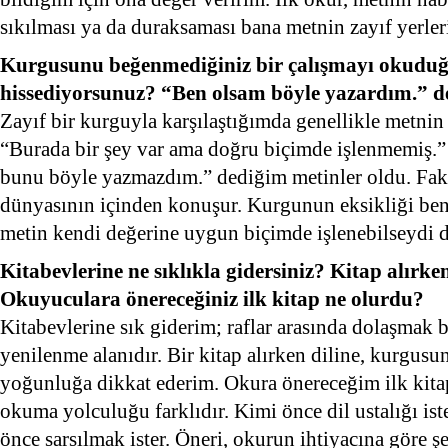
sıkılması ya da duraksaması bana metnin zayıf yerleri
Kurgusunu beğenmediğiniz bir çalışmayı okudu
hissediyorsunuz? “Ben olsam böyle yazardım.” de
Zayıf bir kurguyla karşılaştığımda genellikle metni
“Burada bir şey var ama doğru biçimde işlenmemiş.”
bunu böyle yazmazdım.” dediğim metinler oldu. Faka
dünyasının içinden konuşur. Kurgunun eksikliği ben
metin kendi değerine uygun biçimde işlenebilseydi 
Kitabevlerine ne sıklıkla gidersiniz? Kitap alırke
Okuyuculara önereceğiniz ilk kitap ne olurdu?
Kitabevlerine sık giderim; raflar arasında dolaşmak b
yenilenme alanıdır. Bir kitap alırken diline, kurgusun
yoğunluğa dikkat ederim. Okura önereceğim ilk kitap
okuma yolculuğu farklıdır. Kimi önce dil ustalığı ist
önce sarsılmak ister. Öneri, okurun ihtiyacına göre şe