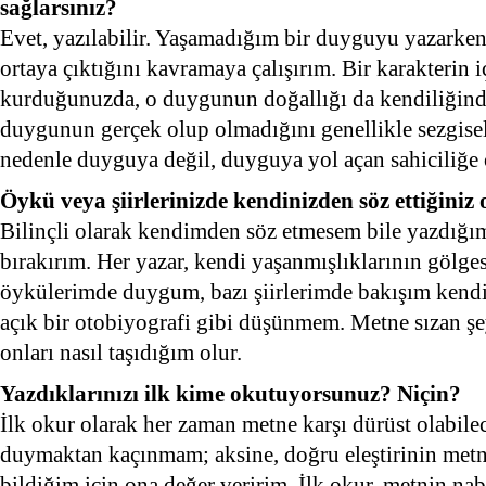
sağlarsınız?
Evet, yazılabilir. Yaşamadığım bir duyguyu yazark
ortaya çıktığını kavramaya çalışırım. Bir karakterin i
kurduğunuzda, o duygunun doğallığı da kendiliğinde
duygunun gerçek olup olmadığını genellikle sezgisel
nedenle duyguya değil, duyguya yol açan sahiciliğe
Öykü veya şiirlerinizde kendinizden söz ettiğiniz
Bilinçli olarak kendimden söz etmesem bile yazdığım
bırakırım. Her yazar, kendi yaşanmışlıklarının gölge
öykülerimde duygum, bazı şiirlerimde bakışım kendin
açık bir otobiyografi gibi düşünmem. Metne sızan şe
onları nasıl taşıdığım olur.
Yazdıklarınızı ilk kime okutuyorsunuz? Niçin?
İlk okur olarak her zaman metne karşı dürüst olabilece
duymaktan kaçınmam; aksine, doğru eleştirinin met
bildiğim için ona değer veririm. İlk okur, metnin nab