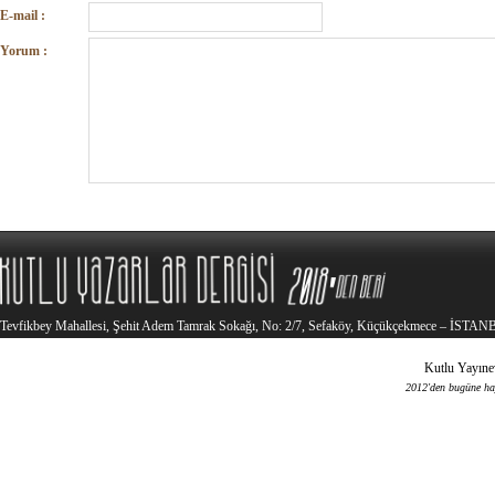
E-mail :
Yorum :
Tevfikbey Mahallesi, Şehit Adem Tamrak Sokağı, No: 2/7, Sefaköy, Küçükçekmece – İSTA
Kutlu Yayınev
2012'den bugüne haya