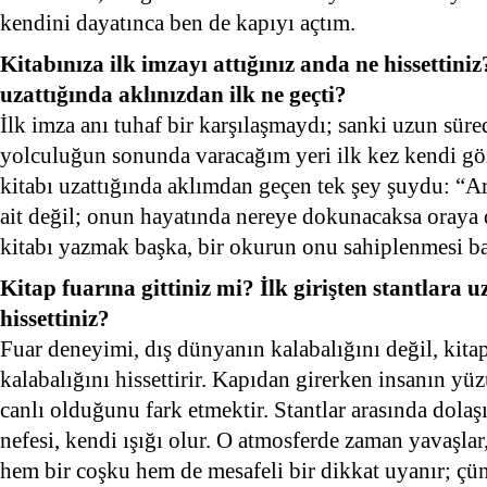
kendini dayatınca ben de kapıyı açtım.
Kitabınıza ilk imzayı attığınız anda ne hissettiniz
uzattığında aklınızdan ilk ne geçti?
İlk imza anı tuhaf bir karşılaşmaydı; sanki uzun süre
yolculuğun sonunda varacağım yeri ilk kez kendi g
kitabı uzattığında aklımdan geçen tek şey şuydu: “A
ait değil; onun hayatında nereye dokunacaksa oraya 
kitabı yazmak başka, bir okurun onu sahiplenmesi b
Kitap fuarına gittiniz mi? İlk girişten stantlara 
hissettiniz?
Fuar deneyimi, dış dünyanın kalabalığını değil, kitap
kalabalığını hissettirir. Kapıdan girerken insanın yü
canlı olduğunu fark etmektir. Stantlar arasında dolaş
nefesi, kendi ışığı olur. O atmosferde zaman yavaşlar
hem bir coşku hem de mesafeli bir dikkat uyanır; çü