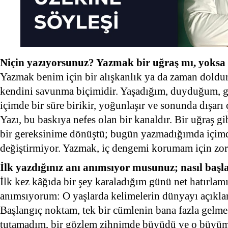
Niçin yazıyorsunuz? Yazmak bir uğraş mı, yoksa
Yazmak benim için bir alışkanlık ya da zaman dold
kendini savunma biçimidir. Yaşadığım, duyduğum, g
içimde bir süre birikir, yoğunlaşır ve sonunda dışarı 
Yazı, bu baskıya nefes olan bir kanaldır. Bir uğraş g
bir gereksinime dönüştü; bugün yazmadığımda içimde
değiştirmiyor. Yazmak, iç dengemi korumam için zor
İlk yazdığınız anı anımsıyor musunuz; nasıl başl
İlk kez kâğıda bir şey karaladığım günü net hatırl
anımsıyorum: O yaşlarda kelimelerin dünyayı açıkla
Başlangıç noktam, tek bir cümlenin bana fazla gelm
tutamadım, bir gözlem zihnimde büyüdü ve o büyüme