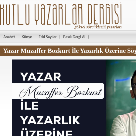
Anabét
Künye
Eski Sayılar
Basılı Dergi Al
Yazar Muzaffer Bozkurt İle Yazarlık Üzerine Söy