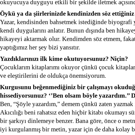
okuyucuya duyguyu etkili bir şekilde iletmek açısın
Öykü ya da şiirlerinizde kendinizden söz ettiğini
Yazar, kendisinden bahsetmek istediğinde biyografi ya
kendi duygularını anlatır. Bunun dışında ben hikay
hikayeyi aktarmak olur. Kendimden söz etmem, fakat
yaptığımız her şey bizi yansıtır.
Yazdıklarınızı ilk kime okutuyorsunuz? Niçin?
Çocuklarım kitaplarımı okuyor çünkü çocuk kitaplar
ve eleştirilerini de oldukça önemsiyorum.
Kurgusunu beğenmediğiniz bir çalışmayı okudu
hissediyorsunuz? ‘’Ben olsam böyle yazardım.’’ D
Ben, “Şöyle yazardım,” demem çünkü zaten yazmak i
Akıcılığı beni rahatsız eden hiçbir kitabı okumayı s
bir şarkıyı dinlemeye benzer. Bana göre, önce o metn
iyi kurgulanmış bir metin, yazar için de daha kolay bi