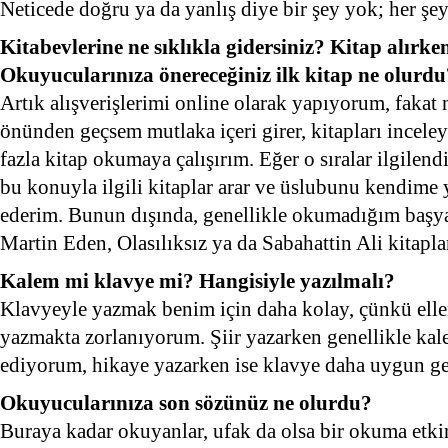
Neticede doğru ya da yanlış diye bir şey yok; her şey
Kitabevlerine ne sıklıkla gidersiniz? Kitap alırke
Okuyucularınıza önereceğiniz ilk kitap ne olurdu
Artık alışverişlerimi online olarak yapıyorum, fakat
önünden geçsem mutlaka içeri girer, kitapları incele
fazla kitap okumaya çalışırım. Eğer o sıralar ilgilen
bu konuyla ilgili kitaplar arar ve üslubunu kendime 
ederim. Bunun dışında, genellikle okumadığım başya
Martin Eden, Olasılıksız ya da Sabahattin Ali kitaplar
Kalem mi klavye mi? Hangisiyle yazılmalı?
Klavyeyle yazmak benim için daha kolay, çünkü ell
yazmakta zorlanıyorum. Şiir yazarken genellikle kal
ediyorum, hikaye yazarken ise klavye daha uygun ge
Okuyucularınıza son sözünüz ne olurdu?
Buraya kadar okuyanlar, ufak da olsa bir okuma etki