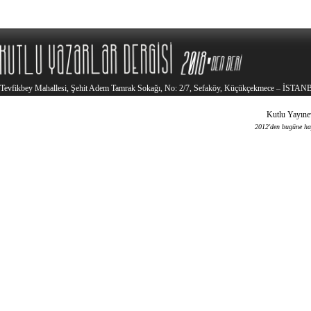
Tevfikbey Mahallesi, Şehit Adem Tamrak Sokağı, No: 2/7, Sefaköy, Küçükçekmece – İSTA
Kutlu Yayınev
2012'den bugüne haya