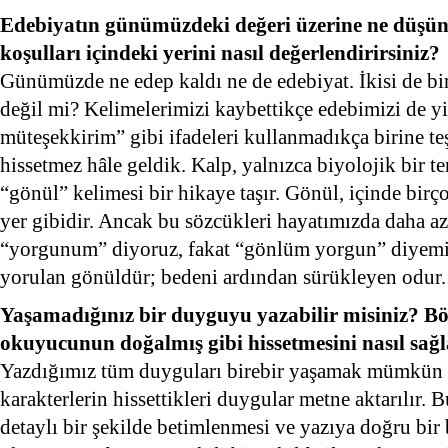
Edebiyatın günümüzdeki değeri üzerine ne düşü
koşulları içindeki yerini nasıl değerlendirirsiniz?
Günümüzde ne edep kaldı ne de edebiyat. İkisi de birb
değil mi? Kelimelerimizi kaybettikçe edebimizi de yi
müteşekkirim” gibi ifadeleri kullanmadıkça birine 
hissetmez hâle geldik. Kalp, yalnızca biyolojik bir t
“gönül” kelimesi bir hikaye taşır. Gönül, içinde bir
yer gibidir. Ancak bu sözcükleri hayatımızda daha az
“yorgunum” diyoruz, fakat “gönlüm yorgun” diyemi
yorulan gönüldür; bedeni ardından sürükleyen odur.
Yaşamadığınız bir duyguyu yazabilir misiniz? Böy
okuyucunun doğalmış gibi hissetmesini nasıl sağl
Yazdığımız tüm duyguları birebir yaşamak mümkün d
karakterlerin hissettikleri duygular metne aktarılır.
detaylı bir şekilde betimlenmesi ve yazıya doğru bir 