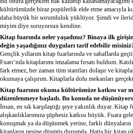
Bu onura gerçekten hak kazanıp kazanamayacağımı 
kültürümüzde biraz popülerlik elde etme amacıyla kul
daha büyük bir sorumluluk yüklüyor. Şimdi ve ilerid
miyim diye soruyorsun kendine.
Kitap fuarında neler yaşadınız? Binaya ilk girişin
değin yaşadığınız duyguları tarif edebilir misiniz
Gençlik yıllarım kitap fuarlarında ve sahaflarda geçti
Fuarı’nda kitaplarımı imzalama fırsatı buldum. Katılı
fark etmez, her zaman tüm stantları dolaşır ve kitapla
okumaya çalışırım. Kitaplarla dolu mekanları gerçek
Kitap fuarının okuma kültürümüze katkısı var mı
düzenlenmeye başladı. Bu konuda ne düşünüyor
İnsan, en sık karşılaştığı şeye yakınlık duyar. Kitap
alışkanlıklarımıza şüphesiz katkısı büyük. Fuara gele
konuşmak ya da düşünmek yerine, farklı dünyaların k
kitapların peşine düşmüş durumda. Hatta hiç kitap o