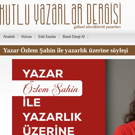
Anabét
Künye
Eski Sayılar
Basılı Dergi Al
Yazar Özlem Şahin ile yazarlık üzerine söyleşi