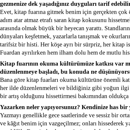
gezmenize dek yaşadığınız duyguları tarif edebili
Evet, kitap fuarına gitmek benim için gerçekten çok
adım atar atmaz etrafı saran kitap kokusunu hissetme
arasında olmak büyük bir heyecan yarattı. Standların
dünyaları keşfetmek, yazarlarla tanışmak ve okurları
tarifsiz bir histi. Her köşe ayrı bir sürpriz, her kitap
Fuardan ayrılırken hem ilham dolu hem de mutlu hi
Kitap fuarının okuma kültürümüze katkısı var mı
düzenlenmeye başladı, bu konuda ne düşünüyor
Bana göre kitap fuarları okuma kültürüne önemli kat
her ilde düzenlenmeleri ve bildiğiniz gibi yoğun ilgi
bir artış olduğunu hissettirmesi bakımından oldukça 
Yazarken neler yapıyorsunuz? Kendinize has bir
Yazmayı genellikle gece saatlerinde ve sessiz bir or
ve kâğıt benim için vazgeçilmez; onları hissederek 