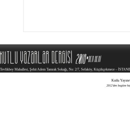
Tevfikbey Mahallesi, Şehit Adem Tamrak Sokağı, No: 2/7, Sefaköy, Küçükçekmece – İSTA
Kutlu Yayınev
2012'den bugüne haya