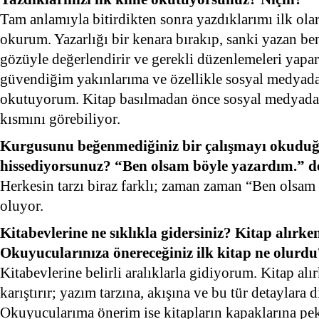
Tam anlamıyla bitirdikten sonra yazdıklarımı ilk o
okurum. Yazarlığı bir kenara bırakıp, sanki yazan be
gözüyle değerlendirir ve gerekli düzenlemeleri yap
güvendiğim yakınlarıma ve özellikle sosyal medyada
okutuyorum. Kitap basılmadan önce sosyal medyadak
kısmını görebiliyor.
Kurgusunu beğenmediğiniz bir çalışmayı okudu
hissediyorsunuz? “Ben olsam böyle yazardım.” de
Herkesin tarzı biraz farklı; zaman zaman “Ben olsa
oluyor.
Kitabevlerine ne sıklıkla gidersiniz? Kitap alırke
Okuyucularınıza önereceğiniz ilk kitap ne olurdu
Kitabevlerine belirli aralıklarla gidiyorum. Kitap alı
karıştırır; yazım tarzına, akışına ve bu tür detaylara 
Okuyucularıma önerim ise kitapların kapaklarına pe