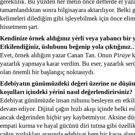
gereklilik. Bu yüzden her metin önce defterde el yazı
tamamlandıktan sonra bilgisayara aktarılıyor. Belki g
kelimeleri dilediğim gibi işleyebilmek için önce eli
hissetmem şart.
Kendinize örnek aldığınız yérli veya yabancı bir
Etkilendiğiniz, üslubunu beğenip yola çıktığınız
Evet, örnek aldığım yazar Canan Tan. Onun
Piraye
k
yazarlık yapmaya karar verdim. Bu eser, yazarlık s
olan önemli bir başlangıç noktasıydı.
Edebiyatın günümüzdeki değeri üzerine ne düşü
koşulları içindeki yérini nasıl değerlendirirsiniz?
Edebiyat günümüzde insan ruhunu besleyen en etkili
devam ediyor. Dijital çağın hızlı akışı içinde belki e
ancak değerinden hiçbir şey kaybetmiyor. Aksine düş
empati kurma ve hayal gücünü diri tutma gibi özelli
çağın zorlukları arasında edebiyat hem bir kaçış ala