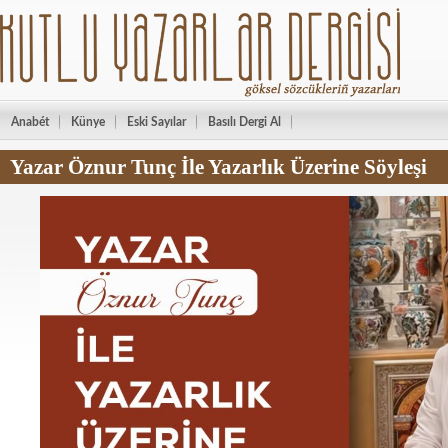
Anabét
Künye
Eski Sayılar
Basılı Dergi Al
Yazar Öznur Tunç İle Yazarlık Üzerine Söyleşi