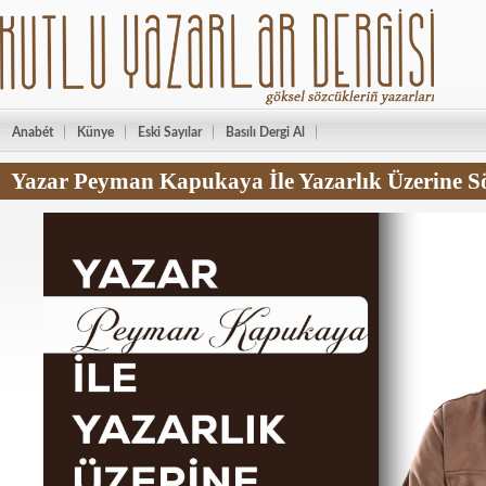
Anabét
Künye
Eski Sayılar
Basılı Dergi Al
Yazar Peyman Kapukaya İle Yazarlık Üzerine Sö