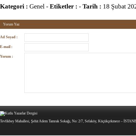
Kategori :
Genel
-
Etiketler :
-
Tarih :
18 Şubat 20
Yorum Yaz
Ad Soyad :
E-mail :
Yorum :
Tevfikbey Mahallesi, Şehit Adem Tamrak Sokağı, No: 2/7, Sefaköy, Küçükçekmece – İSTA