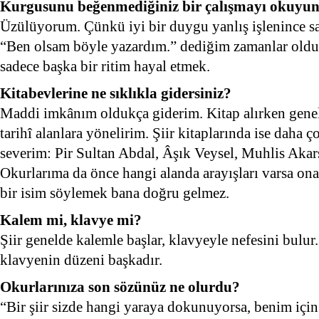
Kurgusunu beğenmediğiniz bir çalışmayı okuyun
Üzülüyorum. Çünkü iyi bir duygu yanlış işlenince sa
“Ben olsam böyle yazardım.” dediğim zamanlar oldu 
sadece başka bir ritim hayal etmek.
Kitabevlerine ne sıklıkla gidersiniz?
Maddi imkânım oldukça giderim. Kitap alırken genelde
tarihî alanlara yönelirim. Şiir kitaplarında ise daha
severim: Pir Sultan Abdal, Âşık Veysel, Muhlis Akar
Okurlarıma da önce hangi alanda arayışları varsa ona 
bir isim söylemek bana doğru gelmez.
Kalem mi, klavye mi?
Şiir genelde kalemle başlar, klavyeyle nefesini bulu
klavyenin düzeni başkadır.
Okurlarınıza son sözünüz ne olurdu?
“Bir şiir sizde hangi yaraya dokunuyorsa, benim için