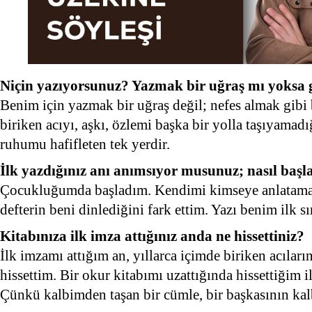
Niçin yazıyorsunuz? Yazmak bir uğraş mı yoksa 
Benim için yazmak bir uğraş değil; nefes almak gibi 
biriken acıyı, aşkı, özlemi başka bir yolla taşıyamad
ruhumu hafifleten tek yerdir.
İlk yazdığınız anı anımsıyor musunuz; nasıl başl
Çocukluğumda başladım. Kendimi kimseye anlatama
defterin beni dinlediğini fark ettim. Yazı benim ilk s
Kitabınıza ilk imza attığınız anda ne hissettiniz?
İlk imzamı attığım an, yıllarca içimde biriken acılar
hissettim. Bir okur kitabımı uzattığında hissettiğim i
Çünkü kalbimden taşan bir cümle, bir başkasının kal