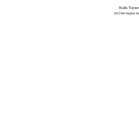
Kutlu Yayınev
2012'den bugüne haya