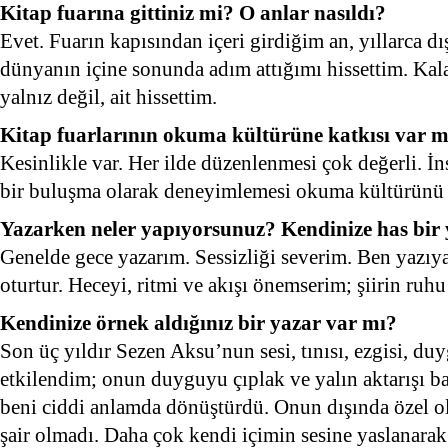
Kitap fuarına gittiniz mi? O anlar nasıldı?
Evet. Fuarın kapısından içeri girdiğim an, yıllarca d
dünyanın içine sonunda adım attığımı hissettim. Ka
yalnız değil, ait hissettim.
Kitap fuarlarının okuma kültürüne katkısı var m
Kesinlikle var. Her ilde düzenlenmesi çok değerli. İns
bir buluşma olarak deneyimlemesi okuma kültürünü c
Yazarken neler yapıyorsunuz? Kendinize has bir
Genelde gece yazarım. Sessizliği severim. Ben yazı
oturtur. Heceyi, ritmi ve akışı önemserim; şiirin ruh
Kendinize örnek aldığınız bir yazar var mı?
Son üç yıldır Sezen Aksu’nun sesi, tınısı, ezgisi, d
etkilendim; onun duyguyu çıplak ve yalın aktarışı ba
beni ciddi anlamda dönüştürdü. Onun dışında özel ol
şair olmadı. Daha çok kendi içimin sesine yaslanara