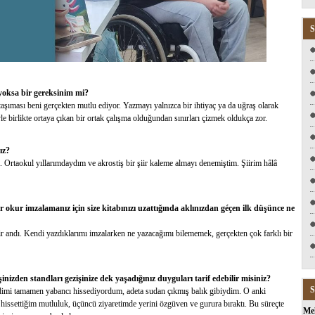
S
 yoksa bir gereksinim mi?
taşıması beni gerçekten mutlu ediyor. Yazmayı yalnızca bir ihtiyaç ya da uğraş olarak
birlikte ortaya çıkan bir ortak çalışma olduğundan sınırları çizmek oldukça zor.
ız?
. Ortaokul yıllarımdaydım ve akrostiş bir şiir kaleme almayı denemiştim. Şiirim hâlâ
Bir okur imzalamanız için size kitabınızı uzattığında aklınızdan géçen ilk düşünce ne
r andı. Kendi yazdıklarımı imzalarken ne yazacağımı bilememek, gerçekten çok farklı bir
şinizden standları gezişinize dek yaşadığınız duyguları tarif edebilir misiniz?
S
dimi tamamen yabancı hissediyordum, adeta sudan çıkmış balık gibiydim. O anki
 hissettiğim mutluluk, üçüncü ziyaretimde yerini özgüven ve gurura bıraktı. Bu süreçte
Me