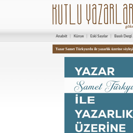
Anabét
Künye
Eski Sayılar
Basılı Dergi
Yazar Samet Türkyurdu ile yazarlık üzerine söyleşi