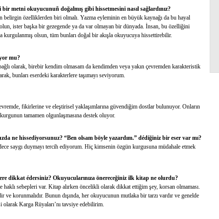
 bir metni okuyucunuñ doğalmış gibi hissetmesini nasıl sağlardınız?
en belirgin özelliklerden biri olmalı. Yazma eyleminin en büyük kaynağı da bu hayal
olun, ister başka bir gezegende ya da var olmayan bir dünyada. İnsan, bu özelliğini
a kurgulanmış olsun, tüm bunları doğal bir akışla okuyucuya hissettirebilir.
luyor mu?
bağlı olarak, birebir kendim olmasam da kendimden veya yakın çevremden karakteristik
ayarak, bunları eserdeki karakterlere taşımayı seviyorum.
vremde, fikirlerine ve eleştirisel yaklaşımlarına güvendiğim dostlar bulunuyor. Onların
 kurgunun tamamen olgunlaşmasına destek oluyor.
da ne hissediyorsunuz? “Ben olsam böyle yazardım.” dédiğiniz bir eser var mı?
adece saygı duymayı tercih ediyorum. Hiç kimsenin özgün kurgusuna müdahale etmek
elere dikkat édersiniz? Okuyucularınıza önereceğiniz ilk kitap ne olurdu?
haklı sebepleri var. Kitap alırken öncelikli olarak dikkat ettiğim şey, korsan olmaması.
dir ve korunmalıdır. Bunun dışında, her okuyucunun mutlaka bir tarzı vardır ve genelde
si olarak Karga Rüyaları’nı tavsiye edebilirim.