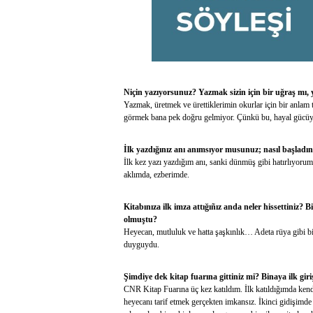
Niçin yazıyorsunuz? Yazmak sizin için bir uğraş mı,
Yazmak, üretmek ve ürettiklerimin okurlar için bir anlam 
görmek bana pek doğru gelmiyor. Çünkü bu, hayal gücüyle 
İlk yazdığınız anı anımsıyor musunuz; nasıl başladın
İlk kez yazı yazdığım anı, sanki dünmüş gibi hatırlıyorum
aklımda, ezberimde.
Kitabınıza ilk imza attığıñız anda neler hissettiniz? 
olmuştu?
Heyecan, mutluluk ve hatta şaşkınlık… Adeta rüya gibi bi
duyguydu.
Şimdiye dek kitap fuarına gittiniz mi? Binaya ilk giri
CNR Kitap Fuarına üç kez katıldım. İlk katıldığımda ken
heyecanı tarif etmek gerçekten imkansız. İkinci gidişimde