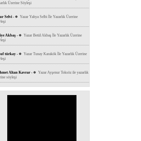
arlık Üzerine Söyleşi
r Selvi
-
Yazar Yahya Selbi İle Yazarlık Üzerine
leşi
iye Akbaş
-
Yazar Betül Akbaş İle Yazarlık Üzerine
leşi
uf türkay
-
Yazar Tunay Karakök İle Yazarlık Üzerine
leşi
hmet Altan Kavrar
-
Yazar Ayşenur Toksöz ile yazarlık
rine söyleşi