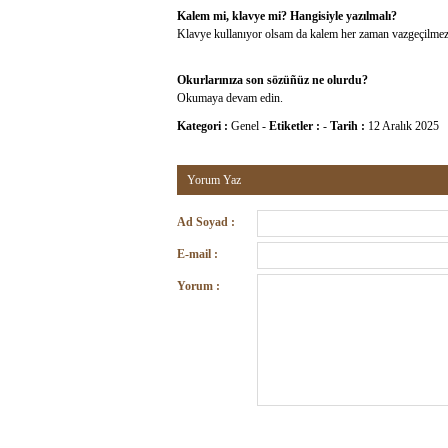
Kalem mi, klavye mi? Hangisiyle yazılmalı?
Klavye kullanıyor olsam da kalem her zaman vazgeçilme
Okurlarınıza son sözüñüz ne olurdu?
Okumaya devam edin.
Kategori :
Genel
-
Etiketler :
-
Tarih :
12 Aralık 2025
Yorum Yaz
Ad Soyad :
E-mail :
Yorum :