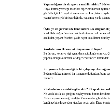
Yaşamadığınız bir duyguyu yazabilir misiniz? Böylesi
Hayal kurma yeteneği, insanları diğer canlılardan ayıran 
gücüdür. Çünkü hayal etmenin sınırı yoktur; ister uzayda 
yazma becerisiyle birleştirdiğinde, yaşanmış ya da yalnızc
Öykü ya da şiirlerinizde kendinizden söz éttiğiniz o
Kesinlikle doğru. Yazılan metnin türüne ya da konusuna 
özellikler, yaşam felsefesi ya da hayat koşullarını alıntıl
Yazdıklarıñızı ilk kime okutuyorsunuz? Niçin?
Bu durum, konu ve kişi açısından sabitlik göstermiyor. Çe
yapmış olduğu okumalar ve değerlendirmeler, kafamdaki
Kurgusunu beğenmediğiniz bir çalışmayı okuduğunuz
Beğeni oldukça göreceli bir kavram olduğundan, buna s
istemem.
Kitabevlerine ne sıklıkla gidersiniz? Kitap alırken n
Ne yazık ki sık sık gittiğimi söyleyemem, bunun kendimce 
Neticede yazarın emeği de diğer tüm emekler gibi değerli
kendi zevkine hitap eden kitapları tercih eder. Kitap öneri