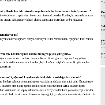
hissi yaşamaya başladım.
Yaz
Soñ yıllarda her ilde düzenlenmeye başladı, bu konuda ne düşünüyorsunuz?
Onu
rine özgü olan o eşsiz kitap kokusunu hissetmek isterler. Fuarlar, bu anlamda sınırsız
Söy
a olma imkanı sağlamalarıyla hem okuma tutkusunu artırır hem de bu tutkunun
Saf
Söy
temiñiz var mı?
lı yöntem kendiliğinden ortaya çıkabiliyor. Kimi zaman müzik eşliğinde, kimi zaman
yus
Söy
Me
ar var mı? Étkilendiğiniz, üslubunu beğenip yola çıktığınız…
üze
uğum yazarlar var. Bunların başında Nazan Bekiroğlu ve Stephen King geliyor.
taklit ile etkilenme arasında ince bir çizgi olduğunu düşünüyorum. Bu yüzden, hep
österirim.
unuz? Çağımızıñ koşulları içindeki yérini nasıl değerlerdirirsiniz?
ğlam köklere sahiptir ve en muhteşem yaprakların, dalların da sahibi odur. Günümüzde
 kitaplara olan bakış açımızı ciddi şekilde etkilemektedir. Artık kitaplar dijital
şe verici olan ise yapay zekaların sınırsız veriyle 5 dakikada yaratabileceği, emekten
rasındaki farkı ayırt etmek oldukça zorlaşacağı için, edebiyatın insana özgü yönünün bir