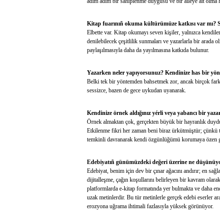
adım adım bir sahiplenme duygusu ve bir aileye ait olma 
Kitap fuarınıñ okuma kültürümüze katkısı var mı? 
Elbette var. Kitap okumayı seven kişiler, yalnızca kendile
denilebilecek çeşitlilik sunmaları ve yazarlarla bir arad
paylaşılmasıyla daha da yayılmasına katkıda bulunur.
Yazarken neler yapıyorsunuz? Kendinize has bir yön
Belki tek bir yöntemden bahsetmek zor, ancak birçok fark
sessizce, bazen de gece uykudan uyanarak.
Kendinize örnek aldığınız yérli veya yabancı bir yaz
Örnek almaktan çok, gerçekten büyük bir hayranlık duyd
Etkilenme fikri her zaman beni biraz ürkütmüştür; çünkü 
temkinli davranarak kendi özgünlüğümü korumaya özen g
Edebiyatıñ günümüzdeki değeri üzerine ne düşünüyors
Edebiyat, benim için dev bir çınar ağacını andırır; en sa
dijitalleşme, çağın koşullarını belirleyen bir kavram olarak,
platformlarda e-kitap formatında yer bulmakta ve daha endi
uzak metinlerdir. Bu tür metinlerle gerçek edebi eserler a
erozyona uğrama ihtimali fazlasıyla yüksek görünüyor.