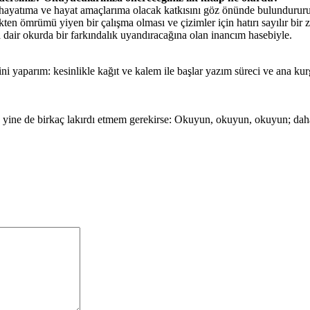
atıma ve hayat amaçlarıma olacak katkısını göz önünde bulundururum. S
ekten ömrümü yiyen bir çalışma olması ve çizimler için hatırı sayılır bi
dair okurda bir farkındalık uyandıracağına olan inancım hasebiyle.
ini yaparım: kesinlikle kağıt ve kalem ile başlar yazım süreci ve ana k
ine de birkaç lakırdı etmem gerekirse: Okuyun, okuyun, okuyun; da