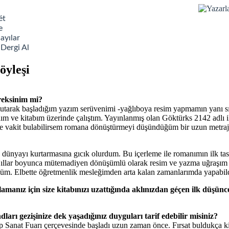
ét
e
ayılar
 Dergi Al
öyleşi
ereksinim mi?
tutarak başladığım yazım serüvenimi -yağlıboya resim yapmamın yanı sı
adım ve kitabım üzerinde çalıştım. Yayınlanmış olan Göktürks 2142 adlı 
ve vakit bulabilirsem romana dönüştürmeyi düşündüğüm bir uzun metra
 dünyayı kurtarmasına gıcık olurdum. Bu içerleme ile romanımın ilk ta
llar boyunca mütemadiyen dönüşümlü olarak resim ve yazma uğraşım paral
rdüm. Elbette öğretmenlik mesleğimden arta kalan zamanlarımda yapabi
alamanız için size kitabınızı uzattığında aklınızdan géçen ilk düşün
dları gezişinize dek yaşadığınız duyguları tarif edebilir misiniz?
ap Sanat Fuarı çerçevesinde başladı uzun zaman önce. Fırsat buldukça ki