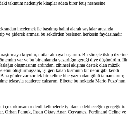
ki takıntım nedeniyle kitaplar adeta birer fetiş nesnesine
krandan incelemek ile basılmış halini alarak sayfalar arasında
hip ve giderek artması bu sektörden beslenen herkesin faydasınadır
 araştırmaya koyulur, notlar almaya başlarım. Bu süreçte üslup üzerine
yöntemim var ve bu bir anlamda yazarlığın gereği diye düşünürüm. İlk
slağın oluşmasının ardından, zihinsel akışıma destek olan müzik
eletini oluşturmuşsam, işi geri kalan kısmının bir nehir gibi kendi
! Bazı günler zar zor tek bir kelime bile yazmadan günü tamamlarım;
lme telaşıyla saatlerce çalışırım. Elbette bu noktada Mario Puzo’nun
li çok okursam o denli kelimelerle iyi dans edebileceğim gerçeğidir.
nar, Orhan Pamuk, İhsan Oktay Anar, Cervantes, Ferdinand Celine ve