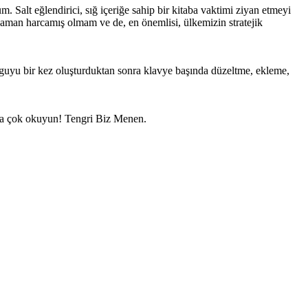
alt eğlendirici, sığ içeriğe sahip bir kitaba vaktimi ziyan etmeyi
r zaman harcamış olmam ve de, en önemlisi, ülkemizin stratejik
urguyu bir kez oluşturduktan sonra klavye başında düzeltme, ekleme,
ha çok okuyun! Tengri Biz Menen.