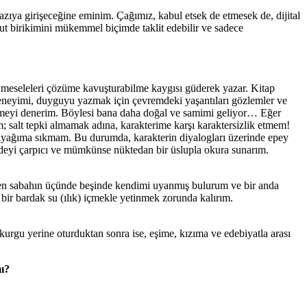
zıya girişeceğine eminim. Çağımız, kabul etsek de etmesek de, dijital
ut birikimini mükemmel biçimde taklit edebilir ve sadece
ki meseleleri çözüme kavuşturabilme kaygısı güderek yazar. Kitap
 deneyimi, duyguyu yazmak için çevremdeki yaşantıları gözlemler ve
rmeyi denerim. Böylesi bana daha doğal ve samimi geliyor… Eğer
; salt tepki almamak adına, karakterime karşı karaktersizlik etmem!
i ayağıma sıkmam. Bu durumda, karakterin diyalogları üzerinde epey
adeyi çarpıcı ve mümkünse nüktedan bir üslupla okura sunarım.
zen sabahın üçünde beşinde kendimi uyanmış bulurum ve bir anda
ir bardak su (ılık) içmekle yetinmek zorunda kalırım.
kurgu yerine oturduktan sonra ise, eşime, kızıma ve edebiyatla arası
ı?