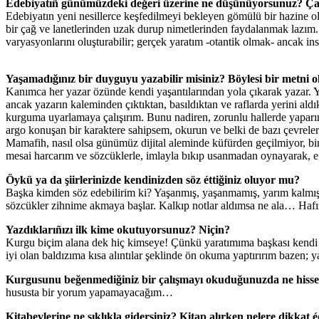
Edebiyatıñ günümüzdeki değeri üzerine ne düşünüyorsunuz? Çağımı
Edebiyatın yeni nesillerce keşfedilmeyi bekleyen gömülü bir hazine o
bir çağ ve lanetlerinden uzak durup nimetlerinden faydalanmak lazım. 
varyasyonlarını oluşturabilir; gerçek yaratım -otantik olmak- ancak insa
Yaşamadığınız bir duyguyu yazabilir misiniz? Böylesi bir metni o
Kanımca her yazar özünde kendi yaşantılarından yola çıkarak yazar. Ya
ancak yazarın kaleminden çıktıktan, basıldıktan ve raflarda yerini al
kurguma uyarlamaya çalışırım. Bunu nadiren, zorunlu hallerde yapar
argo konuşan bir karaktere sahipsem, okurun ve belki de bazı çevreler
Mamafih, nasıl olsa günümüz dijital aleminde küfürden geçilmiyor, bi
mesai harcarım ve sözcüklerle, imlayla bıkıp usanmadan oynayarak, e
Öykü ya da şiirlerinizde kendinizden söz éttiğiniz oluyor mu?
Başka kimden söz edebilirim ki? Yaşanmış, yaşanmamış, yarım kalmış
sözcükler zihnime akmaya başlar. Kalkıp notlar aldımsa ne ala… Hafı
Yazdıklarıñızı ilk kime okutuyorsunuz? Niçin?
Kurgu biçim alana dek hiç kimseye! Çünkü yaratımıma başkası kendi zav
iyi olan baldızıma kısa alıntılar şeklinde ön okuma yaptırırım bazen; ya
Kurgusunu beğenmediğiniz bir çalışmayı okuduğunuzda ne hissed
hususta bir yorum yapamayacağım…
Kitabevlerine ne sıklıkla gidersiniz? Kitap alırken nelere dikkat