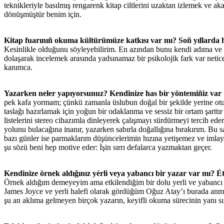
teknikleriyle basılmış rengarenk kitap ciltlerini uzaktan izlemek ve a
dönüşmüştür benim için.
Kitap fuarınıñ okuma kültürümüze katkısı var mı? Soñ yıllarda
Kesinlikle olduğunu söyleyebilirim. En azından bunu kendi adıma ve göz
dolaşarak incelemek arasında yadsınamaz bir psikolojik fark var netic
kanımca.
Yazarken neler yapıyorsunuz? Kendinize has bir yöntemiñiz var
pek kafa yormam; çünkü zamanla üslubun doğal bir şekilde yerine otu
taslağı hazırlamak için yoğun bir odaklanma ve sessiz bir ortam şar
listelerini stereo cihazımla dinleyerek çalışmayı sürdürmeyi tercih eder
yolunu bulacağına inanır, yazarken sabırla doğallığına bırakırım. Bu
bazı günler ise parmaklarım düşüncelerimin hızına yetişemez ve imlay
şu sözü beni hep motive eder: İşin sırrı defalarca yazmaktan geçer.
Kendinize örnek aldığınız yérli veya yabancı bir yazar var mı? É
Örnek aldığım demeyeyim ama etkilendiğim bir dolu yerli ve yabancı ya
James Joyce ve yerli halefi olarak gördüğüm Oğuz Atay’ı burada anm
şu an aklıma gelmeyen birçok yazarın, keyifli okuma sürecinin yanı sı