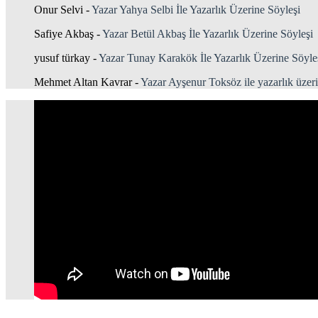
Onur Selvi
-
Yazar Yahya Selbi İle Yazarlık Üzerine Söyleşi
Safiye Akbaş
-
Yazar Betül Akbaş İle Yazarlık Üzerine Söyleşi
yusuf türkay
-
Yazar Tunay Karakök İle Yazarlık Üzerine Söyle
Mehmet Altan Kavrar
-
Yazar Ayşenur Toksöz ile yazarlık üzeri