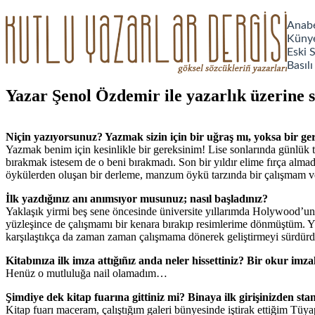
Anab
Küny
Eski S
Basılı
Yazar Şenol Özdemir ile yazarlık üzerine s
Niçin yazıyorsunuz? Yazmak sizin için bir uğraş mı, yoksa bir g
Yazmak benim için kesinlikle bir gereksinim! Lise sonlarında günlük 
bırakmak istesem de o beni bırakmadı. Son bir yıldır elime fırça alm
öykülerden oluşan bir derleme, manzum öykü tarzında bir çalışmam 
İlk yazdığınız anı anımsıyor musunuz; nasıl başladınız?
Yaklaşık yirmi beş sene öncesinde üniversite yıllarımda Holywood’un
yüzleşince de çalışmamı bir kenara bırakıp resimlerime dönmüştüm. Yı
karşılaştıkça da zaman zaman çalışmama dönerek geliştirmeyi sürdü
Kitabınıza ilk imza attığıñız anda neler hissettiniz? Bir okur imz
Henüz o mutluluğa nail olamadım…
Şimdiye dek kitap fuarına gittiniz mi? Binaya ilk girişinizden stan
Kitap fuarı maceram, çalıştığım galeri bünyesinde iştirak ettiğim Tüy