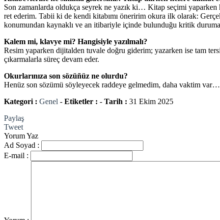
Son zamanlarda oldukça seyrek ne yazık ki… Kitap seçimi yaparken hay
ret ederim. Tabii ki de kendi kitabımı öneririm okura ilk olarak: Gerç
konumundan kaynaklı ve an itibariyle içinde bulunduğu kritik duruma 
Kalem mi, klavye mi? Hangisiyle yazılmalı?
Resim yaparken dijitalden tuvale doğru giderim; yazarken ise tam ters
çıkarmalarla süreç devam eder.
Okurlarınıza son sözüñüz ne olurdu?
Henüz son sözümü söyleyecek raddeye gelmedim, daha vaktim var… y
Kategori :
Genel
-
Etiketler :
-
Tarih :
31 Ekim 2025
Paylaş
Tweet
Yorum Yaz
Ad Soyad :
E-mail :