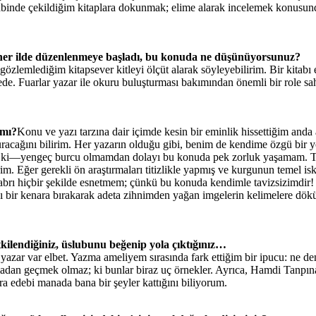
kabinde çekildiğim kitaplara dokunmak; elime alarak incelemek konusunda
 her ilde düzenlenmeye başladı, bu konuda ne düşünüyorsunuz?
lemlediğim kitapsever kitleyi ölçüt alarak söyleyebilirim. Bir kitabı e
ede. Fuarlar yazar ile okuru buluşturması bakımından önemli bir role sa
 mı?
Konu ve yazı tarzına dair içimde kesin bir eminlik hissettiğim anda
racağını bilirim. Her yazarın olduğu gibi, benim de kendime özgü bir 
ttır ki—yengeç burcu olmamdan dolayı bu konuda pek zorluk yaşamam. Ta
im. Eğer gerekli ön araştırmaları titizlikle yapmış ve kurgunun temel isk
 sabrı hiçbir şekilde esnetmem; çünkü bu konuda kendimle tavizsizimdir
ı bir kenara bırakarak adeta zihnimden yağan imgelerin kelimelere dökü
tkilendiğiniz, üslubunu beğenip yola çıktığınız…
zar var elbet. Yazma ameliyem sırasında fark ettiğim bir ipucu: ne den
adan geçmek olmaz; ki bunlar biraz uç örnekler. Ayrıca, Hamdi Tanpı
ra edebi manada bana bir şeyler kattığını biliyorum.