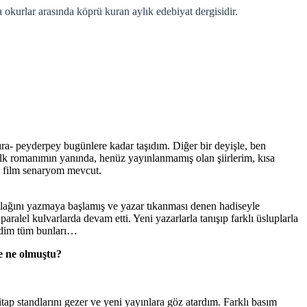
ra- peyderpey bugünlere kadar taşıdım. Diğer bir deyişle, ben
ilk romanımın yanında, henüz yayınlanmamış olan şiirlerim, kısa
j film senaryom mevcut.
slağını yazmaya başlamış ve yazar tıkanması denen hadiseyle
el kulvarlarda devam etti. Yeni yazarlarla tanışıp farklı üsluplarla
ldim tüm bunları…
ce ne olmuştu?
tap standlarını gezer ve yeni yayınlara göz atardım. Farklı basım