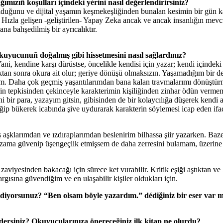
zıñ koşulları içindeki yérini nasıl değerlendirirsiniz?
lduğunu ve dijital yaşamın keşmekeşliğinden bunalan kesimin bir gün ka
Hızla gelişen -geliştirilen- Yapay Zeka ancak ve ancak insanlığın mevc
na bahşedilmiş bir ayrıcalıktır.
kuyucunuñ doğalmış gibi hissetmesini nasıl sağlardınız?
ni, kendine karşı dürüstse, öncelikle kendisi için yazar; kendi içinde
dıktan sonra okura ait olur; geriye dönüşü olmaksızın. Yaşamadığım bir
ım. Daha çok geçmiş yaşantılarımdan bana kalan travmalarımı dönüştü
in tepkisinden çekinceyle karakterimin kişiliğinden zinhar ödün vermem
ni bir para, yazayım gitsin, gibisinden de bir kolaycılığa düşerek kend
ğip bükerek icabında şive uydurarak karakterin söylemesi icap eden if
 aşklarımdan ve ızdıraplarımdan beslenirim bilhassa şiir yazarken. Ba
zama güvenip üşengeçlik etmişsem de daha zerresini bulamam, üzerine b
iyesinden bakacağı için sürece ket vurabilir. Kritik eşiği aştıktan ve 
rgısına güvendiğim ve en ulaşabilir kişiler oldukları için.
iyorsunuz? “Ben olsam böyle yazardım.” dédiğiniz bir eser var m
 édersiniz? Okuyucularınıza önereceğiniz ilk kitap ne olurdu?