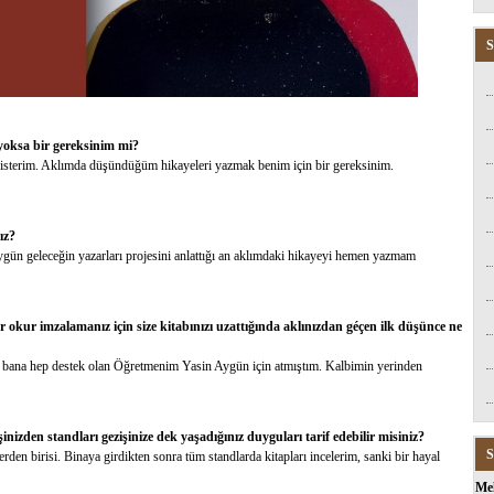
S
 yoksa bir gereksinim mi?
isterim. Aklımda düşündüğüm hikayeleri yazmak benim için bir gereksinim.
ız?
ün geleceğin yazarları projesini anlattığı an aklımdaki hikayeyi hemen yazmam
Bir okur imzalamanız için size kitabınızı uzattığında aklınızdan géçen ilk düşünce ne
 bana hep destek olan Öğretmenim Yasin Aygün için atmıştım. Kalbimin yerinden
şinizden standları gezişinize dek yaşadığınız duyguları tarif edebilir misiniz?
S
rden birisi. Binaya girdikten sonra tüm standlarda kitapları incelerim, sanki bir hayal
Me