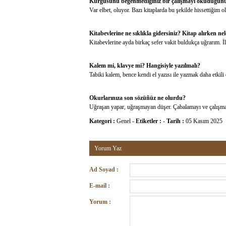
Kurgusunu beğenmediğiniz bir çalışmayı okuduğunuz
Var elbet, oluyor. Bazı kitaplarda bu şekilde hissettiği
Kitabevlerine ne sıklıkla gidersiniz? Kitap alırken n
Kitabevlerine ayda birkaç sefer vakit buldukça uğrarım. 
Kalem mi, klavye mi? Hangisiyle yazılmalı?
Tabiki kalem, bence kendi el yazısı ile yazmak daha etkili 
Okurlarınıza son sözüñüz ne olurdu?
Uğraşan yapar, uğraşmayan düşer. Çabalamayı ve çalışma
Kategori :
Genel
-
Etiketler :
-
Tarih :
05 Kasım 2025
Yorum Yaz
Ad Soyad :
E-mail :
Yorum :