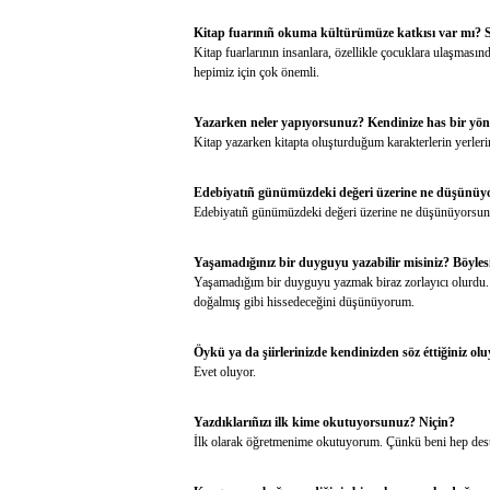
Kitap fuarınıñ okuma kültürümüze katkısı var mı? 
Kitap fuarlarının insanlara, özellikle çocuklara ulaşmas
hepimiz için çok önemli.
Yazarken neler yapıyorsunuz? Kendinize has bir yön
Kitap yazarken kitapta oluşturduğum karakterlerin yerle
Edebiyatıñ günümüzdeki değeri üzerine ne düşünüyors
Edebiyatıñ günümüzdeki değeri üzerine ne düşünüyorsunuz?
Yaşamadığınız bir duyguyu yazabilir misiniz? Böylesi
Yaşamadığım bir duyguyu yazmak biraz zorlayıcı olurdu.
doğalmış gibi hissedeceğini düşünüyorum.
Öykü ya da şiirlerinizde kendinizden söz éttiğiniz o
Evet oluyor.
Yazdıklarıñızı ilk kime okutuyorsunuz? Niçin?
İlk olarak öğretmenime okutuyorum. Çünkü beni hep deste