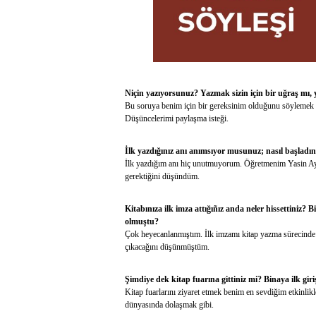
Niçin yazıyorsunuz? Yazmak sizin için bir uğraş mı,
Bu soruya benim için bir gereksinim olduğunu söylemek 
Düşüncelerimi paylaşma isteği.
İlk yazdığınız anı anımsıyor musunuz; nasıl başladın
İlk yazdığım anı hiç unutmuyorum. Öğretmenim Yasin Ayg
gerektiğini düşündüm.
Kitabınıza ilk imza attığıñız anda neler hissettiniz? 
olmuştu?
Çok heyecanlanmıştım. İlk imzamı kitap yazma sürecinde
çıkacağını düşünmüştüm.
Şimdiye dek kitap fuarına gittiniz mi? Binaya ilk giri
Kitap fuarlarını ziyaret etmek benim en sevdiğim etkinlikle
dünyasında dolaşmak gibi.