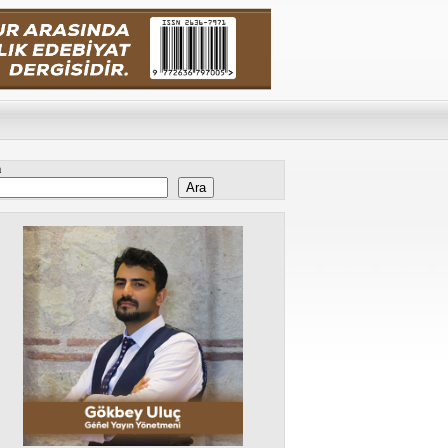
a
Ara