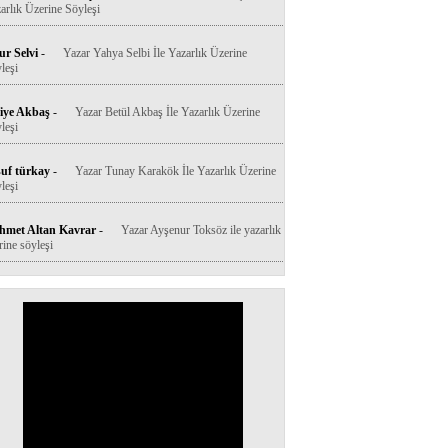
arlık Üzerine Söyleşi
r Selvi
-
Yazar Yahya Selbi İle Yazarlık Üzerine
leşi
iye Akbaş
-
Yazar Betül Akbaş İle Yazarlık Üzerine
leşi
uf türkay
-
Yazar Tunay Karakök İle Yazarlık Üzerine
leşi
hmet Altan Kavrar
-
Yazar Ayşenur Toksöz ile yazarlık
rine söyleşi