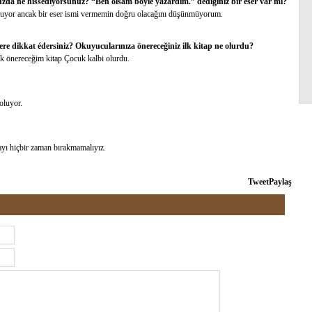
da ne hissediyorsunuz? “Ben olsam böyle yazardım.” dédiğiniz bir eser var mı?
m oluyor ancak bir eser ismi vermemin doğru olacağını düşünmüyorum.
elere dikkat édersiniz? Okuyucularınıza önereceğiniz ilk kitap ne olurdu?
İlk önereceğim kitap Çocuk kalbi olurdu.
oluyor.
yı hiçbir zaman bırakmamalıyız.
Tweet
Paylaş