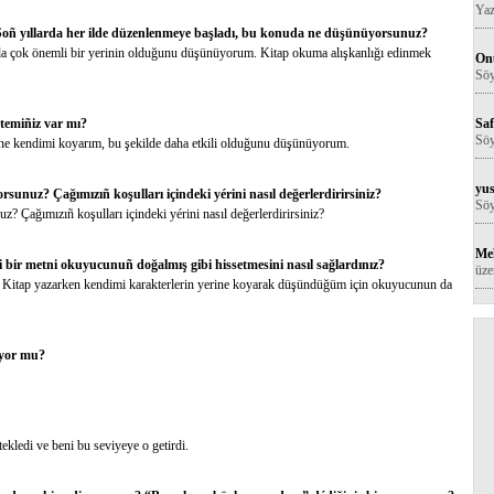
Yaz
Soñ yıllarda her ilde düzenlenmeye başladı, bu konuda ne düşünüyorsunuz?
ında çok önemli bir yerinin olduğunu düşünüyorum. Kitap okuma alışkanlığı edinmek
Onu
Söy
Saf
temiñiz var mı?
Söy
rine kendimi koyarım, bu şekilde daha etkili olduğunu düşünüyorum.
yus
unuz? Çağımızıñ koşulları içindeki yérini nasıl değerlerdirirsiniz?
Söy
 Çağımızıñ koşulları içindeki yérini nasıl değerlerdirirsiniz?
Me
 bir metni okuyucunuñ doğalmış gibi hissetmesini nasıl sağlardınız?
üze
 Kitap yazarken kendimi karakterlerin yerine koyarak düşündüğüm için okuyucunun da
luyor mu?
kledi ve beni bu seviyeye o getirdi.