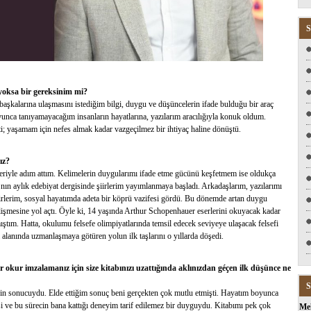
S
 yoksa bir gereksinim mi?
aşkalarına ulaşmasını istediğim bilgi, duygu ve düşüncelerin ifade bulduğu bir araç
unca tanıyamayacağım insanların hayatlarına, yazılarım aracılığıyla konuk oldum.
i; yaşamam için nefes almak kadar vazgeçilmez bir ihtiyaç haline dönüştü.
ız?
eleriyle adım attım. Kelimelerin duygularımı ifade etme gücünü keşfetmem ise oldukça
n aylık edebiyat dergisinde şiirlerim yayımlanmaya başladı. Arkadaşlarım, yazılarımı
irlerim, sosyal hayatımda adeta bir köprü vazifesi gördü. Bu dönemde artan duygu
mesine yol açtı. Öyle ki, 14 yaşında Arthur Schopenhauer eserlerini okuyacak kadar
ıştım. Hatta, okulumu felsefe olimpiyatlarında temsil edecek seviyeye ulaşacak felsefi
 alanında uzmanlaşmaya götüren yolun ilk taşlarını o yıllarda döşedi.
Bir okur imzalamanız için size kitabınızı uzattığında aklınızdan géçen ilk düşünce ne
S
nin sonucuydu. Elde ettiğim sonuç beni gerçekten çok mutlu etmişti. Hayatım boyunca
 ve bu sürecin bana kattığı deneyim tarif edilemez bir duyguydu. Kitabımı pek çok
Me