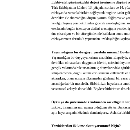
Edebiyatıñ günümüzdeki değeri üzerine ne düşünüyors
Türk Edebiyatının kökleri, 13. yüzyılın sonları ve 14. yüz
edebiyat da zamanla birikim sağlayarak bugüne kadar geli
derinlikte ele alınmadığını düşünüyorum. Sığlaşma ve yozl
ve olgunlaşmış perspektifinden giderek uzaklaştığımızı üz
eserlerinin bugün televizyon dizileri aracılığıyla yenide
öne çıkarılıyor ve bir süre gündemde kaldıktan sonra unutu
edebiyatımızın derinlikli yapısından uzaklaşıldığını açıkça
Yaşamadığınız bir duyguyu yazabilir misiniz? Böylesi
Yaşamadığım bir duyguyu kaleme alabilirim. Empatiyle, e
derinlikte olmasa da o duygunun izlerini, nefesini duyum
gençlik yıllarımda bile insanların iç dünyalarındaki ağır
sahiplenmeden, doğru kelimelerin sanatını kullanarak ve ob
aktarırken, onun acısıyla tükenmeden gözlemci bir yazar o
insanlığa dair bir meseledir. Birbirimizin hayatlarına tanı
ve sanatsal zekayla donatıldık. Böylece birbirimize destek,
Öykü ya da şiirlerinizde kendinizden söz éttiğiniz o
Eskiler, insanın insanın aynası olduğunu söyler. Başkasın
aynı hayat ateşinin közünde demleniyoruz. Aslında birbiri
Yazdıklarıñızı ilk kime okutuyorsunuz? Niçin?