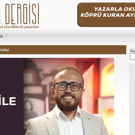
 Al
öyleşi
Ar