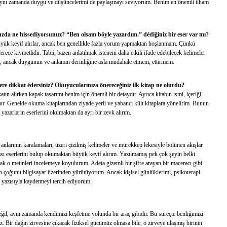
 aynı zamanda duygu ve düşüncelerimi de paylaşmayı seviyorum. Benim en önemli ilham
da ne hissediyorsunuz? “Ben olsam böyle yazardım.” dédiğiniz bir eser var mı?
büyük keyif alırlar, ancak ben genellikle fazla yorum yapmaktan hoşlanmam. Çünkü
erece kıymetlidir. Tabii, bazen anlatılmak isteneni daha etkili ifade edebilecek kelimeler
, ancak duygunun ve anlamın derinliğine asla müdahale etmem, ettirmem.
elere dikkat édersiniz? Okuyucularınıza önereceğiniz ilk kitap ne olurdu?
atın alırken kapak tasarımı benim için önemli bir detaydır. Ayrıca kitabın ismi, içeriği
olur. Genelde okuma kitaplarından ziyade yerli ve yabancı kült kitaplara yönelirim. Bunun
azarların eserlerini okumaktan da ayrı bir zevk alırım.
anlarının karalamaları, üzeri çizilmiş kelimeler ve mürekkep lekesiyle bölünen akışlar
ası eserlerini bulup okumaktan büyük keyif alırım. Yazılmamış pek çok şeyin belki
 o metinleri incelemeye koyulurum. Adeta gizemli bir şifre arayan bir maceracı gibi
n çoğunu bilgisayar üzerinden yürütüyorum. Ancak kişisel günlüklerimi, psikoterapi
el yazısıyla kaydetmeyi tercih ediyorum.
l, aynı zamanda kendimizi keşfetme yolunda bir araç gibidir. Bu süreçte benliğimizi
iriz. Bir dağın zirvesine çıkacak fiziksel gücümüz olmasa bile, o zirveye ulaşmış birinin