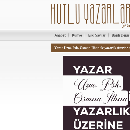
Anabét
Künye
Eski Sayılar
Basılı Dergi
Yazar Uzm. Psk. Osman İlhan ile yazarlık üzerine s