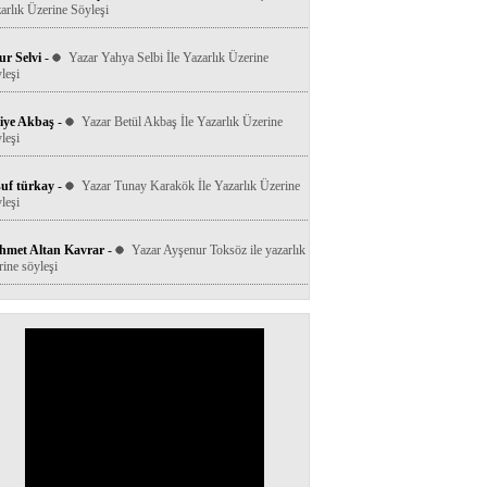
arlık Üzerine Söyleşi
r Selvi
-
Yazar Yahya Selbi İle Yazarlık Üzerine
leşi
iye Akbaş
-
Yazar Betül Akbaş İle Yazarlık Üzerine
leşi
uf türkay
-
Yazar Tunay Karakök İle Yazarlık Üzerine
leşi
hmet Altan Kavrar
-
Yazar Ayşenur Toksöz ile yazarlık
rine söyleşi