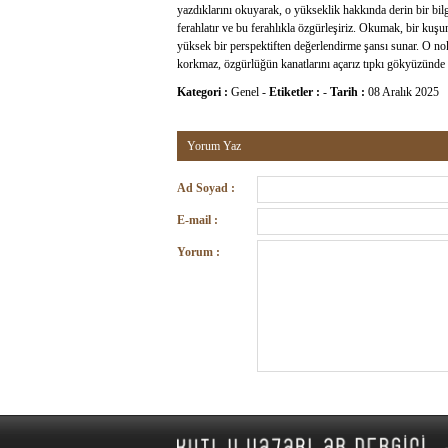
yazdıklarını okuyarak, o yükseklik hakkında derin bir bil
ferahlatır ve bu ferahlıkla özgürleşiriz. Okumak, bir kuş
yüksek bir perspektiften değerlendirme şansı sunar. O nok
korkmaz, özgürlüğün kanatlarını açarız tıpkı gökyüzünde 
Kategori :
Genel
-
Etiketler :
-
Tarih :
08 Aralık 2025
Yorum Yaz
Ad Soyad :
E-mail :
Yorum :