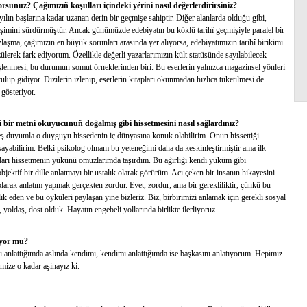
unuz? Çağımızıñ koşulları içindeki yérini nasıl değerlerdirirsiniz?
yılın başlarına kadar uzanan derin bir geçmişe sahiptir. Diğer alanlarda olduğu gibi,
şimini sürdürmüştür. Ancak günümüzde edebiyatın bu köklü tarihî geçmişiyle paralel bir
aşma, çağımızın en büyük sorunları arasında yer alıyorsa, edebiyatımızın tarihî birikimi
ülerek fark ediyorum. Özellikle değerli yazarlarımızın kült statüsünde sayılabilecek
n işlenmesi, bu durumun somut örneklerinden biri. Bu eserlerin yalnızca magazinsel yönleri
lup gidiyor. Dizilerin izlenip, eserlerin kitapları okunmadan hızlıca tüketilmesi de
 gösteriyor.
 bir metni okuyucunuñ doğalmış gibi hissetmesini nasıl sağlardınız?
ş duyumla o duyguyu hissedenin iç dünyasına konuk olabilirim. Onun hissettiği
sayabilirim. Belki psikolog olmam bu yeteneğimi daha da keskinleştirmiştir ama ilk
lıkları hissetmenin yükünü omuzlarımda taşırdım. Bu ağırlığı kendi yüküm gibi
jektif bir dille anlatmayı bir ustalık olarak görürüm. Acı çeken bir insanın hikayesini
larak anlatım yapmak gerçekten zordur. Evet, zordur; ama bir gerekliliktir, çünkü bu
klık eden ve bu öyküleri paylaşan yine bizleriz. Biz, birbirimizi anlamak için gerekli sosyal
 yoldaş, dost olduk. Hayatın engebeli yollarında birlikte ilerliyoruz.
luyor mu?
ı anlattığımda aslında kendimi, kendimi anlattığımda ise başkasını anlatıyorum. Hepimiz
mize o kadar aşinayız ki.