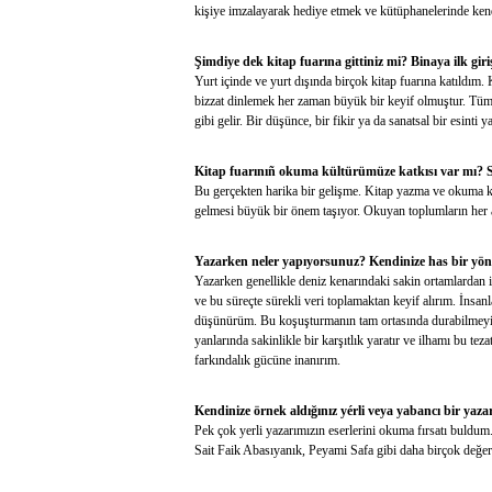
kişiye imzalayarak hediye etmek ve kütüphanelerinde ken
Şimdiye dek kitap fuarına gittiniz mi? Binaya ilk giri
Yurt içinde ve yurt dışında birçok kitap fuarına katıldım.
bizzat dinlemek her zaman büyük bir keyif olmuştur. Tüm y
gibi gelir. Bir düşünce, bir fikir ya da sanatsal bir esinti
Kitap fuarınıñ okuma kültürümüze katkısı var mı? 
Bu gerçekten harika bir gelişme. Kitap yazma ve okuma k
gelmesi büyük bir önem taşıyor. Okuyan toplumların her a
Yazarken neler yapıyorsunuz? Kendinize has bir yön
Yazarken genellikle deniz kenarındaki sakin ortamlardan il
ve bu süreçte sürekli veri toplamaktan keyif alırım. İnsan
düşünürüm. Bu koşuşturmanın tam ortasında durabilmeyi baş
yanlarında sakinlikle bir karşıtlık yaratır ve ilhamı bu te
farkındalık gücüne inanırım.
Kendinize örnek aldığınız yérli veya yabancı bir yaz
Pek çok yerli yazarımızın eserlerini okuma fırsatı buldum
Sait Faik Abasıyanık, Peyami Safa gibi daha birçok değerli