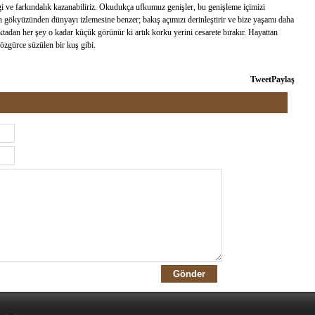
gi ve farkındalık kazanabiliriz. Okudukça ufkumuz genişler, bu genişleme içimizi
un gökyüzünden dünyayı izlemesine benzer; bakış açımızı derinleştirir ve bize yaşamı daha
tadan her şey o kadar küçük görünür ki artık korku yerini cesarete bırakır. Hayattan
özgürce süzülen bir kuş gibi.
Tweet
Paylaş