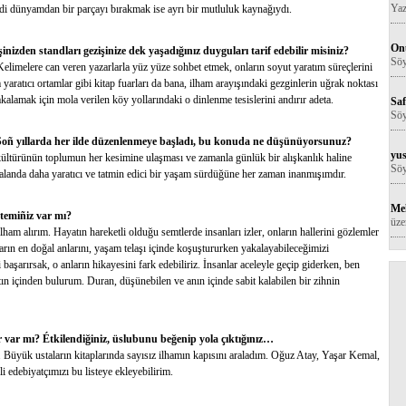
Yaz
di dünyamdan bir parçayı bırakmak ise ayrı bir mutluluk kaynağıydı.
Onu
şinizden standları gezişinize dek yaşadığınız duyguları tarif edebilir misiniz?
Söy
 Kelimelere can veren yazarlarla yüz yüze sohbet etmek, onların soyut yaratım süreçlerini
aratıcı ortamlar gibi kitap fuarları da bana, ilham arayışındaki gezginlerin uğrak noktası
 yakalamak için mola verilen köy yollarındaki o dinlenme tesislerini andırır adeta.
Saf
Söy
Soñ yıllarda her ilde düzenlenmeye başladı, bu konuda ne düşünüyorsunuz?
yus
ültürünün toplumun her kesimine ulaşması ve zamanla günlük bir alışkanlık haline
Söy
landa daha yaratıcı ve tatmin edici bir yaşam sürdüğüne her zaman inanmışımdır.
Me
temiñiz var mı?
üze
ham alırım. Hayatın hareketli olduğu semtlerde insanları izler, onların hallerini gözlemler
ların en doğal anlarını, yaşam telaşı içinde koşuştururken yakalayabileceğimizi
arırsak, o anların hikayesini fark edebiliriz. İnsanlar aceleyle geçip giderken, ben
zatın içinden bulurum. Duran, düşünebilen ve anın içinde sabit kalabilen bir zihnin
ar var mı? Étkilendiğiniz, üslubunu beğenip yola çıktığınız…
. Büyük ustaların kitaplarında sayısız ilhamın kapısını araladım. Oğuz Atay, Yaşar Kemal,
 edebiyatçımızı bu listeye ekleyebilirim.