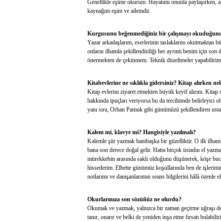
Genellikle eşime okurum. Hayatımı onunla paylaşırken,
kaynağım eşim ve ailemdir.
Kurgusunu beğenmediğiniz bir çalışmayı okuduğunuz
Yazar arkadaşlarım, eserlerinin taslaklarını okutmaktan 
onların ilhamla şekillendirdiği her ayrıntı benim için son d
önermekten de çekinmem. Teknik düzeltmeler yapabilirim
Kitabevlerine ne sıklıkla gidersiniz? Kitap alırken n
Kitap evlerini ziyaret etmekten büyük keyif alırım. Kitap s
hakkında ipuçları veriyorsa bu da tercihimde belirleyici 
yanı sıra, Orhan Pamuk gibi günümüzü şekillendiren usta y
Kalem mi, klavye mi? Hangisiyle yazılmalı?
Kalemle şiir yazmak bambaşka bir güzelliktir. O ilk ilham 
bana son derece doğal gelir. Hatta birçok üstadın el yazm
mürekkebin arasında saklı olduğunu düşünerek, köşe bucak
hissederim. Elbette günümüz koşullarında ben de işlerimi
notlarımı ve danışanlarımın seans bilgilerini hâlâ özenle 
Okurlarınıza son sözüñüz ne olurdu?
Okumak ve yazmak, yalnızca bir zaman geçirme uğraşı deği
tanır, onarır ve belki de yeniden inşa etme fırsatı bulabil