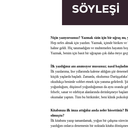
Niçin yazıyorsunuz? Yazmak sizin için bir uğraş mı,
Hep nefes almak için yazdım. Yazmak, içimde biriken ve b
haline geldi. Hiç tanımadığım ve muhtemelen hayatım boy
Yazmak, benim için basit bir uğraştan çok daha öteye geçt
İlk yazdığınız anı anımsıyor musunuz; nasıl başladın
İlk yazılarıma, lise yıllarımda kaleme aldığım şiir denem
küçük yaşlarda başladı. Zamanla, okulumuz Darüşşafaka’nı
okudukça benimle sohbet etmek için yanıma gelirlerdi. Şi
yoğunluğum, düşünsel yoğunluğumun da aynı oranda geliş
felsefe, sanat ve edebiyat alanlarında derinleşmeye başlam
okumalar yaptım. Tüm bu birikimler, beni klinik psikoloji
Kitabınıza ilk imza attığıñız anda neler hissettiniz? 
olmuştu?
İlk kitabımı yazıp tamamlamak, yoğun bir çalışma süreci
yazdığım onlarca denemenin bir noktada kitaba dönüşmesi