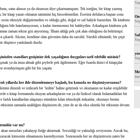
Yaz
abımı, satın alınsın ya da okunsun diye çıkarmamıştım. Tek isteğim, bir kitap yazmış
, bir kitap yazarı olmanın tatminini hiç hissedemedim. Eserimi defalarca baştan sona
Onu
sesin etkisiyle değiştirmedim ve olduğu gibi, doğal ve saf haliyle bastırdım. İlk kitabımı
Söy
madığımı bile hatırlamıyorum, o kadar önemsemez bir haldeydim. Arkadaşım kitabımı çok
zaman zaman tekrar göz atıyormuş. İlham aldığı pek çok alan olduğunu da belirtmişti.
Saf
 çıkardı. Aksine, kendime olan güvenim daha da sarsıldı. Sürekli zihnimde, bir çeşit
Söy
ir düşünce yankılandı durdu.
yus
şinizden standları gezişinize dek yaşadığınız duyguları tarif edebilir misiniz?
Söy
nışmak ya da imza almak gibi şeylerle pek ilgilenmem. Eğer fuarda ikinci el kitapçılar
ne avındaymışım gibi bir his yaşatır.
Me
üze
Soñ yıllarda her ilde düzenlenmeye başladı, bu konuda ne düşünüyorsunuz?
mini düzenli ve istikrarlı bir ‘kültür’ haline getirmek ve okumanın ne kadar erişilebilir
llerde e-kitap formatında okuyan arkadaşlarım var ya da fiziksel olarak bulamadıkları bir
ere farklı kanallardan ulaşmayı mümkün kılan teknolojik imkanlar, okumayı benim
n etkisinin zamanla azaldığını düşünsem de, yine de az da olsa olumlu bir etkisinin devam
temiñiz var mı?
akan unsurları yakalayıp fiziğe aktarmak. Sessizliği ve yalnızlığı seviyorum. Ancak bu,
 kuracak kimsenin olmamasını kastediyorum. Sonrasında her ne düşünürsem zaten bir