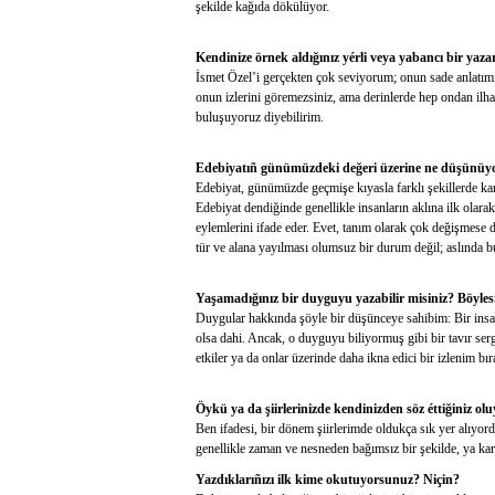
şekilde kağıda dökülüyor.
Kendinize örnek aldığınız yérli veya yabancı bir yaz
İsmet Özel’i gerçekten çok seviyorum; onun sade anlatımın
onun izlerini göremezsiniz, ama derinlerde hep ondan ilham
buluşuyoruz diyebilirim.
Edebiyatıñ günümüzdeki değeri üzerine ne düşünüyors
Edebiyat, günümüzde geçmişe kıyasla farklı şekillerde kar
Edebiyat dendiğinde genellikle insanların aklına ilk olara
eylemlerini ifade eder. Evet, tanım olarak çok değişmese d
tür ve alana yayılması olumsuz bir durum değil; aslında bu, 
Yaşamadığınız bir duyguyu yazabilir misiniz? Böylesi
Duygular hakkında şöyle bir düşünceye sahibim: Bir insa
olsa dahi. Ancak, o duyguyu biliyormuş gibi bir tavır sergi
etkiler ya da onlar üzerinde daha ikna edici bir izlenim bıra
Öykü ya da şiirlerinizde kendinizden söz éttiğiniz o
Ben ifadesi, bir dönem şiirlerimde oldukça sık yer alıyord
genellikle zaman ve nesneden bağımsız bir şekilde, ya kar
Yazdıklarıñızı ilk kime okutuyorsunuz? Niçin?