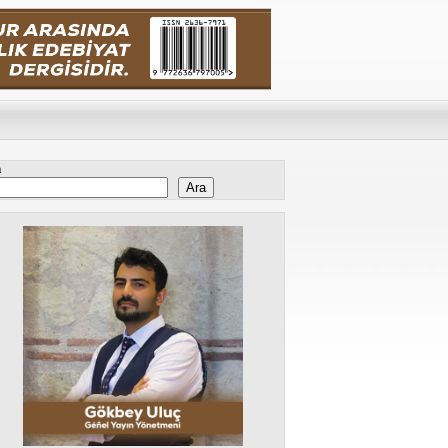
a
Ara