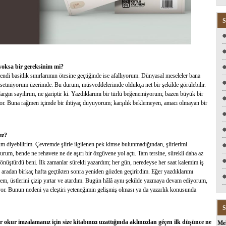
S
 yoksa bir gereksinim mi?
di basitlik sınırlarımın ötesine geçtiğinde ise afallıyorum. Dünyasal meseleler bana
issetmiyorum üzerimde. Bu durum, müsveddelerimde oldukça net bir şekilde görülebilir.
 dargın sayılırım, ne gariptir ki. Yazdıklarımı bir türlü beğenemiyorum; bazen büyük bir
eliyor. Buna rağmen içimde bir ihtiyaç duyuyorum; karşılık beklemeyen, amacı olmayan bir
ız?
rum diyebilirim. Çevremde şiirle ilgilenen pek kimse bulunmadığından, şiirlerimi
rum, bende ne rehavete ne de aşırı bir özgüvene yol açtı. Tam tersine, sürekli daha az
 dönüştürdü beni. İlk zamanlar sürekli yazardım; her gün, neredeyse her saat kalemim iş
, aradan birkaç hafta geçtikten sonra yeniden gözden geçirirdim. Eğer yazdıklarımı
em, üstlerini çizip yırtar ve atardım. Bugün hâlâ aynı şekilde yazmaya devam ediyorum,
rtıyor. Bunun nedeni ya eleştiri yeteneğimin gelişmiş olması ya da yazarlık konusunda
S
Bir okur imzalamanız için size kitabınızı uzattığında aklınızdan géçen ilk düşünce ne
Me