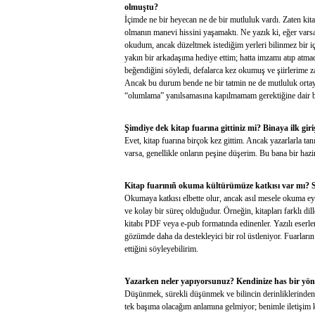
olmuştu?
İçimde ne bir heyecan ne de bir mutluluk vardı. Zaten kit
olmanın manevi hissini yaşamaktı. Ne yazık ki, eğer varsa
okudum, ancak düzeltmek istediğim yerleri bilinmez bir iç 
yakın bir arkadaşıma hediye ettim; hatta imzamı atıp at
beğendiğini söyledi, defalarca kez okumuş ve şiirlerime 
Ancak bu durum bende ne bir tatmin ne de mutluluk ortaya
“olumlama” yanılsamasına kapılmamam gerektiğine dair b
Şimdiye dek kitap fuarına gittiniz mi? Binaya ilk giri
Evet, kitap fuarına birçok kez gittim. Ancak yazarlarla ta
varsa, genellikle onların peşine düşerim. Bu bana bir hazi
Kitap fuarınıñ okuma kültürümüze katkısı var mı? 
Okumaya katkısı elbette olur, ancak asıl mesele okuma eyle
ve kolay bir süreç olduğudur. Örneğin, kitapları farklı di
kitabı PDF veya e-pub formatında edinenler. Yazılı eserl
gözümde daha da destekleyici bir rol üstleniyor. Fuarları
ettiğini söyleyebilirim.
Yazarken neler yapıyorsunuz? Kendinize has bir yön
Düşünmek, sürekli düşünmek ve bilincin derinliklerinden 
tek başıma olacağım anlamına gelmiyor; benimle iletişim