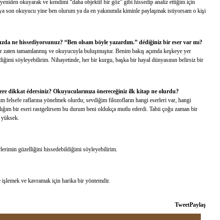
, yeniden okuyarak ve kendimi “daha objektif bir göz” gibi hissedip analiz ettiğim için
 ya son okuyucu yine ben olurum ya da en yakınımda kiminle paylaşmak istiyorsam o kişi
da ne hissediyorsunuz? “Ben olsam böyle yazardım.” dédiğiniz bir eser var mı?
ser zaten tamamlanmış ve okuyucuyla buluşmuştur. Benim bakış açımda keşkeye yer
ndiğimi söyleyebilirim. Nihayetinde, her bir kurgu, başka bir hayal dünyasının belirsiz bir
elere dikkat édersiniz? Okuyucularınıza önereceğiniz ilk kitap ne olurdu?
im felsefe raflarına yönelmek olurdu; sevdiğim filozofların hangi eserleri var, hangi
ğım bir eseri rastgelirsem bu durum beni oldukça mutlu ederdi. Tabii çoğu zaman bir
a yüksek.
lerimin güzelliğini hissedebildiğimi söyleyebilirim.
işlemek ve kavramak için harika bir yöntemdir.
Tweet
Paylaş