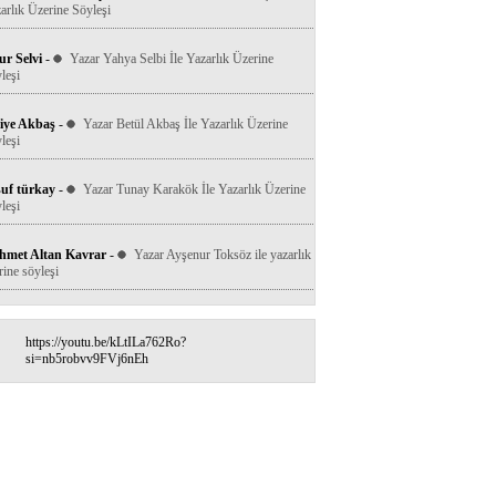
arlık Üzerine Söyleşi
r Selvi
-
Yazar Yahya Selbi İle Yazarlık Üzerine
leşi
iye Akbaş
-
Yazar Betül Akbaş İle Yazarlık Üzerine
leşi
uf türkay
-
Yazar Tunay Karakök İle Yazarlık Üzerine
leşi
hmet Altan Kavrar
-
Yazar Ayşenur Toksöz ile yazarlık
rine söyleşi
https://youtu.be/kLtILa762Ro?
si=nb5robvv9FVj6nEh