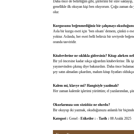
Daha önce de belirttiğim gibi, şiirlerimi bir süre saklayıp
genellikle ilk okuyan kişi ben oluyorum. Çoğu zaman da
olur.
Kurgusunu beğenmediğiniz bir çalışmayı okuduğunuz
Asla bir kurgu eseri için ‘ben olsam’ demem, çünkü o e
yoktur. Aslında, her eseri belli belirsiz bir seviyede beğe
oranda tasviridir.
Kitabevlerine ne sıklıkla gidersiniz? Kitap alırken n
Bir yıl öncesine kadar sıkça uğrardım kitabevlerine. İlk iş
yayınevinden çıkmış diye bakınırdım. Daha önce bulamadı
şey satın almadan çıkardım, malum kitap fiyatları oldukç
Kalem mi, klavye mi? Hangisiyle yazılmalı?
Her zaman kalemle işlerimi yürüttüm; el yazılarımdan, şiir
Okurlarınıza son sözüñüz ne olurdu?
Bir okuyup iki yazmak, okuduğunuzu anlamlı bir biçimde 
Kategori :
Genel
-
Etiketler :
-
Tarih :
08 Aralık 2025