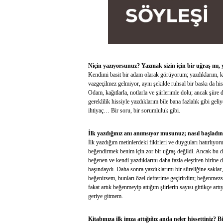
Niçin yazıyorsunuz? Yazmak sizin için bir uğraş mı,
Kendimi basit bir adam olarak görüyorum; yazdıklarım, ken
vazgeçilmez gelmiyor, aynı şekilde ruhsal bir baskı da h
Odam, kağıtlarla, notlarla ve şiirlerimle dolu; ancak şiire
gereklilik hissiyle yazdıklarım bile bana fazlalık gibi g
ihtiyaç… Bir soru, bir sorumluluk gibi.
İlk yazdığınız anı anımsıyor musunuz; nasıl başladın
İlk yazdığım metinlerdeki fikirleri ve duyguları hatırlıyo
beğendirmek benim için zor bir uğraş değildi. Ancak bu du
beğenen ve kendi yazdıklarını daha fazla eleştiren birine
başındaydı. Daha sonra yazdıklarımı bir süreliğine saklar
beğenirsem, bunları özel defterime geçirirdim; beğenmezs
fakat artık beğenmeyip attığım şiirlerin sayısı gittikçe a
geriye gitmem.
Kitabınıza ilk imza attığıñız anda neler hissettiniz? 