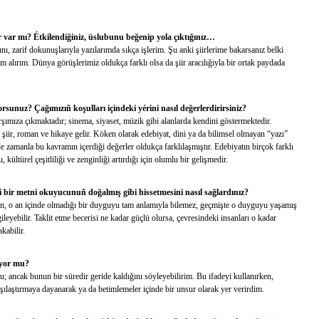
ar var mı? Étkilendiğiniz, üslubunu beğenip yola çıktığınız…
ı, zarif dokunuşlarıyla yazılarımda sıkça işlerim. Şu anki şiirlerime bakarsanız belki
 alırım. Dünya görüşlerimiz oldukça farklı olsa da şiir aracılığıyla bir ortak paydada
unuz? Çağımızıñ koşulları içindeki yérini nasıl değerlerdirirsiniz?
şımıza çıkmaktadır; sinema, siyaset, müzik gibi alanlarda kendini göstermektedir.
k şiir, roman ve hikaye gelir. Köken olarak edebiyat, dini ya da bilimsel olmayan “yazı”
e zamanla bu kavramın içerdiği değerler oldukça farklılaşmıştır. Edebiyatın birçok farklı
kültürel çeşitliliği ve zenginliği artırdığı için olumlu bir gelişmedir.
 bir metni okuyucunuñ doğalmış gibi hissetmesini nasıl sağlardınız?
n, o an içinde olmadığı bir duyguyu tam anlamıyla bilemez, geçmişte o duyguyu yaşamış
leyebilir. Taklit etme becerisi ne kadar güçlü olursa, çevresindeki insanları o kadar
kabilir.
luyor mu?
u; ancak bunun bir süredir geride kaldığını söyleyebilirim. Bu ifadeyi kullanırken,
şılaştırmaya dayanarak ya da betimlemeler içinde bir unsur olarak yer verirdim.